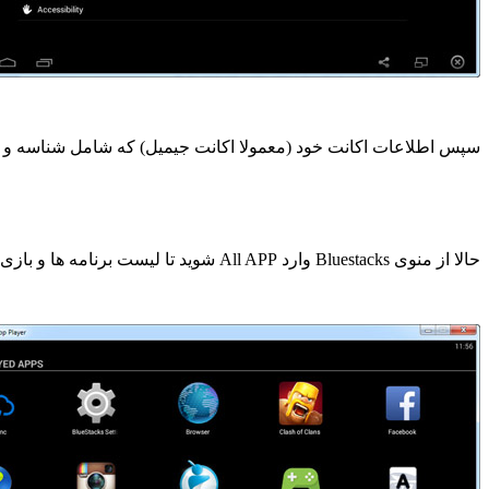
سپس اطلاعات اکانت خود (معمولا اکانت جیمیل) که شامل شناسه و پس
حالا از منوی Bluestacks وارد All APP شوید تا لیست برنامه ها و بازی های موجود را ببینید.