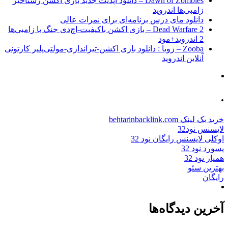
Dawn of Zombies – دانلود آپدیت جدید بازی اکشن رستاخیز
زامبی‌ها اندروید
دانلود مای درس برنامه‌ای برای نمرات عالی
Dead Warfare 2 – بازی اکشن باکیفیت-اچ‌دی جنگ با زامبی‌ها
2 اندروید+مود
Zooba – زوبا : دانلود بازی اکشن-تیراندازی-مولتی‌پلیر کارتونی
آنلاین اندروید
.
خرید بک لینک behtarinbacklink.com
لایسنس نود32
اوکلی لایسنس رایگان نود 32
پسورد نود 32
همیار نود 32
بهترین سئو
رایگان
آخرین دیدگاه‌ها