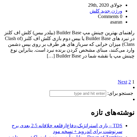
جولای 29th, 2020
ورژن جدید کلش
0 Comments
asaran
راهنمای بهترین چینش مپ Builder Base (بیلدر بیس) کلش اف کلنز
در نبرد های Builder Base یا بیس دوم بازی کلش اف کلنز (Clash of
Clans) میزان خرابی که سرباز های هر طرف بر روی بیس دشمن
وارد می‌کنند، مبنای مشخص کردن برنده نبرد است. بنابراین نوع
چینش مپ یا نقشه شما در Builder Base […]
Next
2
1
جستجو برای:
نوشته‌های تازه
TDS – بازی استراتژیک-دفاع‌از‌قلعه خلاقانه 2.5 بعدی برج
سرنوشت برای اندروید + نسخه مود