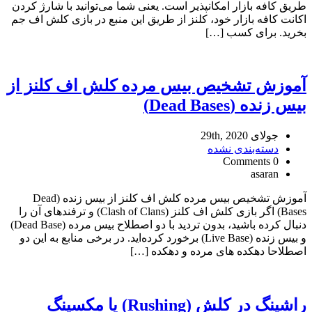
طریق کافه بازار امکانپذیر است. یعنی شما می‌توانید با شارژ کردن
اکانت کافه بازار خود، کلنز از طریق این منبع در بازی کلش اف جم
بخرید. برای کسب […]
آموزش تشخیص بیس مرده کلش اف کلنز از
بیس زنده (Dead Bases)
جولای 29th, 2020
دسته‌بندی نشده
0 Comments
asaran
آموزش تشخیص بیس مرده کلش اف کلنز از بیس زنده (Dead
Bases) اگر بازی کلش اف کلنز (Clash of Clans) و ترفندهای آن را
دنبال کرده باشید، بدون تردید با دو اصطلاح بیس مرده (Dead Base)
و بیس زنده (Live Base) برخورد کرده‌اید. در برخی منابع به این دو
اصطلاحا دهکده های مرده و دهکده […]
راشینگ در کلش (Rushing) یا مکسینگ