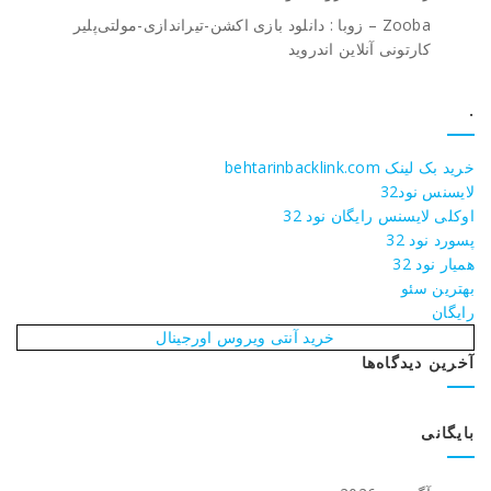
Zooba – زوبا : دانلود بازی اکشن-تیراندازی-مولتی‌پلیر
کارتونی آنلاین اندروید
.
خرید بک لینک behtarinbacklink.com
لایسنس نود32
اوکلی لایسنس رایگان نود 32
پسورد نود 32
همیار نود 32
بهترین سئو
رایگان
خرید آنتی ویروس اورجینال
آخرین دیدگاه‌ها
بایگانی