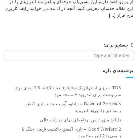
ازاین‌رو قصد داریم این مسیریاب حرفه‌ای و قدرتمند اندرویدی را در
این مقاله خدمتان معرفی کنیم. آنچه در ادامه می خوانید رابط کاربری
نرم‌افزار […]
جستجو برای:
نوشته‌های تازه
TDS – بازی استراتژیک-دفاع‌از‌قلعه خلاقانه 2.5 بعدی برج
سرنوشت برای اندروید + نسخه مود
Dawn of Zombies – دانلود آپدیت جدید بازی اکشن
رستاخیز زامبی‌ها اندروید
دانلود مای درس برنامه‌ای برای نمرات عالی
Dead Warfare 2 – بازی اکشن باکیفیت-اچ‌دی جنگ با
زامبی‌ها 2 اندروید+مود