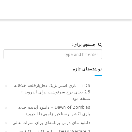
جستجو برای:
نوشته‌های تازه
TDS – بازی استراتژیک-دفاع‌از‌قلعه خلاقانه
2.5 بعدی برج سرنوشت برای اندروید +
نسخه مود
Dawn of Zombies – دانلود آپدیت جدید
بازی اکشن رستاخیز زامبی‌ها اندروید
دانلود مای درس برنامه‌ای برای نمرات عالی
Dead Warfare 2 – بازی اکشن باکیفیت-