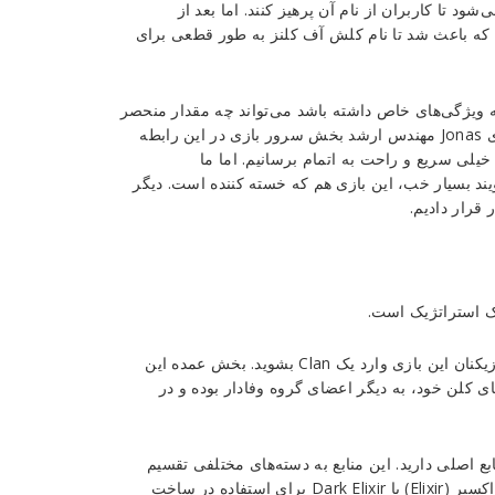
د تا کاربران از نام آن پرهیز کنند. اما بعد از
ای که باعث شد تا نام کلش آف کلنز به طور قطعی برای
که ویژگی‌های خاص داشته باشد می‌تواند چه مقدار منحصر
به فرد و تأثیرگذار باشد، این نام را برای این بازی انتخاب کردند. آقای Jonas مهندس ارشد بخش سرور بازی در این رابطه
 خیلی سریع و راحت به اتمام برسانیم. اما ما
گویند بسیار خب، این بازی هم که خسته کننده است. دیگر
 قرار دادیم.
ک استراتژیک است.
طی این بازی شما باید به یک Community یا یک اجتماع و به قول بازیکنان این بازی وارد یک Clan بشوید. بخش عمده این
قش یکی از اعضای کلن خود، به دیگر اعضای گروه وفادار بوده و در
بع اصلی دارید. این منابع به دسته‌های مختلفی تقسیم
می‌شوند اما برای خرید آن‌ها باید الماس و طلا (Gem and Gold) یا اکسیر (Elixir) یا Dark Elixir برای استفاده در ساخت