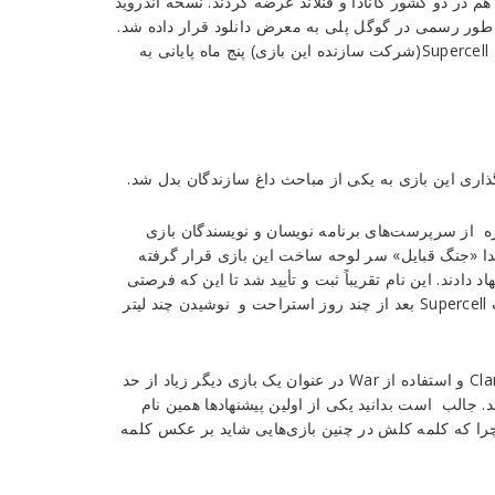
هم در دو کشور کانادا و فنلاند عرضه کردند. نسخه اندروید
 سال بعد در سپتامبر 2013 معرفی و در تاریخ اکتبر 2013 به طور رسمی در گوگل پلی به معرض دانلود قرار داده شد.
مراحل اولیه ساخت بازی نزدیک به 8 ماه به طول انجامید‌ که به‌گفته Supercell(شرکت سازنده این بازی) پنج ماه پایانی به
ه از سرپرست‌های برنامه نویسان و نویسندگان بازی
بتدا «جنگ قبایل» سر لوحه ساخت این بازی قرار گرفته
 چند نفر از دست اندرکاران نام Clan Wars را پیشنهاد دادند. این نام تقریباً ثبت و تأیید شد تا این که فرصتی
مجدد برای فکرکردن دوباره به مسئولین داده شد. به گفته وب سایت Supercell بعد از چند روز استراحت و نوشیدن چند لیتر
گروه بازی سازی کلش آف کلنز به این نتیجه رسیدند که نام Clan Wars و استفاده از War در عنوان یک بازی دیگر زیاد از حد
 جالب است بدانید یکی از اولین پیشنهادها همین نام
د چرا که کلمه کلش در چنین بازی‌هایی شاید بر عکس کلمه