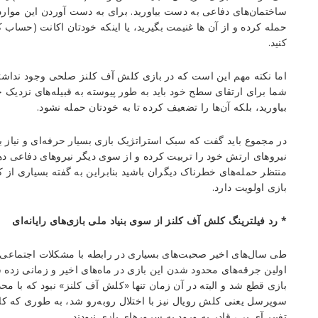
ساختمان‌های دفاعی به دست بیاورید. برای به دست آوردن این موارد، 
حمله کرده و از آن ها غنیمت بگیرید، یا اینکه خودتان اکانت (حساب 
کنید.
اما نکته مهم این است که در بازی کلش آف کلنز صلحی وجود نداشته و 
شما برای ارتقای سطح خود باید به طور پیوسته به قبیله‌های نزدیک خود
بیاورید، بلکه آن‌ها را تضعیف کرده تا به خودتان حمله نشود.
در مجموع باید گفت که سبک استراتژیک بازی بسیار حرفه‌ای و نیاز به
نیروهای ارتش خود را تربیت کرده و از سوی دیگر نیروهای دفاعی دهکده
منتظر حمله‌های خطرناک دیگران باشید بنابراین به گفته بسیاری از
بازی اولویت دارد.
* رد فیلترینگ کلش آف کلنز از سوی بنیاد ملی بازی‌های رایانه‌ای
طی سال‌های اخیر صحبت‌های بسیاری در رابطه با مشکلات اجتماع
اولین جرقه‌های محدود شدن این بازی در ماه‌های اخیر و زمانی زده 
بازی قطع شد و البته در آن زمان تنها «کلش آف کلنز» نبود که با 
سوپرسل یعنی کلش رویال نیز با اختلال روبه‌رو شد، به طوری که کار
تغییر آی پی، قادر به ورود به سرورهای بازی نبودند.