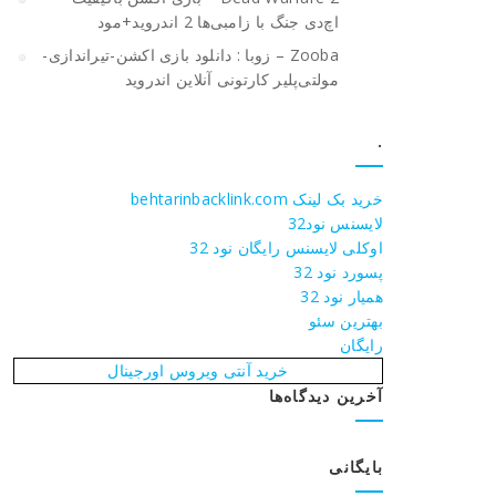
اچ‌دی جنگ با زامبی‌ها 2 اندروید+مود
Zooba – زوبا : دانلود بازی اکشن-تیراندازی-
مولتی‌پلیر کارتونی آنلاین اندروید
.
خرید بک لینک behtarinbacklink.com
لایسنس نود32
اوکلی لایسنس رایگان نود 32
پسورد نود 32
همیار نود 32
بهترین سئو
رایگان
خرید آنتی ویروس اورجینال
آخرین دیدگاه‌ها
بایگانی