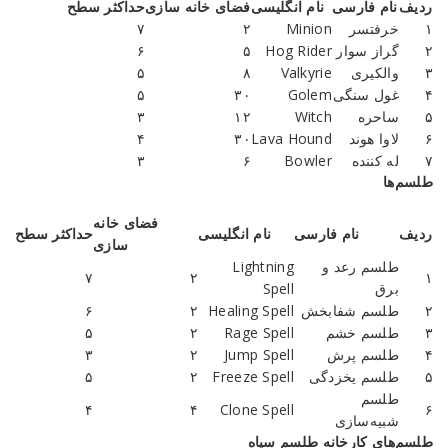
ردیف
نام فارسی
نام انگلیسی
فضای خانه سازی
حداکثر سطح
۱
خرفتسر
Minion
۲
۷
۲
گراز سوار
Hog Rider
۵
۶
۳
والکیری
Valkyrie
۸
۵
۴
غول سنگی
Golem
۳۰
۵
۵
ساحره
Witch
۱۲
۳
۶
لاوا هوند
Lava Hound
۳۰
۴
۷
له کننده
Bowler
۶
۳
طلسم‌ها
فضای خانه
ردیف
نام فارسی
نام انگلیسی
حداکثر سطح
سازی
طلسم رعد و
Lightning
۷
۲
۱
برق
Spell
۲
طلسم شفابخش
Healing Spell
۲
۶
۳
طلسم خشم
Rage Spell
۲
۵
۴
طلسم پرش
Jump Spell
۲
۳
۵
طلسم یخزدگی
Freeze Spell
۲
۵
طلسم
۴
۴
Clone Spell
۶
شبیه‌سازی
طلسم‌های کارخانه طلسم سیاه