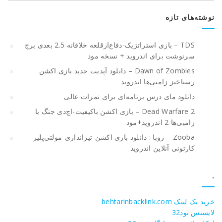
نوشته‌های تازه
TDS – بازی استراتژیک-دفاع‌از‌قلعه خلاقانه 2.5 بعدی برج
سرنوشت برای اندروید + نسخه مود
Dawn of Zombies – دانلود آپدیت جدید بازی اکشن
رستاخیز زامبی‌ها اندروید
دانلود مای درس برنامه‌ای برای نمرات عالی
Dead Warfare 2 – بازی اکشن باکیفیت-اچ‌دی جنگ با
زامبی‌ها 2 اندروید+مود
Zooba – زوبا : دانلود بازی اکشن-تیراندازی-مولتی‌پلیر
کارتونی آنلاین اندروید
.
خرید بک لینک behtarinbacklink.com
لایسنس نود32