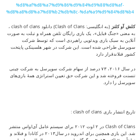
hashemi
on
Nov
28
Rating:
کلش آو کلنز
(به انگلیسی:
Clash of Clans
) دانلود clash of clans ،
4.5
دانلود
به معنی «جنگ قبایل»، یک بازی رایگان تلفن همراه و تبلت به صورت
clash
آنلاین به سبک بازی ویدئویی راهبردی است که توسط شرکت
of
سوپرسل طراحی شده است. این شرکت در شهر هلسینکی پایتخت
clans
کشور فنلاندقرار دارد
جدید
دانلود
clash
در سال ۲۰۱۶، ۷۳ درصد از سهام شرکت سوپرسل به شرکت چینی
of
تنسنت فروخته شد و این شرکت حق تعیین استراتژی همهٔ بازی‌های
clans
سوپرسل را دارد.
جدید
تاریخ انتشار بازی clash of clans :
Clash of Clans در ۲ اوت ۲۰۱۲ برای سیستم عامل آی‌اواس منتشر
شد. این بازی همچنین برای اندروید در سال۲۰۱۳ در کانادا و فنلاند و