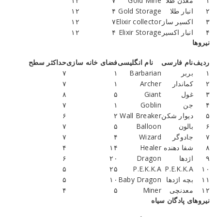
۱
معدن طلا
Gold Mine
۷
۱۲
۲
انبار طلا
Gold Storage
۴
۱۲
۳
اکسیر ساز
Elixir collector
۷
۱۲
۴
انبار اکسیر
Elixir Storage
۴
۱۲
نیروها
ردیف
نام فارسی
نام انگلیسی
فضای خانه سازی
حداکثر سطح
۱
بربر
Barbarian
۱
۷
۲
کماندار
Archer
۱
۷
۳
غول
Giant
۵
۸
۴
جن
Goblin
۱
۷
۵
دیوار شکن
Wall Breaker
۲
۶
۶
بالون
Balloon
۵
۷
۷
جادوگر
Wizard
۴
۷
۸
شفا دهنده
Healer
۱۴
۴
۹
اژدها
Dragon
۲۰
۶
۵
۲۵
P.E.K.K.A
P.E.K.K.A
۱۰
۱۱
بچه اژدها
Baby Dragon
۱۰
۵
۱۲
معدنچی
Miner
۵
۴
نیروهای پادگان سیاه