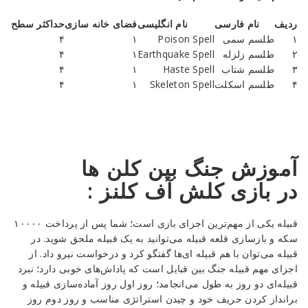
ردیف
نام فارسی
نام انگلیسی
فضای خانه سازی
حداکثر سطح
۱
طلسم سمی
Poison Spell
۱
۴
۲
طلسم زلزله
Earthquake Spell
۱
۴
۳
طلسم شتاب
Haste Spell
۱
۴
۴
طلسم اسکلت
Skeleton Spell
۱
۴
آموزش جنگ بین کلن ها
در بازی کلش آف کلنز :
قبیله یکی از مهم‌ترین اجزای بازی است؛ شما پس از پرداخت ۱۰۰۰۰
سکه و بازسازی قلعه قبیله می‌توانید به یک قبیله ملحق شوید. در
قبیله می‌توان با هم قبیله ای‌ها گفتگو کرد و درخواست نیرو داد. از
اجزای مهم قبیله جنگ بین قبایل است که پاداش‌های خوبی دارد؛ نبرد
قبیله‌ای دو روز به طول می‌انجامد؛ روز اول روز آماده‌سازی قبیله و
برانداز کردن حریف خود و چیدن استراتژی مناسب و روز دوم روز