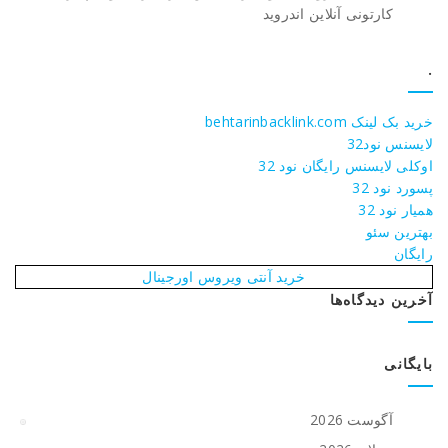
کارتونی آنلاین اندروید
.
خرید بک لینک behtarinbacklink.com
لایسنس نود32
اوکلی لایسنس رایگان نود 32
پسورد نود 32
همیار نود 32
بهترین سئو
رایگان
خرید آنتی ویروس اورجینال
آخرین دیدگاه‌ها
بایگانی
آگوست 2026