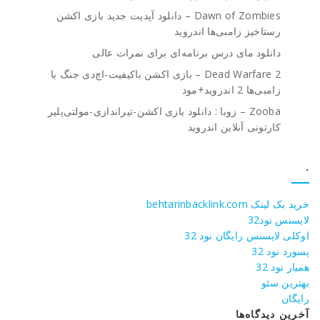
Dawn of Zombies – دانلود آپدیت جدید بازی اکشن
رستاخیز زامبی‌ها اندروید
دانلود مای درس برنامه‌ای برای نمرات عالی
Dead Warfare 2 – بازی اکشن باکیفیت-اچ‌دی جنگ با
زامبی‌ها 2 اندروید+مود
Zooba – زوبا : دانلود بازی اکشن-تیراندازی-مولتی‌پلیر
کارتونی آنلاین اندروید
.
خرید بک لینک behtarinbacklink.com
لایسنس نود32
اوکلی لایسنس رایگان نود 32
پسورد نود 32
همیار نود 32
بهترین سئو
رایگان
آخرین دیدگاه‌ها