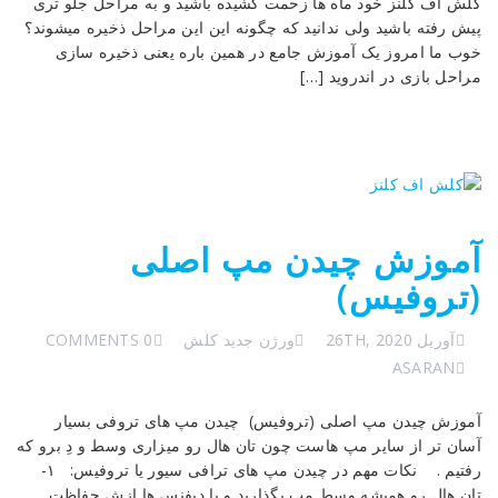
کلش اف کلنز خود ماه ها زحمت کشیده باشید و به مراحل جلو تری
پیش رفته باشید ولی ندانید که چگونه این این مراحل ذخیره میشوند؟
خوب ما امروز یک آموزش جامع در همین باره یعنی ذخیره سازی
مراحل بازی در اندروید […]
آموزش چیدن مپ اصلی
(تروفیس)
آوریل 26TH, 2020
ورژن جدید کلش
0 COMMENTS
ASARAN
آموزش چیدن مپ اصلی (تروفیس) چیدن مپ های تروفی بسیار
آسان تر از سایر مپ هاست چون تان هال رو میزاری وسط و دِ برو که
رفتیم . نکات مهم در چیدن مپ های ترافی سیور یا تروفیس: ۱-
تان هال رو همیشه وسط مپ بگذارید و با دیفنس ها ازش حفاظت