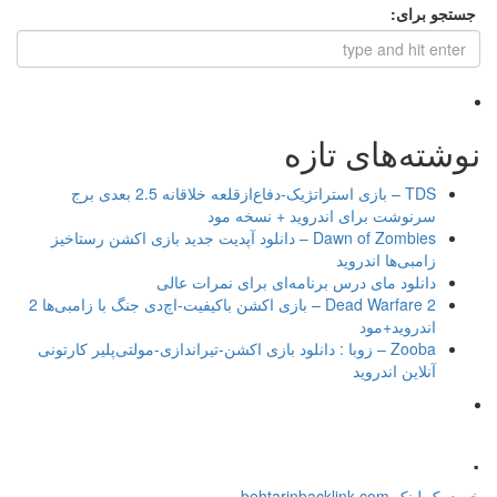
جستجو برای:
نوشته‌های تازه
TDS – بازی استراتژیک-دفاع‌از‌قلعه خلاقانه 2.5 بعدی برج
سرنوشت برای اندروید + نسخه مود
Dawn of Zombies – دانلود آپدیت جدید بازی اکشن رستاخیز
زامبی‌ها اندروید
دانلود مای درس برنامه‌ای برای نمرات عالی
Dead Warfare 2 – بازی اکشن باکیفیت-اچ‌دی جنگ با زامبی‌ها 2
اندروید+مود
Zooba – زوبا : دانلود بازی اکشن-تیراندازی-مولتی‌پلیر کارتونی
آنلاین اندروید
.
خرید بک لینک behtarinbacklink.com