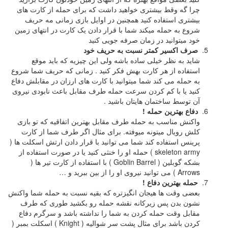
چرا گه وقط بیشتری خواهید داشت که برای حمله از کارت های
بیشتری استفاده کنید همچنین در اوایل بازی زمانی مه حریف
شروع به حمله میکند شما با قرار دادن یک کارت در انتهای زمین
خود میتوانید در زمان صرفه جویی کنید
صرف اکسیر کمتر نسبت به حریف خود
شاید به نظر خیلی ساده باشه ولی این چیزیه که باید موقع
استفاده از هر کارت بهش فکر کنید . زمانی که حریف شما شروع
به حمله می کند شما میتوانید با کارت های ارزان در مقابلش دفاع
کنید یا با کم کردن سرعت حمله طرف مقابل باعث نابودی نیروی
آن توسط ساختمان هایتان باشید .
دفاع بهترین حمله !
واکنش مناسب به حمله طرف مقابل بهترین اتفاقیه که تو بازی
کلش رویال میتونه میوفته. برای مثال اگر طرف شما از کارت
پرینس استفاده کند شما می توانید با قرار دادن ارتش اسکلت ها (
skeleton army ) حمله او را خنثی کنید یا در صورت استفاده از
بشکه گوبلین ( Goblin Barrel ) با استفاده از کارت تیر ها (
Arrows ) می توانید نیروی او را از بین ببرید و …
حمله بهترین دفاع !
بعضی وقت ها هیجان انگیزتره که بقیه نسبت به حمله شما واکنش
نشون بدن پس زیرکانه نقشه حمله رو بکشید طوری که طرف
مقابل وقت حمله کردن به شما را نداشته باشد و سرگرم دفاع
کردن باشد برای مثال پشت سر شوالیه ( Knight ) اسکلت بمبر (