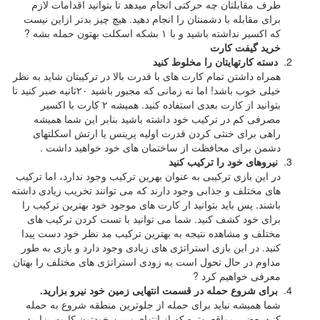
طرف مقابلتان چه حرکتی انجام میدهد تا بتوانید اقدامات لازم
برای مقابله با دشمنتان را انجام دهید. هیچ چیز بدتر ازاین نیست
که اکسیر نداشته باشید و با ۱ بشکه اسکلت بهتون حمله بشه ?
خرید گیفت کارت
دسته کارتهایتان را مخلوط کنید
همراه داشتن تمام کارت های با قدرت بالا در ترکیبتان شاید به نظر
خیلی خوب باشد! اما نه زمانی که مجبور باشید ۲۰ثانیه صبر کنید تا
بتوانید از کارت بعدی استفاده کنید. همیشه ۲ کارت با اکسیر
مصرفی کم در ترکیب خود داشته باشید بنابر این شما همیشه
راهی برای خنثی کردن قدرت اولیه پرینس یا ارتش اسکلتهای
دشمن برای محافظت از ساختمان های خود خواهید داشت .
نیروهای خود را ترکیب کنید
در این بازی ترکیبی به عنوان بهرین ترکیب وجود ندارد، اما ترکیب
های مختلف و جذابی وجود دارند که می توانند تخریب زیادی داشته
باشند. پس باید بتوانید ار کارت های موجود خود بهترین ترکیب را
برای خود کشف کنید. شما می توانید با تست کردن ترکیب های
مختلف و مشاهده نتیجه به بهترین ترکیب مد نظر خود دست پیدا
کنید. در این بازی استراتژی های زیادی وجود دارد و بازی به طور
مداوم در حال تحول است به زودی استراتژی های مختلف را بهتان
معرفی خواهیم کرد ?
برای شروع حمله در قسمت انتهایی زمین خود نیرو بزارید.
شما همیشه نباید برای حمله از جلوترین منطقه شروع به حمله
کنید بعضی مواقع بهتره که از انتهای زمین خودتون کارت بزارید