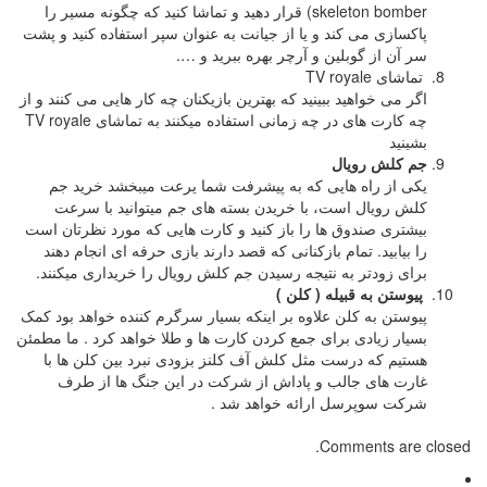
skeleton bomber) قرار دهید و تماشا کنید که چگونه مسیر را
پاکسازی می کند و یا از جیانت به عنوان سپر استفاده کنید و پشت
سر آن از گوبلین و آرچر بهره ببرید و ….
تماشای TV royale
اگر می خواهید ببینید که بهترین بازیکنان چه کار هایی می کنند و از
چه کارت های در چه زمانی استفاده میکنند به تماشای TV royale
بشینید
جم کلش رویال
یکی از راه هایی که به پیشرفت شما یرعت میبخشد خرید جم
کلش رویال است، با خریدن بسته های جم میتوانید با سرعت
بیشتری صندوق ها را باز کنید و کارت هایی که مورد نظرتان است
را بیابید. تمام بازکنانی که قصد دارند بازی حرفه ای انجام دهند
برای زودتر به نتیجه رسیدن جم کلش رویال را خریداری میکنند.
پیوستن به قبیله ( کلن )
پیوستن به کلن علاوه بر اینکه بسیار سرگرم کننده خواهد بود کمک
بسیار زیادی برای جمع کردن کارت ها و طلا خواهد کرد . ما مطمئن
هستیم که درست مثل کلش آف کلنز بزودی نبرد بین کلن ها با
غارت های جالب و پاداش از شرکت در این جنگ ها از طرف
شرکت سوپرسل ارائه خواهد شد .
Comments are closed.