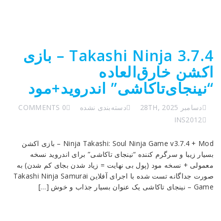
Takashi Ninja 3.7.4 – بازی
اکشن خارق‌العاده
“نینجای‌تاکاشی” اندروید+مود
دسامبر 28TH, 2025
دسته‌بندی نشده
0 COMMENTS
INS2012
Ninja Takashi: Soul Ninja Game v3.7.4 + Mod – بازی اکشن
بسیار زیبا و سرگرم کننده “نینجای تاکاشی” برای اندروید نسخه
معمولی + نسخه مود (پول بی نهایت = زیاد شدن بجای کم شدن) به
صورت جداگانه تست شده با اجرای آفلاین Takashi Ninja Samurai
Game – نینجای تاکاشی یک عنوان بسیار جذاب و خوش […]