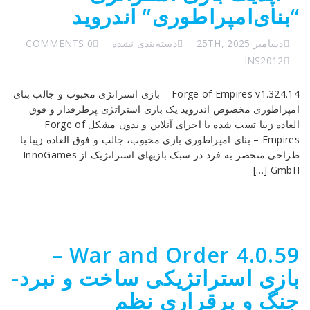
“بنای‌امپراطوری” اندروید
دسامبر 25TH, 2025
دسته‌بندی نشده
0 COMMENTS
INS2012
Forge of Empires v1.324.14 – بازی استراتژی محبوب و جالب بنای
امپراطوری مخصوص اندروید یک بازی استراتژی پرطرفدار و فوق
العاده زیبا تست شده با اجرای آنلاین و بدون مشکل Forge of
Empires – بنای امپراطوری بازی محبوب، جالب و فوق العاده زیبا با
طراحی منحصر به فرد در سبک بازیهای استراتژیک از InnoGames
GmbH […]
War and Order 4.0.59 –
بازی استراتژیکی ساخت و نبرد-
جنگ و برقراری نظم