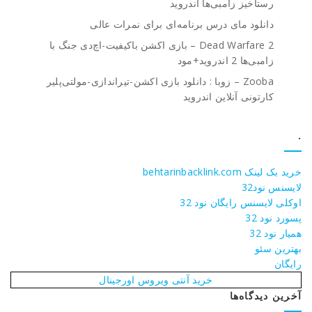
رستاخیز زامبی‌ها اندروید
دانلود مای درس برنامه‌ای برای نمرات عالی
Dead Warfare 2 – بازی اکشن باکیفیت-اچ‌دی جنگ با
زامبی‌ها 2 اندروید+مود
Zooba – زوبا : دانلود بازی اکشن-تیراندازی-مولتی‌پلیر
کارتونی آنلاین اندروید
.
خرید بک لینک behtarinbacklink.com
لایسنس نود32
اوکلی لایسنس رایگان نود 32
پسورد نود 32
همیار نود 32
بهترین سئو
رایگان
خرید آنتی ویروس اورجینال
آخرین دیدگاه‌ها