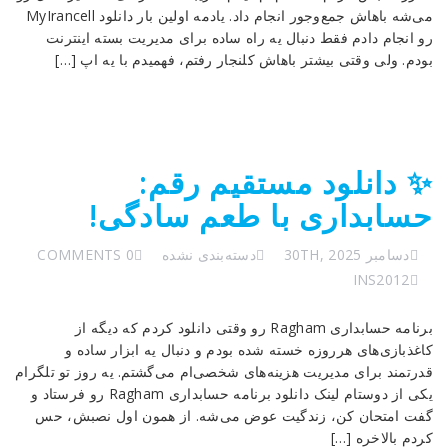
می‌شه باهاش جمع‌وجور انجام داد. یادمه اولین بار دانلود MyIrancell
رو انجام دادم فقط دنبال یه راه ساده برای مدیریت بسته اینترنت
بودم. ولی وقتی بیشتر باهاش کلنجار رفتم، فهمیدم با یه اپ […]
✨ دانلود مستقیم رقم:
حسابداری با طعم سادگی!
دسامبر 30TH, 2025
دسته‌بندی نشده
0 COMMENTS
INS2012
برنامه حسابداری Ragham رو وقتی دانلود کردم که دیگه از
کاغذبازی‌های هرروزه خسته شده بودم و دنبال یه ابزار ساده و
قدرتمند برای مدیریت هزینه‌های شخصی‌ام می‌گشتم. یه روز تو تلگرام
یکی از دوستام لینک دانلود برنامه حسابداری Ragham رو فرستاد و
گفت امتحان کن، زندگیت عوض می‌شه. از همون اول نصبش، حس
کردم بالاخره […]