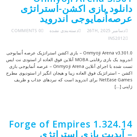
دانلود بازی اکشن-استراتژی
عرصه‌اُنمایوجی اندروید
دسامبر 26TH, 2025
دسته‌بندی نشده
0 COMMENTS
INS2012
Onmyoji Arena v3.301.0 – بازی اکشن استراتژیک عرصه اُنمایوجی
اندروید یک بازی رقابتی MOBA آنلاین فوق العاده از استودی نت ایس
تست شده با اجرای آنلاین Onmyoji Arena – عرصه اُنمایوجی بازی
اکشن – استراتژیک فوق العاده زیبا و هیجان انگیز از استودیوی مطرح
NetEase Games برای اندروید است که نبردهای جذاب و ظریف
ژاپنی […]
Forge of Empires 1.324.14
– آپدیت بازی استراتژی