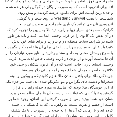
ماجراجویی فوق العاده زیبا و خاص با طراحی و ساخت خوب از Helio
-واقعی‌ترین
ltd برای اندروید است که به صورت رایگان در گوگل پلی عرضه شده
بازی
و جدیدترین آپدیت اش برای دانلود عرضه گردیده و پیش روی
اکشن-
شماست! با نصب Westland Survival برروی تبلت و یا گوشی
ماجراجویی
اندرویدی تان می توانید یک بازی ماجراجویی – مدیریتی جالب با
گرافیک سه بعدی بسیار زیبا و زاویه دید بالا به پایین را تجربه کنید که
Reviewed
در آن نقش یک کابوی را در غرب وحشی ایفا می کنید و باید هر طور
by
شده در شرایط سخت منطقه دوام بیاورید و برای بقای خود تلاش
Ins2012
کنید! با یاغیان به مبارزه بپردازید یا حتی برای آن ها تله به کار بگیرید و
on
با سرخ پوستان محلی به داد و ستد بپردازید و منابع مورد نیازتان را از
Oct
آن ها بدست آورید و از بودن در غرب وحشی خاص لذت ببرید! غرب
24
Rating:
وحشی [دنیای بازی] جایی است که در آن قانون شکنان و حتی خود
کلانترها حاضرند مردان شجاع خود را به مشتی دلار بفروشند ؛
جویندگان طلا برای یافتن معادن طلا عازم کلوندیکه و یوکون و البته
صحراها و دشت های تگزاس و نیو مکزیکو شده اند، شما نیز جزء یکی
از این جویندگان طلا بودید که متاسفانه مورد حمله راهزنان قرار
گرفتید و تنها کسی که توانست از دست آن ها جان سالم به در ببرد
همان خود شما بودید! پس از صورت گرفتن این اتفاق، وجود شما پر
است از خشم و نفرت نسبت به راهزنانی که به کالسکه تان حمله
کرده اند و تا زمانی که آن ها را به چوبه دار نسپرید یا با یک شلیک
گلوله از اسب به پایین شان نکشید، آرام نمی گیرید ؛ بنظرتان باید از