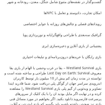
گشت‌و‌گذار در نقشه‌های متنوع شامل جنگل، معدن، رودخانه و شهر
امکان تجارت، دادوستد و تعامل با NPCها
رویدادهای فصلی و چالش‌های روزانه با جوایز اختصاصی
گرافیک سه‌بعدی با طراحی واقع‌گرایانه و نورپردازی پویا
پشتیبانی از بازی آنلاین و ذخیره‌سازی ابری
بازی رایگان با خریدهای درون‌برنامه‌ای و تبلیغات اختیاری
بازی Westland Survival – بقا در غرب وحشی با الهام از بازی بقا
معروف Last Day on Earth: Survival طراحی و ساخته شده است و
توانسته در مدت زمان کم بیش از 10 میلیون بار توسط کاربران
اندرویدی سراسر جهان از گوگل پلی دریافت شود. شما قادرید ابتدا
تصاویر و ویدئویی از گیم پلی بازی Westland Survival را مشاهده
کرده و در نهایت اگر مایل بودید ان را با یک کلیک از سرورهای
پرسرعت فارسروید دانلود بکنید. اگر بخواهیم در مورد مسائل فنی
بازی نیز صحبتی داشته باشیم باید بگوییم که بازی اینترنتی و آنلاین