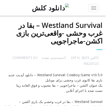
Toggle
navigation
Westland Survival – بقا در
غرب وحشی -واقعی‌ترین بازی
اکشن-ماجراجویی
اکتبر 24TH, 2025
دسته‌بندی نشده
0 COMMENTS
INS2012
Westland
Westland Survival: Cowboy Game v10.5.0 – دانلود آپدیت جدید
Survival
بازی بقا کابوی غرب وحشی برای موبایل
–
یک عنوان اکشن – ماجراجویی – بقا محبوب و فوق العاده زیبا
بقا
تست شده با اجرای آنلاین
در
غرب
Westland Survival – بقا در غرب وحشی یک بازی اکشن –
وحشی