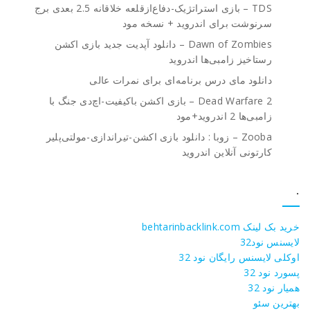
TDS – بازی استراتژیک-دفاع‌از‌قلعه خلاقانه 2.5 بعدی برج
سرنوشت برای اندروید + نسخه مود
Dawn of Zombies – دانلود آپدیت جدید بازی اکشن
رستاخیز زامبی‌ها اندروید
دانلود مای درس برنامه‌ای برای نمرات عالی
Dead Warfare 2 – بازی اکشن باکیفیت-اچ‌دی جنگ با
زامبی‌ها 2 اندروید+مود
Zooba – زوبا : دانلود بازی اکشن-تیراندازی-مولتی‌پلیر
کارتونی آنلاین اندروید
.
خرید بک لینک behtarinbacklink.com
لایسنس نود32
اوکلی لایسنس رایگان نود 32
پسورد نود 32
همیار نود 32
بهترین سئو