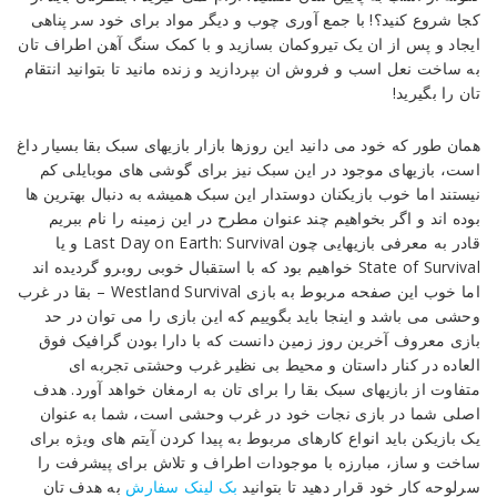
کجا شروع کنید؟! با جمع آوری چوب و دیگر مواد برای خود سر پناهی
ایجاد و پس از ان یک تیروکمان بسازید و با کمک سنگ آهن اطراف تان
به ساخت نعل اسب و فروش ان بپردازید و زنده مانید تا بتوانید انتقام
تان را بگیرید!
همان طور که خود می دانید این روزها بازار بازیهای سبک بقا بسیار داغ
است، بازیهای موجود در این سبک نیز برای گوشی های موبایلی کم
نیستند اما خوب بازیکنان دوستدار این سبک همیشه به دنبال بهترین ها
بوده اند و اگر بخواهیم چند عنوان مطرح در این زمینه را نام ببریم
قادر به معرفی بازیهایی چون Last Day on Earth: Survival و یا
State of Survival خواهیم بود که با استقبال خوبی روبرو گردیده اند
اما خوب این صفحه مربوط به بازی Westland Survival – بقا در غرب
وحشی می باشد و اینجا باید بگوییم که این بازی را می توان در حد
بازی معروف آخرین روز زمین دانست که با دارا بودن گرافیک فوق
العاده در کنار داستان و محیط بی نظیر غرب وحشتی تجربه ای
متفاوت از بازیهای سبک بقا را برای تان به ارمغان خواهد آورد. هدف
اصلی شما در بازی نجات خود در غرب وحشی است، شما به عنوان
یک بازیکن باید انواع کارهای مربوط به پیدا کردن آیتم های ویژه برای
ساخت و ساز، مبارزه با موجودات اطراف و تلاش برای پیشرفت را
سرلوحه کار خود قرار دهید تا بتوانید
بک لینک سفارش
به هدف تان