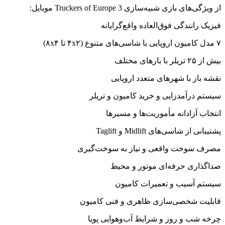
+مود
Reviewed
از ویژگی‌های بازی شبیه‌سازی Truckers of Europe 3 موبایل:
by
Ins2012
فیزیک رانندگی فوق‌العاده واقع‌گرایانه
on
۷ مدل کامیون اروپایی با شاسی‌های متنوع (۴x۲ تا ۸x۴)
Oct
19
Rating:
بیش از ۲۵ تریلر با بارهای مختلف
نقشه باز با شهرهای متعدد اروپایی
سیستم درآمدزایی و خرید کامیون و تریلر
انتخاب آزادانه مأموریت‌ها و مسیرها
پشتیبانی از شاسی‌های Midlift و Taglift
مصرف سوخت واقعی و نیاز به سوخت‌گیری
صداگذاری حرفه‌ای موتور و محیط
سیستم آسیب و تعمیرات کامیون
قابلیت شخصی‌سازی ظاهری و فنی کامیون
چرخه شب و روز و شرایط آب‌وهوایی پویا