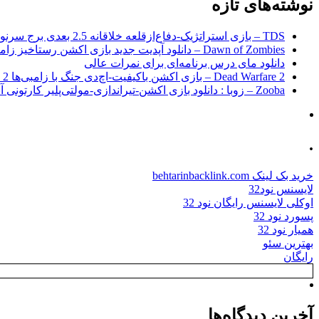
نوشته‌های تازه
TDS – بازی استراتژیک-دفاع‌از‌قلعه خلاقانه 2.5 بعدی برج سرنوشت برای اندروید + نسخه مود
Dawn of Zombies – دانلود آپدیت جدید بازی اکشن رستاخیز زامبی‌ها اندروید
دانلود مای درس برنامه‌ای برای نمرات عالی
Dead Warfare 2 – بازی اکشن باکیفیت-اچ‌دی جنگ با زامبی‌ها 2 اندروید+مود
Zooba – زوبا : دانلود بازی اکشن-تیراندازی-مولتی‌پلیر کارتونی آنلاین اندروید
.
خرید بک لینک behtarinbacklink.com
لایسنس نود32
اوکلی لایسنس رایگان نود 32
پسورد نود 32
همیار نود 32
بهترین سئو
رایگان
آخرین دیدگاه‌ها