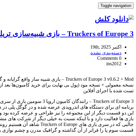
Toggle navigation
Truckers of Europe 3 – بازی شبیه‌سازی تریلی رانندگان‌ کامیون‌ اروپا 3 +مود
اکتبر 19th, 2025
دسته‌بندی نشده
0 Comments
ins2012
Truckers
of
Truckers of Europe 3 v0.6.2 + Mod – بازی شبیه ساز واقع گرایانه و گرافیکی “رانندگان کامیون اروپا 3” برای اندروید
Europe
نسخه معمولی + نسخه مود (پول بی نهایت برای خرید کامیون‌ها بعد
3
تست شده با اجرای آفلاین
–
بازی
شبیه‌سازی
تریلی
رانندگان‌
بازی ها فعالیت دارد و با اینکه نسبت به خیلی دیگر از شرکت های مشا
کامیون‌
جالبی که در سری بازی های
اروپا
قسمت سوم پا را فراتر از آن گذاشته و گرافیک مدرن و چشم نوازی را
3