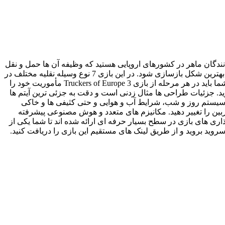
 نقش رانندگان ماهر در کشورهای اروپایی هستید که وظیفه آن ها حمل و نقل
چیزهای مختلف از نقطه ای به نقطه دیگر است. در ساخت و توسعه این عنوان تلاش شده تا تمام المان های لازم برای یک بازی شبیه ساز به بهترین شکل بازسازی شود. در این بازی 7 نوع وسیله نقلیه مختلف در
کلاس های 4×2, 6×2, 6×2/2, 6×2 Midlift,6×2 Taglift, 6×4, 8×4 وجود دارند که همگی از روی مدل های واقعی ساخته و مدل سازی شده اند. شما باید در هر مرحله از بازی Truckers of Europe 3 مأموریت خود را
ید. جزئیات طراحی ها مثال زدنی است و دقت به جزئی ترین آیتم ها
 موبایلی باشد. سیستم روز و شب، شرایط آب و هوایی و حتی کثیفی ها و خاکی
ین را تغییر دهید. مکانیزم های متعدد و هوش مصنوعی پیشرفته
ری های بازی در سطح بسیار حرفه ای ارائه شده اند تا شما یکی از
رسروید بروید و از طریق لینک های مستقیم این بازی را دریافت کنید.