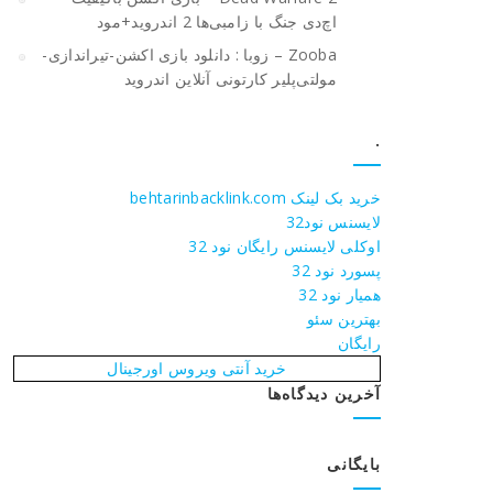
اچ‌دی جنگ با زامبی‌ها 2 اندروید+مود
Zooba – زوبا : دانلود بازی اکشن-تیراندازی-
مولتی‌پلیر کارتونی آنلاین اندروید
.
خرید بک لینک behtarinbacklink.com
لایسنس نود32
اوکلی لایسنس رایگان نود 32
پسورد نود 32
همیار نود 32
بهترین سئو
رایگان
خرید آنتی ویروس اورجینال
آخرین دیدگاه‌ها
بایگانی