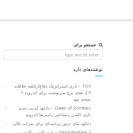
جستجو برای:
نوشته‌های تازه
TDS – بازی استراتژیک-دفاع‌از‌قلعه خلاقانه
2.5 بعدی برج سرنوشت برای اندروید +
نسخه مود
Dawn of Zombies – دانلود آپدیت جدید
بازی اکشن رستاخیز زامبی‌ها اندروید
دانلود مای درس برنامه‌ای برای نمرات عالی
Dead Warfare 2 – بازی اکشن باکیفیت-