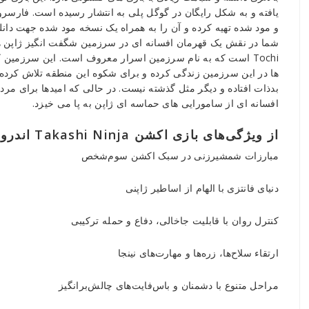
“نینجای‌تاکاشی”
یافته و به شکل رایگان در گوگل پلی به انتشار رسیده است. فارسر
اندروید
و مود شده تهیه کرده و آن را به همراه یک نسخه مود شده جهت دانلو
+مود
شما در نقش یک قهرمان افسانه ای در سرزمین شگفت انگیز ژاپن هست
Tochi است که به نام سرزمین اسرار معروف است. این سرزمین
Reviewed
ها در این سرزمین زندگی کرده و برای شکوه این منطقه تلاش کرده 
by
بدذات افتاده و دیگر مثل گذشته نیست. در حالی که امیدها برای مر
Ins2012
افسانه ای از سامورایی های حماسه ای ژاپن به پا می خیزد.
on
Dec
از ویژگی‌های بازی اکشن Takashi Ninja اندروید:
14
Rating:
مبارزات شمشیرزنی در سبک اکشن سوم‌شخص
دنیای فانتزی با الهام از اساطیر ژاپنی
کنترل روان با قابلیت جاخالی، دفاع و حمله ترکیبی
ارتقاء سلاح‌ها، زره‌ها و مهارت‌های نینجا
مراحل متنوع با دشمنان و باس‌فایت‌های چالش‌برانگیز