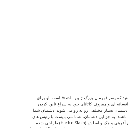
در بازی Takashi Ninja Samurai Game شما در نقش Takashi هستید که پسر قهرمان بزرگ ژاپن Arashi است. او برای
فسانه ای و معروف کاتانای خود به سراغ نابود کردن
 دشمنان بسیار مختلفی رو به رو می شوید. دشمنان شما
 باشند. به جز این دشمنان، شما می بایست با رئیس های
بسیار خطرناکی هم رویارویی کنید. بازی با المان های سبک های نقش آفرینی و هک و اسلش (Hack n Slash) طراحی شده