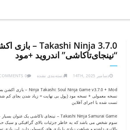
Takashi Ninja 3.7.0
“نینجای‌تاکاشی” اندروید +مود
دسامبر 14TH, 2025
دسته‌بندی نشده
0 COMMENTS
Takashi
Ninja Takashi: Soul Ninja Game v3.7.0 + Mod – بازی اکشن بسیار زیبا و سرگرم کننده “نینجای تاکاشی” برای اندروید
Ninja
نسخه معمولی + نسخه مود (پول بی نهایت = زیاد شدن بجای کم شد
3.7.0
تست شده با اجرای آفلاین
–
بازی
Takashi Ninja Samurai Game – نینجای تاکا
اکشن
سوم شخص می باشد که به خاطر جزئیات بالای گرافیکی و سبک حرفه
خارق‌العاده