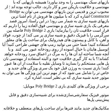
پل
بازیهای سبک مهندسی را به وجد بیاورد! همیشه بازیهایی که با
سازی
مهندسی و خلاقیت بازیکن سر و کار دارند، جالب توجه بوده اند ؛ از
2
محبوب ترین و قدیمی ترین بازیهای مهندسی می توان به Bridge
اندروید
Reviewed
Constructor اشاره کرد که با میلیون ها فروش از نام آشنا ترین
by
بازیهای شبیه سازی به شمار می رود! در این راستا، امروز قصد
Ins2012
معرفی یک بازی شبیه سازی و مهندسی فوق العاده زیبا را داریم که
on
قرار است خلاقیت تان را بیازماید! بازی Poly Bridge 2 فاصله بین
Oct
سرگرمی را با فیزیک دقیق و شبیه سازی پر می کند! از چوب، فولاد
13
Rating:
و آهن، با کابل و پیستون های هیدرولیک برای ساخت پل های معلق
استفاده کنید! شما حتی می توانید رمپ های جهشی طراحی کنید! آیا
اتومبیل هایتان با خیال آسوده از روی رودخانه عبور می کنند و یا
آنچه شما ساخته اید آن ها را به مرگ در اعماق سرد رودخانه خواهد
کشاند!؟ با به کار گیری خلاقیت خود و البته استفاده از مهندسی تان
پل هایی مستحکم را بسازید تا وسایل نقلیه با سلامت از ان ها عبور
کنند! بازی نسبت به ورژن قبل خود یک سری ویژگی های جدید و
خاص تر را شامل می شود که از مهم ترین این ویژگی ها می توان به
موتور جدید شبیه سازی که بی نظیر است، اشاره کرد.
برخی از ویژگی های کلیدی بازی Poly Bridge 2 موبایل:
موتور فیزیک سفارشی‌سازی‌شده برای شبیه‌سازی دقیق و قابل
پیش‌بینی پل‌ها
مکانیک‌های جدید مانند فنرها برای ساخت پل‌های منعطف و خلاقانه