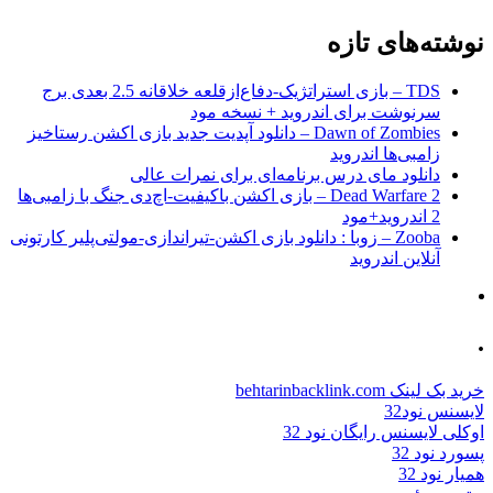
نوشته‌های تازه
TDS – بازی استراتژیک-دفاع‌از‌قلعه خلاقانه 2.5 بعدی برج
سرنوشت برای اندروید + نسخه مود
Dawn of Zombies – دانلود آپدیت جدید بازی اکشن رستاخیز
زامبی‌ها اندروید
دانلود مای درس برنامه‌ای برای نمرات عالی
Dead Warfare 2 – بازی اکشن باکیفیت-اچ‌دی جنگ با زامبی‌ها
2 اندروید+مود
Zooba – زوبا : دانلود بازی اکشن-تیراندازی-مولتی‌پلیر کارتونی
آنلاین اندروید
.
خرید بک لینک behtarinbacklink.com
لایسنس نود32
اوکلی لایسنس رایگان نود 32
پسورد نود 32
همیار نود 32