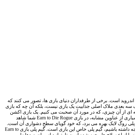
Ea – نبرد تا مرگی سرکش یک بازی اکشن-روگ لایک فوق العاده زیبا با گیم پلی بی نظیر و ساخت خوب از Not Doppler برای اندروید است. برخی از طرفداران دنیای بازی ها، تصور می کنند که
فیک سه بعدی ملاک اصلی جذابیت یک بازی نیست، بلکه آن چه که بازی
کند، گیم پلی هیجان انگیز آن است، خصوصا اگر از علاقه مندان به عناوین اکشن باشید! بازی اندروید Earn to Die Rogue نمونه ای از آن چیزی، که در مورد آن صحبت می کنیم. یک بازی اکشن
فوق العاده و جذاب، اما با گرافیکی 2.5 بعدی که شما را به دل دنیایی آخرالزمانی می برد. جایی که شما تنها بازمانده زمین هستید. برخلاف بسیاری از عناوین مشابه، در بازی Earn to Die Rogue شما شاهد
م پلی روگ لایک بهره می برد، که خود گویای سطح دشواری آن است.
پس تا جایی که می توانید نهایت دقت را به کار ببرید تا بتوانید از مراحل عبور کنید و بار دیگر به ابتدا مسیر باز نگردید! نکته ای که باید به آن توجه داشته باشیم، گیم پلی خاص این بازی است. گیم پلی بازی Earn to
 با انواع سلاح ها مجهز شده است تا بتوانید از میان صدها زامبی