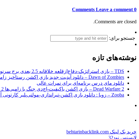
Leave a comment
0 Comments
Comments are closed.
جستجو برای:
نوشته‌های تازه
TDS – بازی استراتژیک-دفاع‌از‌قلعه خلاقانه 2.5 بعدی برج سرنوشت برای اندروید + نسخه مود
Dawn of Zombies – دانلود آپدیت جدید بازی اکشن رستاخیز زامبی‌ها اندروید
دانلود مای درس برنامه‌ای برای نمرات عالی
Dead Warfare 2 – بازی اکشن باکیفیت-اچ‌دی جنگ با زامبی‌ها 2 اندروید+مود
Zooba – زوبا : دانلود بازی اکشن-تیراندازی-مولتی‌پلیر کارتونی آنلاین اندروید
.
خرید بک لینک behtarinbacklink.com
لایسنس نود32