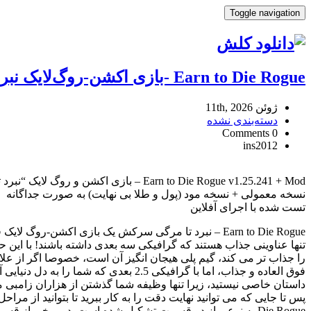
Toggle navigation
Earn to Die Rogue -بازی اکشن-روگ‌لایک نبرد تا مرگی سرکش اندروید+مود
ژوئن 11th, 2026
دسته‌بندی نشده
0 Comments
ins2012
Earn
to
Earn to Die Rogue v1.25.241 + Mod – بازی اکشن و روگ لایک “نبرد تا مرگی سرکش” اندروید + مود
Die
نسخه معمولی + نسخه مود (پول و طلا بی نهایت) به صورت جداگانه
Rogue
تست شده با اجرای آفلاین
-بازی
اکشن-
روگ‌لایک
تنها عناوینی جذاب هستند که گرافیکی سه بعدی داشته باشند! با این ح
نبرد
تا
مرگی
داستان خاصی نیستید، زیرا تنها وظیفه شما گذشتن از هزاران زامبی 
سرکش
اندروید+مود
Reviewed
Die Rogue به نوعی از دو قسمت تشکیل شده است. در برخی از 