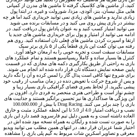
کنید، از ماشین های کلاسیک گرفته تا ماشین های مدرن از کمپانی
هایی مثل نیسان، بنز، آئودی، مزدا، شورولت و غیره. در ابتدا پول
زیادی ندارید و ماشین های زیادی نمی توانید خریداری کنید اما هر چه
بیشتر در بازی پیش روی می کنید و در مسابقات برنده می‌ شوید
می ‌توانید امتیاز کسب کنید و به عنوان پاداش پول دریافت کنید. در
ادامه می توانید از امتیاز و پول برای خریداری ماشین های جدید یا
ارتقا و اسپرت کردن ماشین های فعلی تان استفاده کنید. روی هم
رفته می ‌توان گفت این بازی قطعاً یکی از ۵ بازی برتر سبک
مسابقات سبقت است و تجربه خوبی را به ارمغان خواهد آورد.
کنترل ها بسیار ساده و کاملاً ریسپانسیو هستند و تمام عملکرد های
بازی به راحتی از طریق بکارگیری دکمه های مجازی که در قسمت
پایین صفحه نمایش دستگاه تان قرار داده شده اند انجام می شوند.
برای شروع تنها کافی است پدال گاز را لمس کرده و آن را نگه دارید
و پس از شروع حرکت با تعویض دنده در زمان مناسب از رقیب خود
پیشی بگیرید. از لحاظ بصری فضای گرافیکی بازی بسیار زیبا و
چشم نواز است و طراحی هنری منحصر به فردی دارد. افزون بر
این ویژگی ها صداگذاری ها نیز تحسین برانگیز هستند و جذابیت های
بازی را چند برابر می کنند. Drag Racing با بیش از 100.000.000
نصب و دریافت امتیاز 4.0 از 5.0 تا این لحظه عملکرد مثبت و خارق
العاده داشته است و به همین دلیل تیم فارسروید قصد دارد این بازی
را به صورت تست شده و رایگان به همراه نسخه مود شده اش در
اختیار شما عزیزان قرار دهد. در انتهای همین مطلب می توانید ویدیو
معرفی و تصاویر اسکرین شات مربوط به گیم پلی بازی را مشاهده