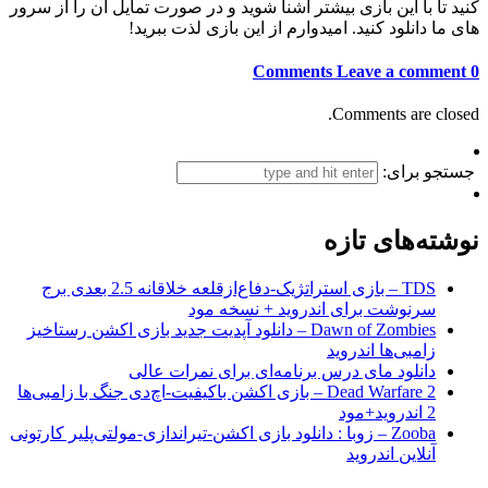
کنید تا با این بازی بیشتر آشنا شوید و در صورت تمایل آن را از سرور
های ما دانلود کنید. امیدوارم از این بازی لذت ببرید!
Leave a comment
0 Comments
Comments are closed.
جستجو برای:
نوشته‌های تازه
TDS – بازی استراتژیک-دفاع‌از‌قلعه خلاقانه 2.5 بعدی برج
سرنوشت برای اندروید + نسخه مود
Dawn of Zombies – دانلود آپدیت جدید بازی اکشن رستاخیز
زامبی‌ها اندروید
دانلود مای درس برنامه‌ای برای نمرات عالی
Dead Warfare 2 – بازی اکشن باکیفیت-اچ‌دی جنگ با زامبی‌ها
2 اندروید+مود
Zooba – زوبا : دانلود بازی اکشن-تیراندازی-مولتی‌پلیر کارتونی
آنلاین اندروید