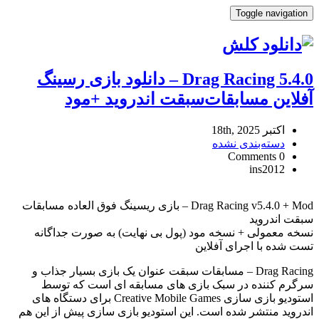
Toggle navigation
Drag Racing 5.4.0 – دانلود بازی رسینگ
آفلاین مسابقات‌سبقت اندروید +مود
اکتبر 18th, 2025
دسته‌بندی نشده
0 Comments
ins2012
Drag
Racing
Drag Racing v5.4.0 + Mod – بازی ریسینگ فوق العاده مسابقات
5.4.0
سبقت اندروید
–
نسخه معمولی + نسخه مود (پول بی نهایت) به صورت جداگانه
دانلود
تست شده با اجرای آفلاین
بازی
رسینگ
Drag Racing – مسابقات سبقت عنوان یک بازی بسیار جذاب و
آفلاین
سرگرم کننده در سبک بازی های مسابقه ای است که توسط
مسابقات‌سبقت
استودیو بازی سازی Creative Mobile Games برای دستگاه های
اندروید
اندروید منتشر شده است. این استودیو بازی سازی پیش از این هم