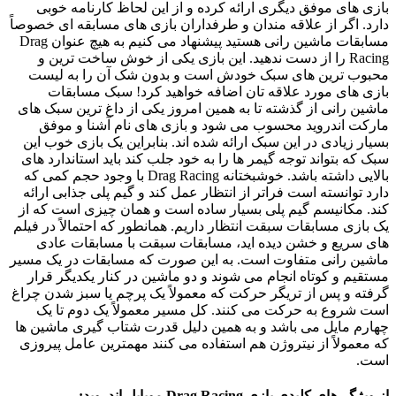
+مود
Reviewed
بازی‌ های موفق دیگری ارائه کرده و از این لحاظ کارنامه خوبی
by
دارد. اگر از علاقه مندان و طرفداران بازی های مسابقه ای خصوصاً
Ins2012
مسابقات ماشین رانی هستید پیشنهاد می کنیم به هیچ عنوان Drag
on
Racing را از دست ندهید. این بازی یکی از خوش ساخت ترین و
Oct
محبوب ترین های سبک خودش است و بدون شک آن را به لیست
18
Rating:
بازی های مورد علاقه تان اضافه خواهید کرد! سبک مسابقات
ماشین رانی از گذشته تا به همین امروز یکی از داغ ترین سبک های
مارکت اندروید محسوب می شود و بازی های نام آشنا و موفق
بسیار زیادی در این سبک ارائه شده اند. بنابراین یک بازی خوب این
سبک که بتواند توجه گیمر ها را به خود جلب کند باید استاندارد های
بالایی داشته باشد. خوشبختانه Drag Racing با وجود حجم کمی که
دارد توانسته است فراتر از انتظار عمل کند و گیم پلی جذابی ارائه
کند. مکانیسم گیم ‌پلی بسیار ساده است و همان چیزی است که از
یک بازی مسابقات سبقت انتظار داریم. همانطور که احتمالاً در فیلم
های سریع و خشن دیده اید، مسابقات سبقت با مسابقات عادی
ماشین رانی متفاوت است. به این صورت که مسابقات در یک مسیر
مستقیم و کوتاه انجام می‌ شوند و دو ماشین در کنار یکدیگر قرار
گرفته و پس از تریگر حرکت که معمولاً یک پرچم یا سبز شدن چراغ
است شروع به حرکت می کنند. کل مسیر معمولاً یک دوم تا یک
چهارم مایل می باشد و به همین دلیل قدرت شتاب گیری ماشین ها
که معمولاً از نیتروژن هم استفاده می کنند مهمترین عامل پیروزی
است.
از ویژگی‌های کلیدی بازی Drag Racing موبایل اندروید: