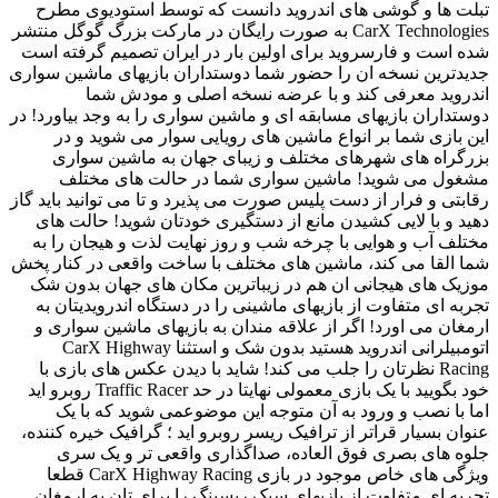
اندروید
تبلت ها و گوشی های اندروید دانست که توسط استودیوی مطرح
+
CarX Technologies به صورت رایگان در مارکت بزرگ گوگل منتشر
مود
Reviewed
شده است و فارسروید برای اولین بار در ایران تصمیم گرفته است
by
جدیدترین نسخه ان را حضور شما دوستداران بازیهای ماشین سواری
Ins2012
اندروید معرفی کند و با عرضه نسخه اصلی و مودش شما
on
دوستداران بازیهای مسابقه ای و ماشین سواری را به وجد بیاورد! در
Sep
این بازی شما بر انواع ماشین های رویایی سوار می شوید و در
22
Rating:
بزرگراه های شهرهای مختلف و زیبای جهان به ماشین سواری
مشغول می شوید! ماشین سواری شما در حالت های مختلف
رقابتی و فرار از دست پلیس صورت می پذیرد و تا می توانید باید گاز
دهید و با لایی کشیدن مانع از دستگیری خودتان شوید! حالت های
مختلف آب و هوایی با چرخه شب و روز نهایت لذت و هیجان را به
شما القا می کند، ماشین های مختلف با ساخت واقعی در کنار پخش
موزیک های هیجانی ان هم در زیباترین مکان های جهان بدون شک
تجربه ای متفاوت از بازیهای ماشینی را در دستگاه اندرویدیتان به
ارمغان می اورد! اگر از علاقه مندان به بازیهای ماشین سواری و
اتومبیلرانی اندروید هستید بدون شک و استثنا CarX Highway
Racing نظرتان را جلب می کند! شاید با دیدن عکس های بازی با
خود بگویید با یک بازی معمولی نهایتا در حد Traffic Racer روبرو اید
اما با نصب و ورود به آن متوجه این موضوعمی شوید که با یک
عنوان بسیار قراتر از ترافیک ریسر روبرو اید ؛ گرافیک خیره کننده،
جلوه های بصری فوق العاده، صداگذاری واقعی تر و یک سری
ویژگی های خاص موجود در بازی CarX Highway Racing قطعا
تجربه ای متفاوت از بازیهای سبک ریسینگ را برای تان به ارمغان