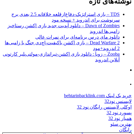
نوشته‌های تازه
TDS – بازی استراتژیک-دفاع‌از‌قلعه خلاقانه 2.5 بعدی برج
سرنوشت برای اندروید + نسخه مود
Dawn of Zombies – دانلود آپدیت جدید بازی اکشن رستاخیز
زامبی‌ها اندروید
دانلود مای درس برنامه‌ای برای نمرات عالی
Dead Warfare 2 – بازی اکشن باکیفیت-اچ‌دی جنگ با زامبی‌ها
2 اندروید+مود
Zooba – زوبا : دانلود بازی اکشن-تیراندازی-مولتی‌پلیر کارتونی
آنلاین اندروید
.
خرید بک لینک behtarinbacklink.com
لایسنس نود32
اوکلی لایسنس رایگان نود 32
پسورد نود 32
همیار نود 32
بهترین سئو
رایگان