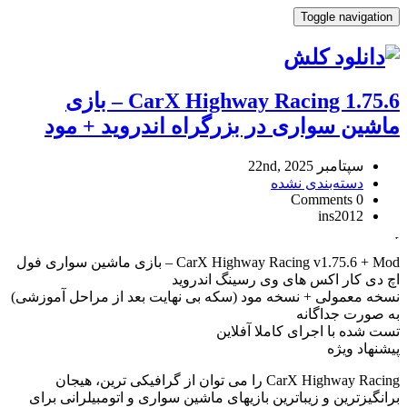
Toggle navigation
CarX Highway Racing 1.75.6 – بازی
ماشین سواری در بزرگراه اندروید + مود
سپتامبر 22nd, 2025
دسته‌بندی نشده
0 Comments
ins2012
CarX
Highway
CarX Highway Racing v1.75.6 + Mod – بازی ماشین سواری فول
Racing
اچ دی کار اکس های وی رسینگ اندروید
1.75.6
نسخه معمولی + نسخه مود (سکه بی نهایت بعد از مراحل آموزشی)
–
به صورت جداگانه
بازی
تست شده با اجرای کاملا آفلاین
ماشین
پیشنهاد ویژه
سواری
در
CarX Highway Racing را می توان از گرافیکی ترین، هیجان
بزرگراه
برانگیزترین و زیباترین بازیهای ماشین سواری و اتومبیلرانی برای