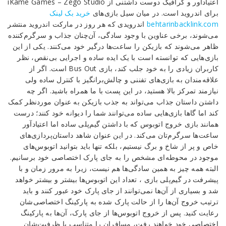
اعتیادآور و گرافیک دوست داشتنی از iKame Games – Zego Studio
سرگرم‌
برای اندروید است. در میان سیل بازی‌های
خرید بک لینک
کننده
behtarinbacklink.com
اندرویدی که هر روز در مارکت اندروید منتشر
“خروج
می‌شوند، برخی عناوین با وجود سادگی، آن‌چنان جذاب و سرگرم‌کننده
اتوبوس”
ظاهر می‌شوند که بازیکن را ساعت‌ها درگیر خود می‌کنند. یکی از این
اندروید
بازی‌هایی که توانسته است با یک ایده ساده و اجرایی بی‌نقص، نظر
+مود
کاربران زیادی را به خود جلب کند، بازی Bus Out است. اگر از
علاقه‌مندان به بازی‌های تفننی و چالش‌برانگیز با کنترل ساده ولی
Reviewed
نیازمند تمرکز بالا هستید، در این پست با ما همراه باشید. اگر چه
by
داشتن داستان جذاب می‌تواند به جذب بازیکن به عنوان موردنظر کمک
Ins2012
کند اما گاها بازی‌هایی ساده می‌توانند شما را دیوانه خود کنند؛ درست
on
همانند بازی خروج اتوبوس که با داشتن گیم‌پلی ساده اما اعتیادآور
Feb
ساعت‌ها سرگرم‌تان می‌کند. در این عنوان شاهد داستان‌پردازی‌های
18
Rating:
خاص و پر از شاخ و برگ نیستیم، بلکه تنها باید بتوانید اتوبوس‌های
موجود در محوطه‌ای مشخص را به جای پارک اختصاصی خود برسانیم.
البته همه چیز به همین سادگی‌ها هم نیست، زیرا به مرور زمان و با
پیشرفت در گیم‌پلی بازی ، تعداد این اتوبوس‌ها بیشتر و بیشتر خواهد
شد و بسیاری از آن‌ها نمی‌توانند از جای پارک خود عبور کنند و باید
ترتیب خروج آن‌ها را از حالت پارک شده به پارکینگ اختصاصی‌شان
رعایت کنید. پس از خروج اتوبوس‌ها از جای پارک، آن‌ها به پارکینگ
اختصاصی خود خواهند رفت، مسافران را متناسب با ظرفیت‌شان