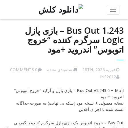
Toggle
navigation
Bus Out 1.243 – بازی پازل
Logic سرگرم‌ کننده “خروج
اتوبوس” اندروید +مود
فوریه 18TH, 2026
دسته‌بندی نشده
0 COMMENTS
INS2012
Bus
Bus Out v1.243.0 + Mod – بازی پازل و آرکید “خروج اتوبوس”
Out
اندروید + مود
1.243
نسخه معمولی + نسخه مود (سکه بی نهایت) به صورت جداگانه
–
تست شده با اجرای آفلاین
بازی
پازل
Bus Out – خروج اتوبوس یک بازی پازل سرگرم کننده با گیم‌پلی
Logic