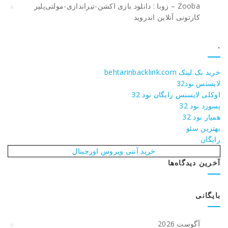
Zooba – زوبا : دانلود بازی اکشن-تیراندازی-مولتی‌پلیر
کارتونی آنلاین اندروید
.
خرید بک لینک behtarinbacklink.com
لایسنس نود32
اوکلی لایسنس رایگان نود 32
پسورد نود 32
همیار نود 32
بهترین سئو
رایگان
خرید آنتی ویروس اورجینال
آخرین دیدگاه‌ها
بایگانی
آگوست 2026