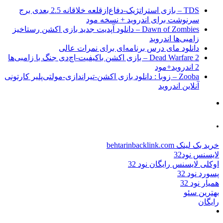
TDS – بازی استراتژیک-دفاع‌از‌قلعه خلاقانه 2.5 بعدی برج
سرنوشت برای اندروید + نسخه مود
Dawn of Zombies – دانلود آپدیت جدید بازی اکشن رستاخیز
زامبی‌ها اندروید
دانلود مای درس برنامه‌ای برای نمرات عالی
Dead Warfare 2 – بازی اکشن باکیفیت-اچ‌دی جنگ با زامبی‌ها
2 اندروید+مود
Zooba – زوبا : دانلود بازی اکشن-تیراندازی-مولتی‌پلیر کارتونی
آنلاین اندروید
.
خرید بک لینک behtarinbacklink.com
لایسنس نود32
اوکلی لایسنس رایگان نود 32
پسورد نود 32
همیار نود 32
بهترین سئو
رایگان