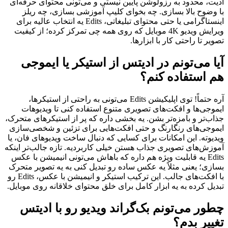
ادیت، محدود به رزولوشن پایین نیستی و می‌تونی محتوای حرفه‌ای
با وضوح بالا بسازی. چه بخوای کلیپ آموزشی بسازی، چه ریلز
اینستاگرامی یا حتی محتوای تبلیغاتی، Edits یه انتخاب عالیه برای
ویرایش ویدیو 4K موبایل که روی همه چی تمرکز کرده؛ از کیفیت
تصویر تا راحتی کار با ابزارها.
آیا می‌تونم در ادیتس از استیکر یا ایموجی
هم استفاده کنم؟
آره حتماً! توی اپلیکیشن Edits می‌تونی به راحتی از استیکرها،
ایموجی‌ها و افکت‌های تصویری متنوع استفاده کنی تا ویدیوهات
جذاب‌تر و بامزه‌تر بشن. یه بخشی داره که پر از استیکرهای متحرک،
ایموجی‌های رنگارنگ و حتی افکت‌هایی برای تزئین و شخصی‌سازی
ویدیوته. این امکانات برای کسایی که دنبال ساخت ویدیوهای فان، یا
آموزش‌های تصویری جذاب هستن خیلی کاربردیه. تازه جالب‌تر اینکه
Edits یه قابلیت ویژه هم داره که باهاش می‌تونی انیمیشن با عکس
بسازی؛ یعنی مثلاً یه عکس ساده رو تبدیل کنی به یه تصویر متحرک
با افکت‌های جالب. این ترکیب استیکر و انیمیشن با عکس، Edits رو
تبدیل کرده به یه ابزار کامل برای خلق محتوای خلاقانه روی موبایل.
چطور می‌تونم بک‌گراند ویدیو رو با ادیتس
تغییر بدم؟