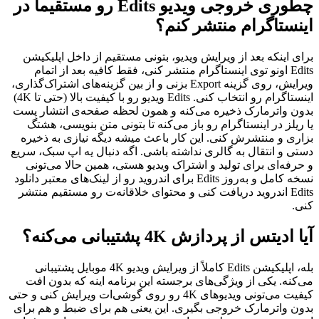
چطوری خروجی ویدیو Edits رو مستقیماً در
اینستاگرام منتشر کنم؟
برای اینکه بعد از ویرایش ویدیو، بتونی مستقیم از داخل اپلیکیشن
Edits اونو توی اینستاگرام منتشر کنی، فقط کافیه بعد از اتمام
ویرایش، روی گزینه Export بزنی و از بین گزینه‌های اشتراک‌گذاری،
اینستاگرام رو انتخاب کنی. Edits ویدیو رو با کیفیت بالا (حتی تا 4K)
بدون واترمارک ذخیره می‌کنه و همون لحظه صفحه‌ی انتشار پست
یا ریلز در اینستاگرام رو باز می‌کنه تا بتونی متن بنویسی، هشتگ
بزاری و منتشرش کنی. این کار باعث میشه دیگه نیازی به ذخیره
دستی و انتقال به گالری نداشته باشی. اگه دنبال یه اپ سبک، سریع
و حرفه‌ای برای تولید و اشتراک ویدیو هستی، همین حالا می‌تونی
نسخه کامل و به‌روز Edits برای اندروید رو از لینک‌های معتبر دانلود
Edits اندروید دریافت کنی و محتوای خلاقانه‌ت رو مستقیم منتشر
کنی.
آیا ادیتس از پردازش 4K پشتیبانی می‌کنه؟
بله، اپلیکیشن Edits کاملاً از ویرایش ویدیو 4K موبایل پشتیبانی
می‌کنه. یکی از ویژگی‌های برجسته این برنامه اینه که بدون افت
کیفیت می‌تونی ویدیوهای 4K رو روی گوشی‌ات ویرایش کنی و حتی
بدون واترمارک خروجی بگیری. این یعنی هم برای ضبط و هم برای