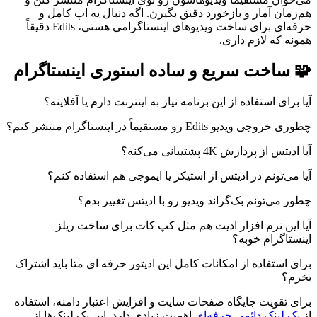
هم‌زمان آمار و بازخورد دقیق بگیرن. اگه دنبال یه اپ کامل و
حرفه‌ای برای ساخت ویدیوهای اینستاگرامی هستی، Edits دقیقاً
همونه که لازم داری.
🧩 ساخت سریع و ساده استوری اینستاگرام
آیا برای استفاده از این برنامه نیاز به اینترنت دارم یا آفلاینه؟
چطوری خروجی ویدیو Edits رو مستقیماً در اینستاگرام منتشر کنم؟
آیا ادیتس از پردازش 4K پشتیبانی می‌کنه؟
آیا می‌تونم در ادیتس از استیکر یا ایموجی هم استفاده کنم؟
چطور می‌تونم بک‌گراند ویدیو رو با ادیتس تغییر بدم؟
آیا این نرم افزار ادیت هم مثل کپ کات برای ساخت ریلز
اینستاگرام خوبه؟
برای استفاده از امکانات کامل این ادیتور حرفه ای متا باید اشتراک
بخرم؟
برای تقویت جایگاه صفحات سایت و افزایش اعتبار دامنه، استفاده
از
بک لینک دائمی حرفه‌ای
اهمیت زیادی دارد. این بک لینک‌ها از