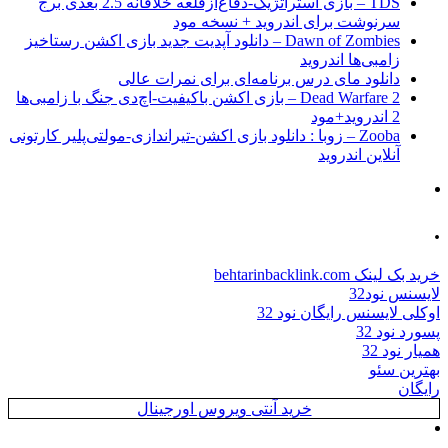
TDS – بازی استراتژیک-دفاع‌از‌قلعه خلاقانه 2.5 بعدی برج
سرنوشت برای اندروید + نسخه مود
Dawn of Zombies – دانلود آپدیت جدید بازی اکشن رستاخیز
زامبی‌ها اندروید
دانلود مای درس برنامه‌ای برای نمرات عالی
Dead Warfare 2 – بازی اکشن باکیفیت-اچ‌دی جنگ با زامبی‌ها
2 اندروید+مود
Zooba – زوبا : دانلود بازی اکشن-تیراندازی-مولتی‌پلیر کارتونی
آنلاین اندروید
.
خرید بک لینک behtarinbacklink.com
لایسنس نود32
اوکلی لایسنس رایگان نود 32
پسورد نود 32
همیار نود 32
بهترین سئو
رایگان
خرید آنتی ویروس اورجینال