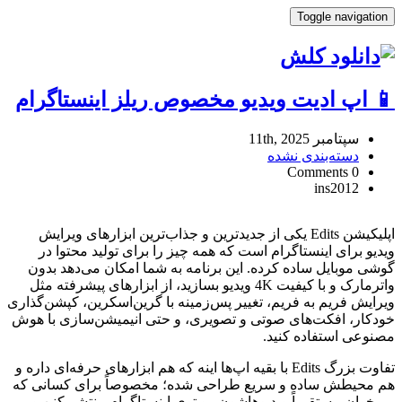
Toggle navigation
📱 اپ ادیت ویدیو مخصوص ریلز اینستاگرام
سپتامبر 11th, 2025
دسته‌بندی نشده
0 Comments
ins2012
📱
اپ
اپلیکیشن Edits یکی از جدیدترین و جذاب‌ترین ابزارهای ویرایش
ادیت
ویدیو برای اینستاگرام است که همه چیز را برای تولید محتوا در
ویدیو
گوشی موبایل ساده کرده. این برنامه به شما امکان می‌دهد بدون
مخصوص
واترمارک و با کیفیت 4K ویدیو بسازید، از ابزارهای پیشرفته مثل
ریلز
ویرایش فریم به فریم، تغییر پس‌زمینه با گرین‌اسکرین، کپشن‌گذاری
اینستاگرام
Reviewed
خودکار، افکت‌های صوتی و تصویری، و حتی انیمیشن‌سازی با هوش
by
مصنوعی استفاده کنید.
Ins2012
on
تفاوت بزرگ Edits با بقیه اپ‌ها اینه که هم ابزارهای حرفه‌ای داره و
Sep
هم محیطش ساده و سریع طراحی شده؛ مخصوصاً برای کسانی که
11
Rating:
می‌خوان مستقیماً ویدیوهاشون رو توی اینستاگرام منتشر کنن و