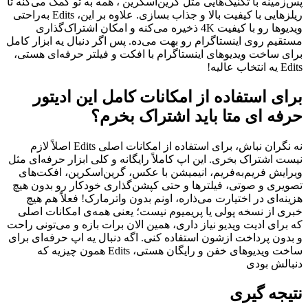
پس‌زمینه با تکنیک‌هایی مثل گرین‌اسکرین ، همه به تو کمک می‌کنه تا
ریلزهایی با کیفیت بالا و جذاب بسازی. علاوه بر این، Edits به‌راحتی
ویدیوها رو با کیفیت 4K ذخیره می‌کنه و امکان اشتراک‌گذاری
مستقیم روی اینستاگرام رو بهت می‌ده. پس اگر دنبال یه ابزار کامل
برای ساخت ویدیوهای اینستاگرام با افکت و فیلتر حرفه‌ای هستی،
Edits یه انتخاب عالیه!
برای استفاده از امکانات کامل این ادیتور
حرفه ای متا باید اشتراک بخرم؟
نه نگران نباش، برای استفاده از امکانات اصلی Edits اصلاً لازم
نیست اشتراک بخری. این اپ کاملاً رایگانه و کلی ابزار حرفه‌ای مثل
ویرایش فریم‌به‌فریم، انیمیشن با عکس، گرین‌اسکرین، افکت‌های
تصویری و صوتی، فیلترها و حتی کپشن‌گذاری خودکار رو بدون هیچ
هزینه‌ای در اختیارت می‌ذاره، اونم بدون واترمارک! فعلاً هم هیچ
خبری از نسخه پولی یا پریمیوم نیست؛ یعنی همه‌ی امکانات اصلی
که برای ادیت ویدیو نیاز داری، همین الان برات بازه و می‌تونی راحت
و بدون پرداخت ازشون استفاده کنی. اگه دنبال یه اپ حرفه‌ای برای
ساخت ویدیوهای خفن و رایگان هستی، Edits همون چیزیه که
دنبالش بودی
نتیجه گیری