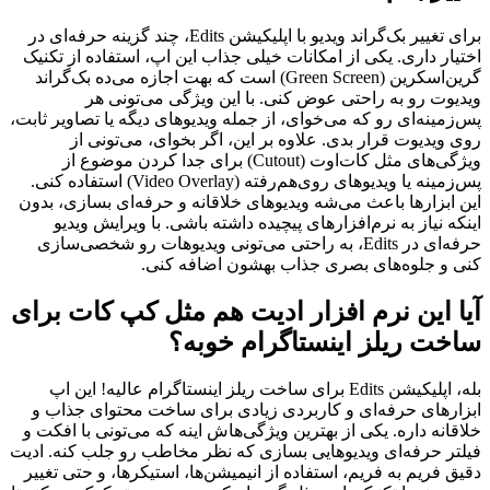
برای تغییر بک‌گراند ویدیو با اپلیکیشن Edits، چند گزینه حرفه‌ای در
اختیار داری. یکی از امکانات خیلی جذاب این اپ، استفاده از تکنیک
گرین‌اسکرین (Green Screen) است که بهت اجازه می‌ده بک‌گراند
ویدیوت رو به راحتی عوض کنی. با این ویژگی می‌تونی هر
پس‌زمینه‌ای رو که می‌خوای، از جمله ویدیوهای دیگه یا تصاویر ثابت،
روی ویدیوت قرار بدی. علاوه بر این، اگر بخوای، می‌تونی از
ویژگی‌های مثل کات‌اوت (Cutout) برای جدا کردن موضوع از
پس‌زمینه یا ویدیوهای روی‌هم‌رفته (Video Overlay) استفاده کنی.
این ابزارها باعث می‌شه ویدیوهای خلاقانه و حرفه‌ای بسازی، بدون
اینکه نیاز به نرم‌افزارهای پیچیده داشته باشی. با ویرایش ویدیو
حرفه‌ای در Edits، به راحتی می‌تونی ویدیوهات رو شخصی‌سازی
کنی و جلوه‌های بصری جذاب بهشون اضافه کنی.
آیا این نرم افزار ادیت هم مثل کپ کات برای
ساخت ریلز اینستاگرام خوبه؟
بله، اپلیکیشن Edits برای ساخت ریلز اینستاگرام عالیه! این اپ
ابزارهای حرفه‌ای و کاربردی زیادی برای ساخت محتوای جذاب و
خلاقانه داره. یکی از بهترین ویژگی‌هاش اینه که می‌تونی با افکت و
فیلتر حرفه‌ای ویدیوهایی بسازی که نظر مخاطب رو جلب کنه. ادیت
دقیق فریم به فریم، استفاده از انیمیشن‌ها، استیکرها، و حتی تغییر