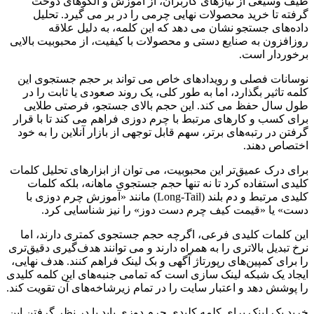
طیف وسیعی از نیازهای کاربران، از آموزش و الگوهای دوخت
گرفته تا خرید محصولات نهایی چرمی را در بر می گیرد. تحلیل
داده‌های جستجو نشان می دهد که این کلمه، به دلیل علاقه
روزافزون به صنایع دستی و محصولات با کیفیت، از محبوبیت بالایی
برخوردار است.
نوسانات فصلی و رویدادهای خاص می تواند بر حجم جستجوی این
کلمه تاثیر بگذارد، اما به طور کلی، یک روند صعودی یا ثابت را در
طول سال حفظ می کند. این حجم بالای جستجو، فرصتی طلایی
برای کسب و کارهای مرتبط با چرم دوزی فراهم می کند تا با قرار
گرفتن در رتبه‌های برتر، سهم قابل توجهی از بازار آنلاین را به خود
اختصاص دهند.
برای درک عمیق‌تر این محبوبیت، می توان از ابزارهای تحلیل کلمات
کلیدی استفاده کرد تا نه تنها حجم جستجوی ماهانه، بلکه کلمات
کلیدی مرتبط و دم بلند (Long-Tail) مانند «آموزش چرم دوزی با
دست» یا «قیمت کیف چرم دست دوز» را نیز شناسایی کرد.
این کلمات کلیدی فرعی، اگرچه حجم جستجوی کمتری دارند، اما
نرخ تبدیل بالاتری را به همراه دارند و می توانند هدف‌گیری دقیق‌تری
را برای کمپین‌های رپورتاژ آگهی و بک لینک فراهم کنند. هدف نهایی،
ایجاد یک شبکه لینک سازی است که تمامی جنبه‌های این کلمه کلیدی
را پوشش دهد و اعتبار سایت را در تمام زیرشاخه‌های آن تقویت کند.
خرید بک لینک برای کلمه کلیدی چرم دوزی باید با در نظر گرفتن این