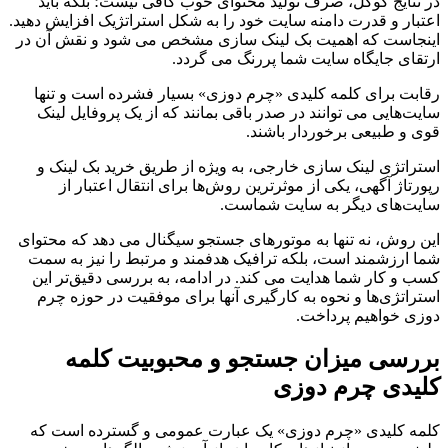
در نتایج گوگل، صرف تولید محتوای خوب کافی نیست؛ بلکه باید
by
اعتبار و قدرت دامنه سایت خود را به شکل استراتژیک افزایش دهید.
Ins2012
اینجاست که اهمیت بک لینک سازی مشخص می شود و نقش آن در
on
Nov
ارتقای جایگاه سایت شما پررنگ می گردد.
10
Rating:
رقابت برای کلمه کلیدی «چرم دوزی» بسیار فشرده است و تنها
سایت‌هایی می توانند در صدر باقی بمانند که از یک پروفایل لینک
قوی و طبیعی برخوردار باشند.
استراتژی لینک سازی خارجی، به ویژه از طریق خرید بک لینک و
رپورتاژ آگهی، یکی از موثرترین روش‌ها برای انتقال اعتبار از
سایت‌های دیگر به سایت شماست.
این روش، نه تنها به موتورهای جستجو سیگنال می دهد که محتوای
شما ارزشمند است، بلکه ترافیک هدفمند و مرتبط را نیز به سمت
کسب و کار شما هدایت می کند. در ادامه، به بررسی دقیق‌تر این
استراتژی‌ها و نحوه به کارگیری آنها برای موفقیت در حوزه چرم
دوزی خواهیم پرداخت.
بررسی میزان جستجو و محبوبیت کلمه
کلیدی چرم دوزی
کلمه کلیدی «چرم دوزی» یک عبارت عمومی و گسترده است که