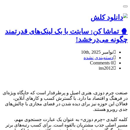
Toggle
navigation
🍿 تماشا کن: سایتت با بک لینک‌های قدرتمند
چگونه می‌درخشد!
نوامبر 10th, 2025
دسته‌بندی نشده
0 Comments
ins2012
🍿
تماشا
کن:
صنعت چرم دوزی، هنری اصیل و پرطرفدار است که جایگاه ویژه‌ای
سایتت
در فرهنگ و اقتصاد ما دارد. با گسترش کسب و کارهای آنلاین،
با
فعالان این حوزه نیز برای دیده شدن در فضای مجازی با چالش‌های
بک
جدی روبرو هستند.
لینک‌های
قدرتمند
کلمه کلیدی «چرم دوزی» به عنوان یک عبارت جستجوی مهم،
چگونه
مسیر اصلی جذب مشتریان بالقوه است. برای کسب رتبه‌های برتر
می‌درخشد!
Reviewed