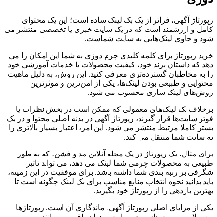
رپورتاژ آگهی، فراتر از یک بک لینک ساده است؛ این یک محتوای
کامل و ارزشمند است که در یک سایت خبری یا تخصصی منتشر می
شود و حاوی لینک‌هایی به سایت شماست.
خرید رپورتاژ برای کلمه کلیدی چرم دوزی به شما این امکان را می
دهد که داستان برند خود، کیفیت محصولات یا خدمات آموزشی خود
را به مخاطبان گسترده‌تری معرفی کنید. این روش، به دلیل ماهیت
محتوایی و طبیعی بودن لینک‌ها، یکی از امن‌ترین و موثرترین
روش‌های لینک سازی محسوب می شود.
برخلاف بک لینک‌های معمولی که ممکن است در بخش نظرات یا
فوتر سایت‌ها قرار گیرند، رپورتاژ آگهی در بدنه اصلی محتوا و در یک
بستر کاملا مرتبط منتشر می شود. این امر، اعتبار بسیار بالاتری را
به سایت شما منتقل می کند.
برای مثال، یک رپورتاژ در یک مجله آنلاین مد و فشن، که به طور
طبیعی به محصولات چرمی شما لینک می دهد، می تواند تاثیر
شگرفی بر رتبه بندی شما داشته باشد. برای موفقیت در این زمینه،
باید بدانید نحوه انتخاب منابع مناسب برای بک لینک چگونه است تا
بهترین بازدهی را از رپورتاژ خود بگیرید.
یکی از مزایای اصلی رپورتاژ آگهی، ماندگاری آن است. رپورتاژها
معمولا به صورت دائمی در سایت میزبان باقی می مانند و به مرور