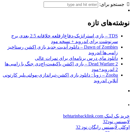
جستجو برای:
نوشته‌های تازه
TDS – بازی استراتژیک-دفاع‌از‌قلعه خلاقانه 2.5 بعدی برج
سرنوشت برای اندروید + نسخه مود
Dawn of Zombies – دانلود آپدیت جدید بازی اکشن رستاخیز
زامبی‌ها اندروید
دانلود مای درس برنامه‌ای برای نمرات عالی
Dead Warfare 2 – بازی اکشن باکیفیت-اچ‌دی جنگ با زامبی‌ها
2 اندروید+مود
Zooba – زوبا : دانلود بازی اکشن-تیراندازی-مولتی‌پلیر کارتونی
آنلاین اندروید
.
خرید بک لینک behtarinbacklink.com
لایسنس نود32
اوکلی لایسنس رایگان نود 32