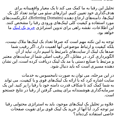
تحلیل این رقبا به ما کمک می کند تا یک معیار واقع‌بینانه برای
هدف‌گذاری خود تعیین کنیم. ابزارهای سئو می توانند تعداد کل بک
لینک‌ها، دامنه‌های ارجاع دهنده (Referring Domains)، انکرتکست‌های
مورد استفاده و کیفیت کلی لینک‌های ورودی رقبا را مشخص کنند.
این اطلاعات، نقشه راهی برای تدوین استراتژی
خرید بک لینک
ما
خواهد بود.
توجه به این نکته مهم است که صرفا تعداد بک لینک‌ها ملاک نیست،
بلکه کیفیت و ارتباط موضوعی آنها اهمیت دارد. اگر رقیب شما
صدها بک لینک از سایت‌های نامرتبط یا اسپم دارد، نباید از آن
الگوبرداری کرد. در مقابل، اگر رقیب اصلی شما از سایت‌های معتبر
و مرتبط با صنایع دستی یا مد بک لینک دریافت کرده است، این نشان
دهنده مسیری است که باید دنبال شود.
در این مرحله، می توان به صورت نامحسوس به خدمات
سایت اشاره کرد که با ارائه بک لینک‌های قوی و با کیفیت، می تواند
به شما کمک کند تا شکاف قدرت دامنه خود با رقبا را پر کنید. این یک
سرمایه‌گذاری هوشمندانه برای پیشی گرفتن از رقبا در نتایج جستجو
است.
علاوه بر تحلیل بک لینک‌های موجود، باید به استراتژی محتوایی رقبا
نیز توجه کرد. آیا آنها از خرید بک لینک قوی برای تقویت صفحات
خاصی استفاده کرده‌اند؟