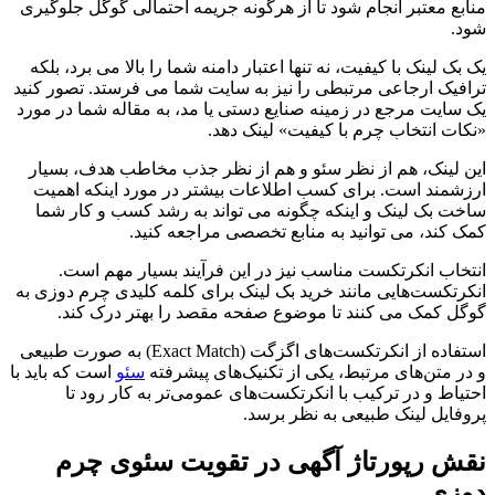
منابع معتبر انجام شود تا از هرگونه جریمه احتمالی گوگل جلوگیری
شود.
یک بک لینک با کیفیت، نه تنها اعتبار دامنه شما را بالا می برد، بلکه
ترافیک ارجاعی مرتبطی را نیز به سایت شما می فرستد. تصور کنید
یک سایت مرجع در زمینه صنایع دستی یا مد، به مقاله شما در مورد
«نکات انتخاب چرم با کیفیت» لینک دهد.
این لینک، هم از نظر سئو و هم از نظر جذب مخاطب هدف، بسیار
ارزشمند است. برای کسب اطلاعات بیشتر در مورد اینکه اهمیت
ساخت بک لینک و اینکه چگونه می تواند به رشد کسب و کار شما
کمک کند، می توانید به منابع تخصصی مراجعه کنید.
انتخاب انکرتکست مناسب نیز در این فرآیند بسیار مهم است.
انکرتکست‌هایی مانند خرید بک لینک برای کلمه کلیدی چرم دوزی به
گوگل کمک می کنند تا موضوع صفحه مقصد را بهتر درک کند.
استفاده از انکرتکست‌های اگزگت (Exact Match) به صورت طبیعی
و در متن‌های مرتبط، یکی از تکنیک‌های پیشرفته
سئو
است که باید با
احتیاط و در ترکیب با انکرتکست‌های عمومی‌تر به کار رود تا
پروفایل لینک طبیعی به نظر برسد.
نقش رپورتاژ آگهی در تقویت سئوی چرم
دوزی