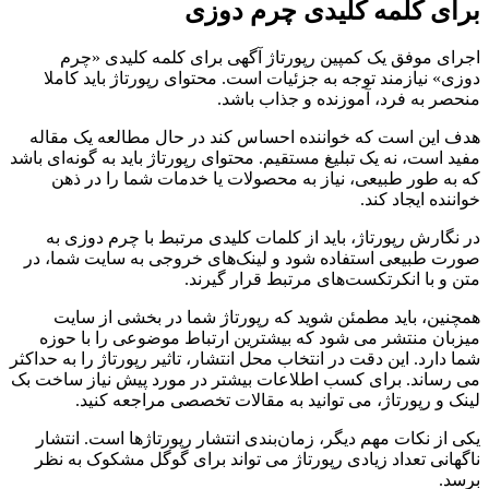
برای کلمه کلیدی چرم دوزی
اجرای موفق یک کمپین رپورتاژ آگهی برای کلمه کلیدی «چرم
دوزی» نیازمند توجه به جزئیات است. محتوای رپورتاژ باید کاملا
منحصر به فرد، آموزنده و جذاب باشد.
هدف این است که خواننده احساس کند در حال مطالعه یک مقاله
مفید است، نه یک تبلیغ مستقیم. محتوای رپورتاژ باید به گونه‌ای باشد
که به طور طبیعی، نیاز به محصولات یا خدمات شما را در ذهن
خواننده ایجاد کند.
در نگارش رپورتاژ، باید از کلمات کلیدی مرتبط با چرم دوزی به
صورت طبیعی استفاده شود و لینک‌های خروجی به سایت شما، در
متن و با انکرتکست‌های مرتبط قرار گیرند.
همچنین، باید مطمئن شوید که رپورتاژ شما در بخشی از سایت
میزبان منتشر می شود که بیشترین ارتباط موضوعی را با حوزه
شما دارد. این دقت در انتخاب محل انتشار، تاثیر رپورتاژ را به حداکثر
می رساند. برای کسب اطلاعات بیشتر در مورد پیش نیاز ساخت بک
لینک و رپورتاژ، می توانید به مقالات تخصصی مراجعه کنید.
یکی از نکات مهم دیگر، زمان‌بندی انتشار رپورتاژها است. انتشار
ناگهانی تعداد زیادی رپورتاژ می تواند برای گوگل مشکوک به نظر
برسد.