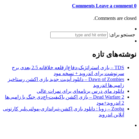
Leave a comment
0 Comments
Comments are closed.
جستجو برای:
نوشته‌های تازه
TDS – بازی استراتژیک-دفاع‌از‌قلعه خلاقانه 2.5 بعدی برج
سرنوشت برای اندروید + نسخه مود
Dawn of Zombies – دانلود آپدیت جدید بازی اکشن رستاخیز
زامبی‌ها اندروید
دانلود مای درس برنامه‌ای برای نمرات عالی
Dead Warfare 2 – بازی اکشن باکیفیت-اچ‌دی جنگ با زامبی‌ها
2 اندروید+مود
Zooba – زوبا : دانلود بازی اکشن-تیراندازی-مولتی‌پلیر کارتونی
آنلاین اندروید
.