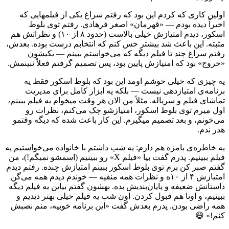
اولین کاری که کردم این بود که رفتم سراغ یکی از فیلمهایی که
اخیراً دیده بودم — «قهرمان» اصغر فرهادی. رفتم توی بلوط
اسکور، دیدم امتیازش خیلی بالاست (حدود ۸ از ۱۰) و نظراتش هم
مثبته. این باعث شد بیشتر حس کنم که انتخابم درست بوده. بعدش،
رفتم سراغ چند تا فیلم دیگه که می‌خواستم ببینم — یکیشون
«خروج» بود که امتیازش پایین بود، پس تصمیم گرفتم فعلاً نبینمش.
یه چیزی که خیلی خوشم اومد این بود که بلوط اسکور فقط یه
برنامه‌ی امتیازدهی نیست — بلکه یه ابزار کامل برای مدیریت
تماشای فیلم و سریاله. مثلاً من الان هر وقت میخوام یه فیلم ببینم،
اول میرم توی بلوط اسکور، امتیازشو چک می‌کنم، نظرات رو
می‌خونم، و بعد تصمیم میگیرم. این کار باعث شده که دیگه وقتمو
هدر ندم.
یه خاطره‌ی بامزه هم دارم: یه شب داشتم با خانواده می‌خواستیم یه
فیلم ببینیم. پدرم گفت بیا «فیلم X» رو ببینیم (اسمشو نمیگم!)، من
گفتم صبر کن برم توی بلوط اسکور ببینم امتیازش چنده. رفتم دیدم
امتیازش ۴ از ۱۰ه و نظرات همه منفیه — خوندم دیدم همه می‌گن
داستانش ضعیفه و پایان‌بندیش بده. بهشون گفتم بیاین یه فیلم دیگه
ببینیم، و اونا هم قبول کردن. اون شب یه فیلم خیلی بهتر دیدیم و
همه راضی بودن. پدرم بعدش گفت «این برنامه خوبیه، منم نصبش
کنم!» 😄