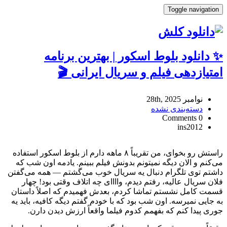
Toggle navigation
✨ دانلود بلوط اسکور | بهترین برنامه
امتیازدهی فیلم و سریال ایرانی 🎬
نوامبر 28th, 2025
دسته‌بندی نشده
0 Comments
ins2012
✨
دانلود
راستش رو بخوای، من تقریباً ۸ ماهه دارم از بلوط اسکور استفاده
بلوط
می‌کنم و الان دیگه نمیتونم بدونش فیلم ببینم. یادمه اون شب که
اسکور
داشتم توی تلگرام دنبال یه سریال خوب می‌گشتم — همه می‌گفتن
|
فلان سریال عالیه، رفتم دیدم، واااای چه اتلاف وقتی بود! چهار
بهترین
قسمت کامل نشستم تماشا کردم، بعدش فهمیدم که اصلاً داستان
برنامه
به جایی نمیرسه. اون شب بود که با خودم گفتم دیگه کافیه، باید یه
امتیازدهی
جوری پیدا کنم که بفهمم کدوم فیلما واقعاً ارزش دیدن دارن.
فیلم