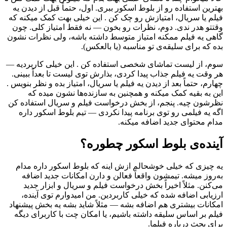
بهترین استفاده رو از بلوط اسکور ببری. اول، حتماً قبل از دیدن یه
فیلم یا سریال، امتیازش رو چک کن . این خیلی بهت کمک میکنه که
وقتتو هدر ندی. دوم، نظرات رو بخون — نه فقط امتیاز کلی. چون
گاهی یه فیلم ممکنه امتیاز متوسط داشته باشه، ولی نظرات نشون
بده که برای سلیقه‌ی تو مناسبه (یا بالعکس).
سوم، از لیست تماشای شخصی استفاده کن . این خیلی کاربردیه —
هر وقت یه فیلم جذاب پیدا کردی، بذارش توی لیست تا بعداً ببینی.
چهارم، حتماً بعد از دیدن یه فیلم یا سریال، امتیاز بده و نظر بنویس .
این به بقیه کمک میکنه و همچنین به سازنده‌ها نشون میده که
نظرشون چیه. پنجم، از بخش درخواست فیلم و سریال استفاده کن
اگه یه فیلمی رو توی برنامه پیدا نکردی — تیم بلوط اسکور داره
مدام محتوای جدید اضافه میکنه.
آینده‌ی بلوط اسکور چطوره؟
یه چیزی که خیلی خوشحالم ازش اینه که بلوط اسکور داره مدام
به‌روز میشه. تیمشون واقعاً فعالن و دارن امکانات جدید اضافه
می‌کنن. مثلاً اخیراً بخش درخواست فیلم و سریال و ابزار جدید
ارزیابی اضافه شده که خیلی کاربردین. من امیدوارم توی آینده،
امکانات بیشتری هم اضافه بشه — مثلاً شاید بشه یه بخش پیشنهاد
فیلم بر اساس سلیقه داشته باشیم، یا امکان چت با کاربرای دیگه
برای بحث درباره فیلما.