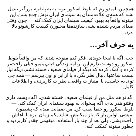
همچنین، امیدوارم که بلوط اسکور بتونه به یه پلتفرم بزرگتر تبدیل
بشه که همه‌ی علاقه‌مندان به سینمای ایران توش جمع بشن. این
میتونه واقعاً به بهبود کیفیت سینمای ایران کمک کنه — چون وقتی
صدای مردم شنیده بشه، سازنده‌ها مجبورن کیفیت کارشونو بالا
ببرن.
یه حرف آخر…
خب، اگه تا اینجا خوندی، فکر کنم متوجه شدی که من واقعاً بلوط
اسکور رو دوست دارم.این برنامه زندگی فیلم‌بینیمو خیلی راحت‌تر
کرده و کمک کرده که دیگه از فیلمای ضعیف خسته نشم. دیگه نیاز
نیست ساعتها دنبال نظر بگردم یا از این و اون بپرسم — همه چی
توی یه جاست، با امتیازات واقعی، نظرات کاربردی، و اطلاعات
کامل.
اگه تو هم مثل من از فیلمای ضعیف خسته شدی، اگه دوست داری
وقتتو هدر ندی، اگه میخوای به بهبود سینمای ایران کمک کنی —
بلوط اسکور رو حتماً نصب کن. من ضمانت میدم که پشیمون
نمیشی. اولین بار که باز میکنیش، شاید یکم زمان ببره تا باهاش
راحت بشی، ولی بعد از چند بار استفاده، میفهمی چقدر کاربردیه و
چطور میتونه کمکت کنه.