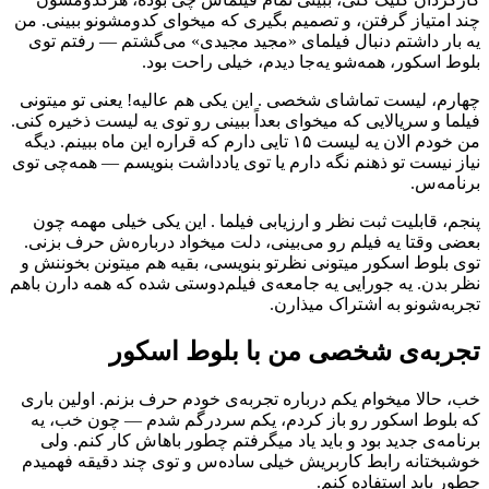
چند امتیاز گرفتن، و تصمیم بگیری که میخوای کدومشونو ببینی. من
یه بار داشتم دنبال فیلمای «مجید مجیدی» می‌گشتم — رفتم توی
بلوط اسکور، همه‌شو یه‌جا دیدم، خیلی راحت بود.
چهارم، لیست تماشای شخصی . این یکی هم عالیه! یعنی تو میتونی
فیلما و سریالایی که میخوای بعداً ببینی رو توی یه لیست ذخیره کنی.
من خودم الان یه لیست ۱۵ تایی دارم که قراره این ماه ببینم. دیگه
نیاز نیست تو ذهنم نگه دارم یا توی یادداشت بنویسم — همه‌چی توی
برنامه‌س.
پنجم، قابلیت ثبت نظر و ارزیابی فیلما . این یکی خیلی مهمه چون
بعضی وقتا یه فیلم رو می‌بینی، دلت میخواد درباره‌ش حرف بزنی.
توی بلوط اسکور میتونی نظرتو بنویسی، بقیه هم میتونن بخوننش و
نظر بدن. یه جورایی یه جامعه‌ی فیلم‌دوستی شده که همه دارن باهم
تجربه‌شونو به اشتراک میذارن.
تجربه‌ی شخصی من با بلوط اسکور
خب، حالا میخوام یکم درباره تجربه‌ی خودم حرف بزنم. اولین باری
که بلوط اسکور رو باز کردم، یکم سردرگم شدم — چون خب، یه
برنامه‌ی جدید بود و باید یاد میگرفتم چطور باهاش کار کنم. ولی
خوشبختانه رابط کاربریش خیلی ساده‌س و توی چند دقیقه فهمیدم
چطور باید استفاده کنم.