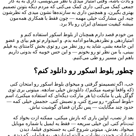
و یادت باشه، وقتی امتیاز میدی یا نظر می‌نویسی، داری به یه کار
جمعی کمک می‌کنی. داری کمک می‌کنی که مردم دیگه بتونن تصمیم
بهتری بگیرن، و همچنین داری به سازنده‌ها نشون میدی که نظرشون
چیه. این مشارکت خیلی مهمه — چون فقط با همکاری همه‌مون
میشه کیفیت سینمای ایران رو بالا برد.
من خودم قصد دارم همچنان از بلوط اسکور استفاده کنم و
امتیازدهی و نظردهی‌هامو ادامه بدم. و امیدوارم تو هم بیای و عضو
این جامعه بشی. شاید یه روز نظر من رو توی بخش کامنتای یه فیلم
ببینی، یا من نظر تو رو بخونم — و این حس خوبیه که بدونی داریم
باهم این مسیر رو طی می‌کنیم.
چطور بلوط اسکور رو دانلود کنم؟
خب، اگه تصمیمتو گرفتی و میخوای بلوط اسکور رو امتحان کنی
(که واقعاً توصیه میکنم!)، دانلودش خیلی سادهه. میتونی بری توی
گوگل پلی یا مایکت (یا هر مارکت دیگه‌ای که استفاده میکنی)، اسم
«بلوط اسکور» رو سرچ کنی، و نصبش کنی. حجمش خیلی کمه —
حدود چند مگابایت — پس نگران فضای گوشیت نباش.
بعد از نصب، اولین باری که بازش میکنی، ممکنه ازت بخواد که
ثبت‌نام کنی. این خیلی سریعه — فقط یه ایمیل یا شماره موبایل
میخواد. بعدش، میتونی شروع کنی به جستجوی فیلما، دیدن
امتیازات، خوندن نظرات، و البته امتیازدهی به فیلمایی که دیدی. و