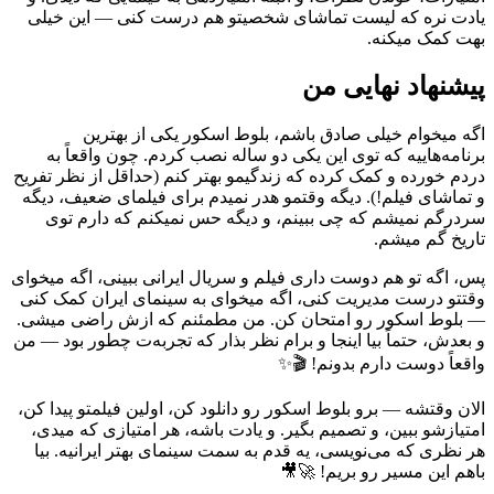
یادت نره که لیست تماشای شخصیتو هم درست کنی — این خیلی
بهت کمک میکنه.
پیشنهاد نهایی من
اگه میخوام خیلی صادق باشم، بلوط اسکور یکی از بهترین
برنامه‌هاییه که توی این یکی دو ساله نصب کردم. چون واقعاً به
دردم خورده و کمک کرده که زندگیمو بهتر کنم (حداقل از نظر تفریح
و تماشای فیلم!). دیگه وقتمو هدر نمیدم برای فیلمای ضعیف، دیگه
سردرگم نمیشم که چی ببینم، و دیگه حس نمیکنم که دارم توی
تاریخ گم میشم.
پس، اگه تو هم دوست داری فیلم و سریال ایرانی ببینی، اگه میخوای
وقتتو درست مدیریت کنی، اگه میخوای به سینمای ایران کمک کنی
— بلوط اسکور رو امتحان کن. من مطمئنم که ازش راضی میشی.
و بعدش، حتماً بیا اینجا و برام نظر بذار که تجربه‌ت چطور بود — من
واقعاً دوست دارم بدونم! 🎬✨
الان وقتشه — برو بلوط اسکور رو دانلود کن، اولین فیلمتو پیدا کن،
امتیازشو ببین، و تصمیم بگیر. و یادت باشه، هر امتیازی که میدی،
هر نظری که می‌نویسی، یه قدم به سمت سینمای بهتر ایرانیه. بیا
باهم این مسیر رو بریم! 🚀🎥