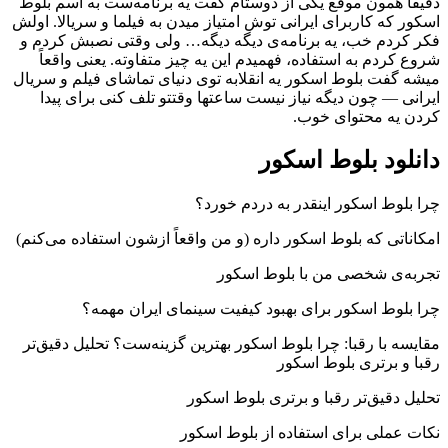
و
دقیقاً همون موقع یکی از دوستام گفت یه برنامه‌ست به اسم بلوط
سریال
اسکور که کاربرای ایرانی توش امتیاز میدن به فیلما و سریالا. اولش
ایرانی
فکر کردم خب، یه برنامه‌ی دیگه دیگه… ولی وقتی نصبش کردم و
شروع کردم به استفاده، فهمیدم این یه چیز متفاوته. یعنی واقعاً
🎬
میشه گفت بلوط اسکور یه انقلابه توی دنیای تماشای فیلم و سریال
Reviewed
ایرانی — چون دیگه نیاز نیست ساعتها وقتتو تلف کنی برای پیدا
by
کردن یه محتوای خوب.
Ins2012
on
دانلود بلوط اسکور
Nov
28
Rating:
چرا بلوط اسکور اینقدر به دردم خورد؟
امکاناتی که بلوط اسکور داره (و من واقعاً ازشون استفاده می‌کنم)
تجربه‌ی شخصی من با بلوط اسکور
چرا بلوط اسکور برای بهبود کیفیت سینمای ایران مهمه؟
مقایسه با رقبا: چرا بلوط اسکور بهترین گزینه‌ست؟ تحلیل دقیق‌تر
رقبا و برتری بلوط اسکور
تحلیل دقیق‌تر رقبا و برتری بلوط اسکور
نکات عملی برای استفاده از بلوط اسکور