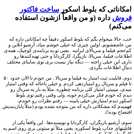
امکاناتی که بلوط اسکور
ساخت فاکتور
فروش
داره (و من واقعاً ازشون استفاده
می‌کنم)
خب، حالا میخوام بگم که بلوط اسکور دقیقاً چه امکاناتی داره که
من عاشقشونم. اولین چیزی که خیلی خوشم میاد، آرشیو آنلاین و
کم‌حجم فیلما و سریالای ایرانیه . یعنی تو یه برنامه‌ی کوچیک، همه‌ی
اطلاعات فیلما، سریالا، بازیگرا، کارگردانا و حتی تهیه‌کنندها رو
داری. این خیلی راحته — دیگه نیاز نیست بری توی سایتای مختلف
دنبالِ اطلاعات بگردی.
دوم، قابلیت ثبت امتیاز به فیلما و سریالا . من خودم تا الان حدود ۵۰
تا فیلم و سریال رو امتیازدهی کردم. و خیلی باحاله که وقتی امتیاز
میدی، میبینی امتیاز کلی برنامه چطوره. مثلاً یه بار یه سریال رو
دیدم که خودم فکر می‌کردم خوبه، ولی وقتی رفتم توی بلوط
اسکور دیدم امتیازش خیلی پایینه — رفتم نظرات رو خوندم،
فهمیدم که مشکلاتی داره که من متوجه نشده بودم (مثلاً پایان‌بندیش
افتضاح بوده!).
سوم، آرشیو بازیگران، کارگردانا و نویسنده‌ها . این واقعاً یکی از
قابلیتهای جذابِ بلوط اسکوره. یعنی مثلاً تو میتونی بری روی اسم یه
کارگردان کلیک کنی، ببینی تمام فیلماش چی بوده، هرکدومشون