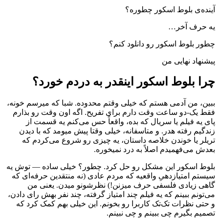
آینده‌ی بلوط اسکور چطوره؟
یه حرف آخر…
چطور بلوط اسکور رو دانلود کنم؟
پیشنهاد نهایی من
چرا بلوط اسکور اینقدر به دردم خورد؟
ببین، من آدمی هستم که خیلی وقتم محدوده. شبا که میرسم خونه،
فقط یک-دو ساعت وقت دارم برای تفریح. اگه اون وقت رو بذارم
پای یه فیلم یا سریال که بده، واقعاً حس می‌کنم یه قسمت از
زندگیم رفته هدر. و متاسفانه، خیلی وقتا پیش میومد که با دیدن
تریلر یا خوندن خلاصه داستان، یه چیزی رو شروع می‌کردم که
بعدش می‌فهمیدم اصلاً به درد نمیخوره.
بلوط اسکور این مشکل رو حل کرد. چطور؟ خیلی ساده — توش یه
سیستم امتیازدهیِ واقعیه که مردم عادی (نه منتقدین حرفه‌ای که
گاهی زیادی فلسفی حرف میزنن!) نظرشونو میدن. یعنی من
می‌تونم ببینم که یه فیلم چند امتیاز گرفته، چند نفر بهش رای دادن،
و حتی نظرات تک‌تک کاربرا رو بخونم. این خیلی بهم کمک کرد که
تصمیم بگیرم چی ببینم و چی نبینم.