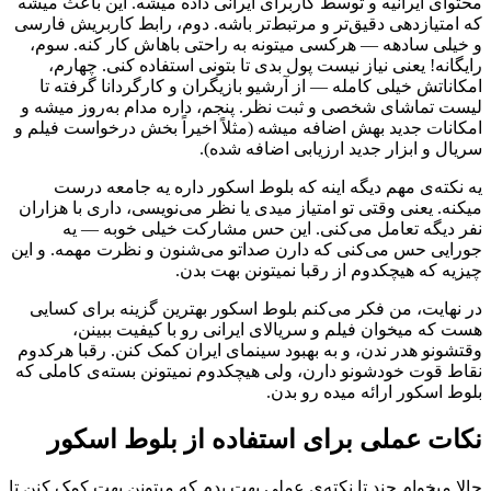
محتوای ایرانیه و توسط کاربرای ایرانی داده میشه. این باعث میشه
که امتیازدهی دقیق‌تر و مرتبط‌تر باشه. دوم، رابط کاربریش فارسی
و خیلی سادهه — هرکسی میتونه به راحتی باهاش کار کنه. سوم،
رایگانه! یعنی نیاز نیست پول بدی تا بتونی استفاده کنی. چهارم،
امکاناتش خیلی کامله — از آرشیو بازیگران و کارگردانا گرفته تا
لیست تماشای شخصی و ثبت نظر. پنجم، داره مدام به‌روز میشه و
امکانات جدید بهش اضافه میشه (مثلاً اخیراً بخش درخواست فیلم و
سریال و ابزار جدید ارزیابی اضافه شده).
یه نکته‌ی مهم دیگه اینه که بلوط اسکور داره یه جامعه درست
میکنه. یعنی وقتی تو امتیاز میدی یا نظر می‌نویسی، داری با هزاران
نفر دیگه تعامل می‌کنی. این حس مشارکت خیلی خوبه — یه
جورایی حس می‌کنی که دارن صداتو می‌شنون و نظرت مهمه. و این
چیزیه که هیچکدوم از رقبا نمیتونن بهت بدن.
در نهایت، من فکر می‌کنم بلوط اسکور بهترین گزینه برای کسایی
هست که میخوان فیلم و سریالای ایرانی رو با کیفیت ببینن،
وقتشونو هدر ندن، و به بهبود سینمای ایران کمک کنن. رقبا هرکدوم
نقاط قوت خودشونو دارن، ولی هیچکدوم نمیتونن بسته‌ی کاملی که
بلوط اسکور ارائه میده رو بدن.
نکات عملی برای استفاده از بلوط اسکور
حالا میخوام چند تا نکته‌ی عملی بهت بدم که میتونن بهت کمک کنن تا