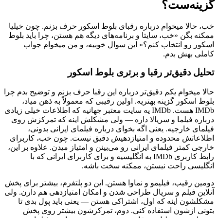
گزینه‌ست؟
خب، حالا میخوام درباره رقبای بلوط اسکور حرف بزنم. چون خیلیا
ممکنه بگن «خب، سایتا و برنامه‌های دیگه هم هستن، چرا باید بلوط
اسکور رو انتخاب کنم؟» این سوال خوبیه، و من میخوام جواب
کاملی بهش بدم.
تحلیل دقیق‌تر رقبا و برتری بلوط اسکور
حالا میخوام یکم دقیق‌تر درباره این رقبا حرف بزنم و توضیح بدم چرا
بلوط اسکور گزینه بهتریه. اولین رقیبی که معمولاً به ذهن میاد،
IMDb هست. IMDb یه سایت معتبر جهانیه که اطلاعات خیلی زیادی
درباره فیلما و سریالا داره — ولی مشکلش اینه که تمرکزش روی
فیلمای خارجیه. یعنی اگه بخوای درباره فیلمای ایرانی بدونی،
اطلاعاتش محدوده و امتیازدهیش دقیق نیست. چون خب، کاربرای
خارجی کمتر فیلمای ایرانی رو می‌بینن و امتیاز میدن. علاوه بر این،
رابط کاربری IMDb به انگلیسیه و برای کاربرای ایرانی که با
انگلیسی راحت نیستن، ممکنه سخت باشه.
دومین رقیب، فیلیمو و نماوا هستن. این دو پلتفرم، بیشتر برای پخش
آنلاین فیلم و سریال طراحی شدن و امکان امتیازدهی هم دارن. ولی
مشکلشون اینه که اول، اشتراکی هستن — یعنی باید پول بدی تا
بتونی ازشون استفاده کنی. دوم، تمرکزشون بیشتر روی پخش