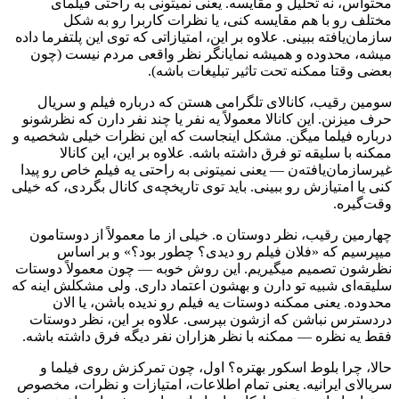
محتواس، نه تحلیل و مقایسه. یعنی نمیتونی به راحتی فیلمای
مختلف رو با هم مقایسه کنی، یا نظرات کاربرا رو به شکل
سازمان‌یافته ببینی. علاوه بر این، امتیازاتی که توی این پلتفرما داده
میشه، محدوده و همیشه نمایانگر نظر واقعی مردم نیست (چون
بعضی وقتا ممکنه تحت تاثیر تبلیغات باشه).
سومین رقیب، کانالای تلگرامی هستن که درباره فیلم و سریال
حرف میزنن. این کانالا معمولاً یه نفر یا چند نفر دارن که نظرشونو
درباره فیلما میگن. مشکل اینجاست که این نظرات خیلی شخصیه و
ممکنه با سلیقه تو فرق داشته باشه. علاوه بر این، این کانالا
غیرسازمان‌یافته‌ن — یعنی نمیتونی به راحتی یه فیلم خاص رو پیدا
کنی یا امتیازش رو ببینی. باید توی تاریخچه‌ی کانال بگردی، که خیلی
وقت‌گیره.
چهارمین رقیب، نظر دوستان ه. خیلی از ما معمولاً از دوستامون
میپرسیم که «فلان فیلم رو دیدی؟ چطور بود؟» و بر اساس
نظرشون تصمیم میگیریم. این روش خوبه — چون معمولاً دوستات
سلیقه‌ای شبیه تو دارن و بهشون اعتماد داری. ولی مشکلش اینه که
محدوده. یعنی ممکنه دوستات یه فیلم رو ندیده باشن، یا الان
دردسترس نباشن که ازشون بپرسی. علاوه بر این، نظر دوستات
فقط یه نظره — ممکنه با نظر هزاران نفر دیگه فرق داشته باشه.
حالا، چرا بلوط اسکور بهتره؟ اول، چون تمرکزش روی فیلما و
سریالای ایرانیه. یعنی تمام اطلاعات، امتیازات و نظرات، مخصوص