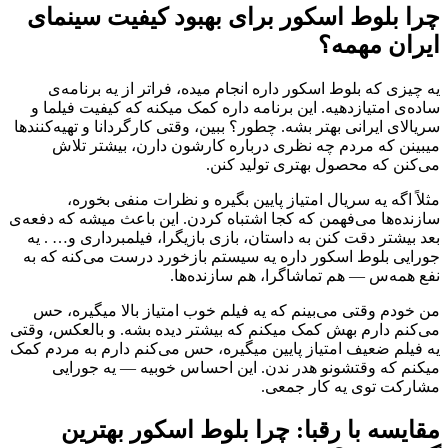
چرا بلوط اسکور برای بهبود کیفیت سینمای
ایران مهمه؟
یه چیزی که بلوط اسکور داره انجام میده، فراتر از یه برنامه‌ی
ساده‌ی امتیازدهیه. این برنامه داره کمک میکنه که کیفیت فیلما و
سریالای ایرانی بهتر بشه. چطور؟ ببین، وقتی کارگردانا و تهیه‌کنندها
میبینن که مردم چه نظری درباره کارشون دارن، بیشتر تلاش
می‌کنن که محصول بهتری تولید کنن.
مثلاً اگه یه سریال امتیاز پایین بگیره و نظرات منفی بخوره،
سازنده‌ها می‌فهمن که کجا اشتباه کردن. این باعث میشه که دفعه‌ی
بعد بیشتر دقت کنن به داستان، بازی بازیگرا، فیلمبرداری و… . یه
جورایی بلوط اسکور داره یه سیستم بازخورد درست می‌کنه که به
نفع همه‌س — هم تماشاگرا، هم سازنده‌ها.
من خودم وقتی می‌بینم که یه فیلم خوب امتیاز بالا میگیره، حس
می‌کنم دارم بهش کمک میکنم که بیشتر دیده بشه. و بالعکس، وقتی
یه فیلم ضعیف امتیاز پایین میگیره، حس می‌کنم دارم به مردم کمک
میکنم که وقتشونو هدر ندن. این احساس خوبیه — یه جورایی
مشارکت توی یه کار جمعی.
مقایسه با رقبا: چرا بلوط اسکور بهترین