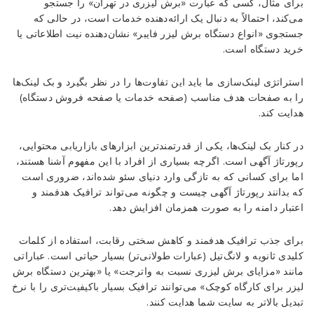
برای مثال، کسی که عبارت «برش لیزری در تهران» را جستجو
می‌کند، احتمالاً به دنبال یک ارائه‌دهنده خدمات است، در حالی که
جستجوی «انواع دستگاه برش لیزر فایبر» نشان‌دهنده نیت اطلاعاتی یا
خرید دستگاه است.
استراتژی لینک‌سازی ما باید این تفاوت‌ها را در نظر بگیرد و بک لینک‌ها
را به صفحات هدف مناسب (صفحه خدمات یا صفحه فروش دستگاه)
هدایت کند.
در کنار بک لینک‌ها، یکی از قدرتمندترین ابزارهای بازاریابی محتوایی،
رپورتاژ آگهی است. اگرچه بسیاری از افراد با این مفهوم آشنا هستند،
اما برای کسانی که به تازگی وارد دنیای سئو شده‌اند، ضروری است
که بدانند رپورتاژ آگهی چیست و چگونه می‌تواند ترافیک هدفمند و
اعتبار دامنه را به صورت همزمان افزایش دهد.
برای جذب ترافیک هدفمند و کاهش سختی رقابت، استفاده از کلمات
کلیدی ثانویه و لانگ‌تیل (عبارات طولانی‌تر) بسیار حیاتی است. عباراتی
مانند «مزایای برش لیزری نسبت به واترجت» یا «بهترین دستگاه برش
لیزر برای کارگاه کوچک» می‌توانند ترافیک بسیار باکیفیت‌تری را با نرخ
تبدیل بالاتر به سایت شما هدایت کنند.