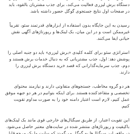
دید
دستگاه برش لیزری فعالیت می‌کند، برای جذب مشتریان بالقوه، باید
گوگل
در صفحات اول نتایج جستجوی گوگل حضور داشته باشد.
Reviewed
رسیدن به این جایگاه بدون استفاده از ابزارهای قدرتمند سئو، تقریباً
by
غیرممکن است و در این میان، بک لینک‌ها و رپورتاژهای آگهی نقش
Ins2012
حیاتی ایفا می‌کنند.
on
Nov
استراتژی سئو برای کلمه کلیدی «برش لیزری» باید دو جنبه اصلی را
18
Rating:
پوشش دهد: اول، جذب مشتریانی که به دنبال خدمات برش هستند و
دوم، جذب سرمایه‌گذارانی که قصد خرید دستگاه برش لیزری را
دارند.
هر دو گروه مخاطب، جستجوهای متفاوتی دارند و نیازمند محتوای
تخصصی و متقاعدکننده هستند. برای اینکه بتوانیم در هر دو جبهه موفق
عمل کنیم، لازم است اعتبار دامنه خود را به صورت مداوم تقویت
کنیم.
این تقویت اعتبار، از طریق سیگنال‌های خارجی قوی مانند بک لینک‌های
باکیفیت و رپورتاژهای منتشر شده در سایت‌های معتبر حاصل می‌شود.
در واقع، این سیگنال‌ها به گوگل می‌گویند که سایت ما یک مرجع قابل