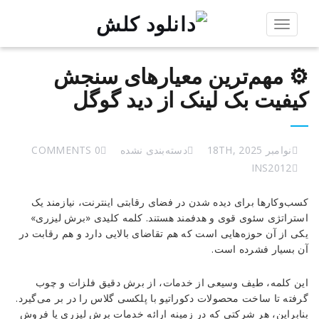
Toggle
navigation
⚙️ مهم‌ترین معیارهای سنجش
کیفیت بک لینک از دید گوگل
نوامبر 18TH, 2025
دسته‌بندی نشده
0 COMMENTS
INS2012
⚙️
کسب‌وکارها برای دیده شدن در فضای رقابتی اینترنت، نیازمند یک
مهم‌ترین
استراتژی سئوی قوی و هدفمند هستند. کلمه کلیدی «برش لیزری»
معیارهای
یکی از آن حوزه‌هایی است که هم تقاضای بالایی دارد و هم رقابت در
سنجش
آن بسیار فشرده است.
کیفیت
بک
این کلمه، طیف وسیعی از خدمات، از برش دقیق فلزات و چوب
لینک
گرفته تا ساخت محصولات دکوراتیو با پلکسی گلاس را در بر می‌گیرد.
از
بنابراین، هر شرکتی که در زمینه ارائه خدمات برش لیزری یا فروش