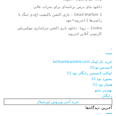
دانلود مای درس برنامه‌ای برای نمرات عالی
Dead Warfare 2 – بازی اکشن باکیفیت-اچ‌دی جنگ با
زامبی‌ها 2 اندروید+مود
Zooba – زوبا : دانلود بازی اکشن-تیراندازی-مولتی‌پلیر
کارتونی آنلاین اندروید
.
خرید بک لینک behtarinbacklink.com
لایسنس نود32
اوکلی لایسنس رایگان نود 32
پسورد نود 32
همیار نود 32
بهترین سئو
رایگان
خرید آنتی ویروس اورجینال
آخرین دیدگاه‌ها