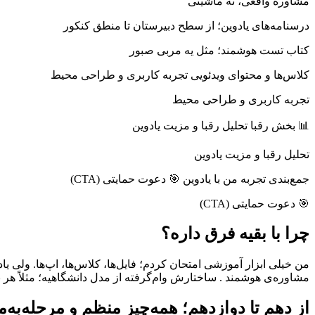
درسنامه،
مشاوره واقعی، نه ماشینی
تست
درسنامه‌های یادوین؛ از سطح دبیرستان تا منطق کنکور
و
مشاوره
کتاب تست هوشمند؛ مثل یه مربی صبور
حرفه‌ای
Reviewed
by
کلاس‌ها و محتوای ویدئویی تجربه کاربری و طراحی محیط
Ins2012
on
تجربه کاربری و طراحی محیط
Nov
24
Rating:
📊 بخش رقبا تحلیل رقبا و مزیت یادوین
تحلیل رقبا و مزیت یادوین
جمع‌بندی تجربه من با یادوین 🎯 دعوت حمایتی (CTA)
🎯 دعوت حمایتی (CTA)
چرا با بقیه فرق داره؟
من خیلی ابزار آموزشی امتحان کردم؛ فایل‌ها، کلاس‌ها، اپ‌ها. ولی ی
مشاوره‌ی هوشمند . ساختارش وام‌گرفته از مدل دانشگاهیه؛ مثلا
از دهم تا دوازدهم؛ همه‌چیز منظم و مرحله‌به‌