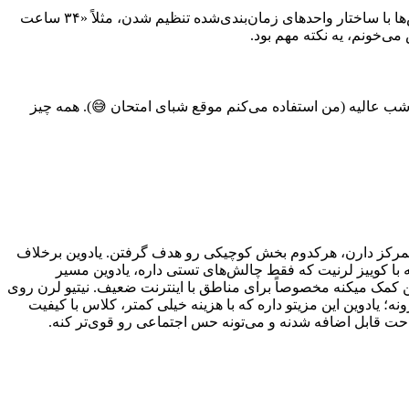
کلاس‌هاش واقعاً حسِ کلاس حضوری رو دارن. استادهاش از تهران و مشهد تا اصفهانن، همه با تجربه‌ی کنکور سراسری تدریس کردن. درس‌ها با ساختار واحدهای زمان‌بندی‌شده تنظیم شدن، مثلاً «۳۴ ساعت
‌خونم، یه نکته مهم بود.
ب عالیه (من استفاده می‌کنم موقع شبای امتحان 😅). همه چیز
دئو تمرکز دارن، هرکدوم بخش کوچیکی رو هدف گرفتن. یادوین برخلاف
ه با کوییز لرنیت که فقط چالش‌های تستی داره، یادوین مسیر
این کمک میکنه مخصوصاً برای مناطق با اینترنت ضعیف. نیتیو لرن روی
 یادوین این مزیتو داره که با هزینه خیلی کمتر، کلاس با کیفیت
 راحت قابل اضافه شدنه و می‌تونه حس اجتماعی رو قوی‌تر کنه.