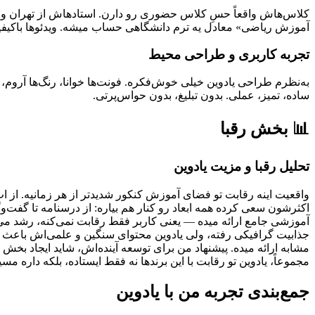
آموزش ریاضی» معادل یه ترم دانشگاهی حساب میشه. ویدئوها باکیفیت
تجربه کاربری و طراحی محیط
به‌نظرم طراحی یادوین خیلی خوش‌فکره. فونت‌ها خوانا، رنگ‌ها آرو
ساده، تمیز، عملی. بدون تبلیغ، بدون حواس‌پرتی.
📊 بخش رقبا
تحلیل رقبا و مزیت یادوین
واقعیت اینه رقابت تو فضای آموزش کنکور شدیدتر از هر زمانیه. از ا
اکثرشون سعی کرده همه ابعاد رو کنار هم بیاره: از درسنامه تا گفت‌و
آموزشی جامع ارائه میده — یعنی کاربر فقط رقابت نمی‌کنه، رشد می‌کن
جذابیت گرافیکی رفته، ولی یادوین محتوای سنگین و علمی‌اش باعث شده
مشابه ارائه میده. پیشنهاد من برای توسعه آینده‌اش، شاید ایجاد بخش
مجموعاً، یادوین تو رقابت با این برندها نه فقط ایستاده، بلکه داره
جمع‌بندی تجربه من با یادوین