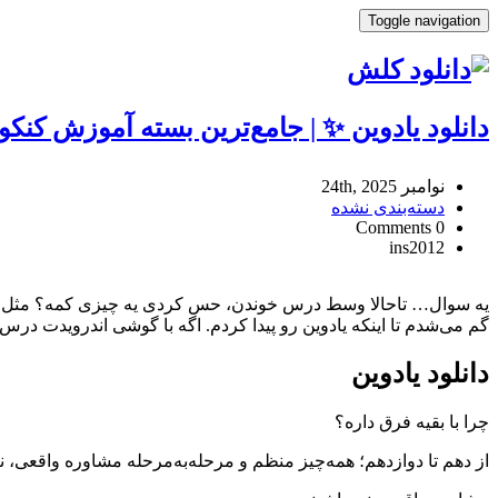
Toggle navigation
دانلود یادوین ✨ | جامع‌ترین بسته آموزش کنک
نوامبر 24th, 2025
دسته‌بندی نشده
0 Comments
ins2012
دانلود
یادوین
یه سوال… تاحالا وسط درس خوندن، حس کردی یه چیزی کمه؟ مثل وقتی
✨
گم می‌شدم تا اینکه یادوین رو پیدا کردم. اگه با گوشی اندرویدت درس 
|
جامع‌ترین
دانلود یادوین
بسته
آموزش
چرا با بقیه فرق داره؟
کنکور
📚
از دهم تا دوازدهم؛ همه‌چیز منظم و مرحله‌به‌مرحله مشاوره واقعی، 
با