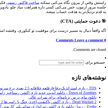
راستش وقتی از بیرون نگاه می‌کنی ممکنه
ساخت فاکتور رسمی
فکر 
جلسه مرور آزمون، حس می‌کنی کسی داره همراهت میاد جلو. یادوین
یه قدم نزدیک‌تر به هدفت حساب میشه.
🎯 دعوت حمایتی (CTA)
اگه واقعاً دنبال یه مسیر درست برای موفقیت تو کنکوری، وقتشه امت
Leave a comment
0 Comments
Comments are closed.
جستجو برای:
نوشته‌های تازه
TDS – بازی استراتژیک-دفاع‌از‌قلعه خلاقانه 2.5 بعدی برج سرنوشت برای اندروید + نسخه مود
Dawn of Zombies – دانلود آپدیت جدید بازی اکشن رستاخیز زامبی‌ها اندروید
دانلود مای درس برنامه‌ای برای نمرات عالی
Dead Warfare 2 – بازی اکشن باکیفیت-اچ‌دی جنگ با زامبی‌ها 2 اندروید+مود
Zooba – زوبا : دانلود بازی اکشن-تیراندازی-مولتی‌پلیر کارتونی آنلاین اندروید