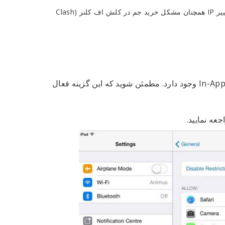
اگر از آیفون یا آیپد های اپل استفاده می‌کنید و با فعال کردن ابزار تغییر IP همچنان مشکل خرید جم در کلش اف کلنز (Clash
در لیست ارائه شده، گزینه‌ای تحت عنوان In-App Purchases وجود دارد. مطمئن شوید که این گزینه فعال
عه نمایید.