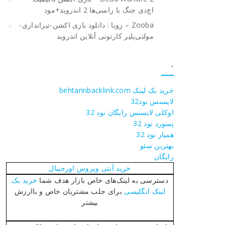
اچ‌دی جنگ با زامبی‌ها 2 اندروید+مود
Zooba – زوبا : دانلود بازی اکشن-تیراندازی-
مولتی‌پلیر کارتونی آنلاین اندروید
.
خرید بک لینک behtarinbacklink.com
لایسنس نود32
اوکلی لایسنس رایگان نود 32
پسورد نود 32
همیار نود 32
بهترین سئو
رایگان
خرید آنتی ویروس اورجینال
دسترسی به لینک‌های خاص بازار هدف شما
خرید بک
لینک انگلیسی
برای جلب مشتریان خاص و باارزش
بیشتر