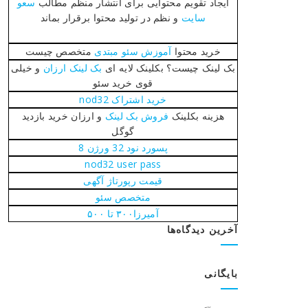
ایجاد تقویم محتوایی برای انتشار منظم مطالب
سعو
سایت
و نظم در تولید محتوا برقرار بماند
خرید محتوا
آموزش سئو مبتدی
متخصص چیست
بک لینک چیست؟ بکلینک لایه ای
بک لینک ارزان
و خیلی
قوی خرید سئو
خرید اشتراک nod32
هزینه بکلینک
فروش بک لینک
و ارزان خرید بازدید
گوگل
پسورد نود 32 ورژن 8
nod32 user pass
قیمت رپورتاژ آگهی
متخصص سئو
آمیرزا۳۰۰ تا ۵۰۰
آخرین دیدگاه‌ها
بایگانی