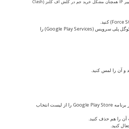
اما اگر از دستگاه اندرویدی استفاده می‌کنید و با فعال کردن ابزار تغییر IP همچنان مشکل خرید جم در کلش اف کلنز (Clash
آپدیت بودن گوگل پلی استور (Google Play Store) و گوگل پلی سرویس (Google Play Services) را
باز دیگر به تب All در منوی Apps مراجعه کنید و این بار برنامه Google Play Store را از لیست انتخاب