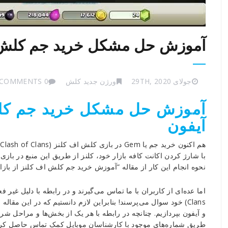
آموزش حل مشکل خرید جم کلش اف 
جولای 29TH, 2020
ورژن جدید کلش
0 COMMENTS
آموزش حل مشکل خرید جم کلش 
آیفون
ه
با شارژ کردن اکانت کافه بازار خود، کلنز از طریق این منبع در ب
نحوه انجام این کار از مقاله “آموزش خرید جم کلش اف کلنز از بازار (Clash of Clans)“ استفاده کن
Clans) خود سوال می‌پرسند! بنابراین لازم دانستیم که در این 
و آیفون بپردازیم. چنانچه در رابطه با هر یک از بخش‌ها و مراحل شرح
طریق شماره‌های موجود با کارشناسان موبایل کمک تماس حاصل کرده و