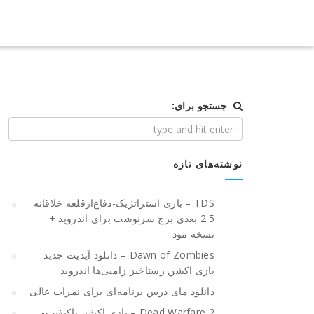
جستجو برای:
نوشته‌های تازه
TDS – بازی استراتژیک-دفاع‌از‌قلعه خلاقانه
2.5 بعدی برج سرنوشت برای اندروید +
نسخه مود
Dawn of Zombies – دانلود آپدیت جدید
بازی اکشن رستاخیز زامبی‌ها اندروید
دانلود مای درس برنامه‌ای برای نمرات عالی
Dead Warfare 2 – بازی اکشن باکیفیت-