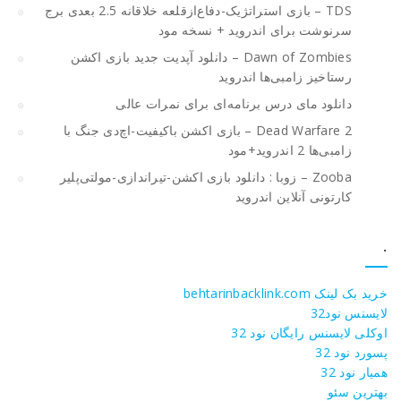
TDS – بازی استراتژیک-دفاع‌از‌قلعه خلاقانه 2.5 بعدی برج
سرنوشت برای اندروید + نسخه مود
Dawn of Zombies – دانلود آپدیت جدید بازی اکشن
رستاخیز زامبی‌ها اندروید
دانلود مای درس برنامه‌ای برای نمرات عالی
Dead Warfare 2 – بازی اکشن باکیفیت-اچ‌دی جنگ با
زامبی‌ها 2 اندروید+مود
Zooba – زوبا : دانلود بازی اکشن-تیراندازی-مولتی‌پلیر
کارتونی آنلاین اندروید
.
خرید بک لینک behtarinbacklink.com
لایسنس نود32
اوکلی لایسنس رایگان نود 32
پسورد نود 32
همیار نود 32
بهترین سئو