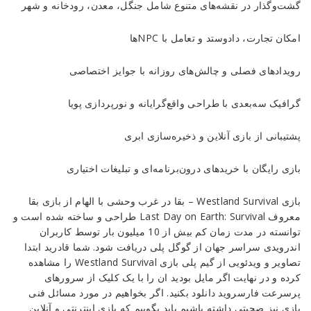
گشت‌و‌گذار در نقشه‌های متنوع شامل جنگل، معدن، رودخانه و شهر
امکان تجارت، دادوستد و تعامل با NPCها
رویدادهای فصلی و چالش‌های روزانه با جوایز اختصاصی
گرافیک سه‌بعدی با طراحی واقع‌گرایانه و نورپردازی پویا
پشتیبانی از بازی آنلاین و ذخیره‌سازی ابری
بازی رایگان با خریدهای درون‌برنامه‌ای و تبلیغات اختیاری
بازی Westland Survival – بقا در غرب وحشی با الهام از بازی بقا
معروف Last Day on Earth: Survival طراحی و ساخته شده است و
توانسته در مدت زمان کم بیش از 10 میلیون بار توسط کاربران
اندرویدی سراسر جهان از گوگل پلی دریافت شود. شما قادرید ابتدا
تصاویر و ویدئویی از گیم پلی بازی Westland Survival را مشاهده
کرده و در نهایت اگر مایل بودید ان را با یک کلیک از سرورهای
پرسرعت فارسروید دانلود بکنید. اگر بخواهیم در مورد مسائل فنی
بازی نیز صحبتی داشته باشیم باید بگوییم که بازی اینترنتی و آنلاین