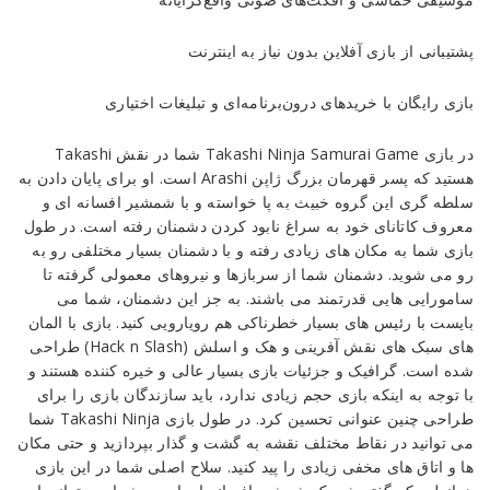
پشتیبانی از بازی آفلاین بدون نیاز به اینترنت
بازی رایگان با خریدهای درون‌برنامه‌ای و تبلیغات اختیاری
در بازی Takashi Ninja Samurai Game شما در نقش Takashi
هستید که پسر قهرمان بزرگ ژاپن Arashi است. او برای پایان دادن به
سلطه گری این گروه خبیث به پا خواسته و با شمشیر افسانه ای و
معروف کاتانای خود به سراغ نابود کردن دشمنان رفته است. در طول
بازی شما به مکان های زیادی رفته و با دشمنان بسیار مختلفی رو به
رو می شوید. دشمنان شما از سربازها و نیروهای معمولی گرفته تا
سامورایی هایی قدرتمند می باشند. به جز این دشمنان، شما می
بایست با رئیس های بسیار خطرناکی هم رویارویی کنید. بازی با المان
های سبک های نقش آفرینی و هک و اسلش (Hack n Slash) طراحی
شده است. گرافیک و جزئیات بازی بسیار عالی و خیره کننده هستند و
با توجه به اینکه بازی حجم زیادی ندارد، باید سازندگان بازی را برای
طراحی چنین عنوانی تحسین کرد. در طول بازی Takashi Ninja شما
می توانید در نقاط مختلف نقشه به گشت و گذار بپردازید و حتی مکان
ها و اتاق های مخفی زیادی را پید کنید. سلاح اصلی شما در این بازی