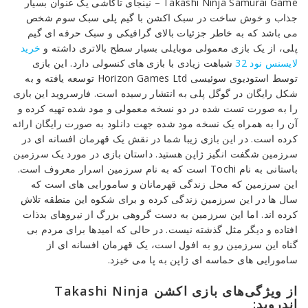
Takashi Ninja Samurai Game – نینجای تاکاشی یک عنوان بسیار
“نینجای‌تاکاشی”
جذاب و خوش ساخت در سبک اکشن با گیم پلی سبک سوم شخص
اندروید+مود
می باشد که به خاطر جزئیات بالای گرافیکی و سبک حرفه ای گیم
پلی، از یک بازی معمولی موبایلی بسیار سطح بالاتری داشته و
خرید
Reviewed
لایسنس نود 32
شباهت زیادی با بازی های کنسولی دارد. این بازی
by
توسط استودیوی سوئیسی Horizon Games Ltd توسعه یافته و به
Ins2012
شکل رایگان در گوگل پلی به انتشار رسیده است. فارسروید این بازی
on
را به صورت تست شده در دو نسخه معمولی و مود شده تهیه کرده و
Dec
آن را به همراه یک نسخه مود شده جهت دانلود به صورت رایگان ارائه
28
Rating:
کرده است. در این بازی زیبا شما در نقش یک قهرمان افسانه ای در
سرزمین شگفت انگیز ژاپن هستید. داستان بازی در مورد یک سرزمین
باستانی به نام Tochi است که به نام سرزمین اسرار معروف است.
این سرزمین که محل زندگی قهرمانان و سامورایی های است که
سال ها در این سرزمین زندگی کرده و برای شکوه این منطقه تلاش
کرده اند. اما این سرزمین به دست گروهی بزرگ از نیروهای بدذات
افتاده و دیگر مثل گذشته نیست. در حالی که امیدها برای مردم بی
گناه این سرزمین رو به افول است، یک قهرمان افسانه ای از
سامورایی های حماسه ای ژاپن به پا می خیزد.
از ویژگی‌های بازی اکشن Takashi Ninja
اندروید: