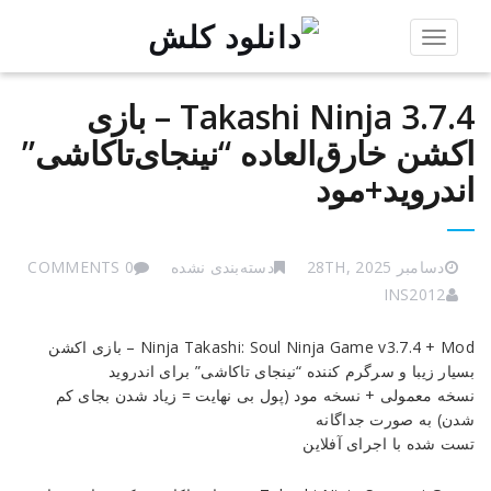
Toggle
navigation
Takashi Ninja 3.7.4 – بازی
اکشن خارق‌العاده “نینجای‌تاکاشی”
اندروید+مود
دسامبر 28TH, 2025
دسته‌بندی نشده
0 COMMENTS
INS2012
Takashi
Ninja Takashi: Soul Ninja Game v3.7.4 + Mod – بازی اکشن
Ninja
بسیار زیبا و سرگرم کننده “نینجای تاکاشی” برای اندروید
3.7.4
نسخه معمولی + نسخه مود (پول بی نهایت = زیاد شدن بجای کم
–
شدن) به صورت جداگانه
بازی
تست شده با اجرای آفلاین
اکشن
خارق‌العاده