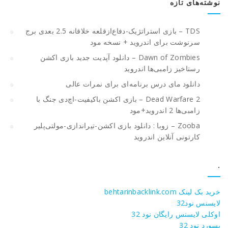
نوشته‌های تازه
TDS – بازی استراتژیک-دفاع‌از‌قلعه خلاقانه 2.5 بعدی برج
سرنوشت برای اندروید + نسخه مود
Dawn of Zombies – دانلود آپدیت جدید بازی اکشن
رستاخیز زامبی‌ها اندروید
دانلود مای درس برنامه‌ای برای نمرات عالی
Dead Warfare 2 – بازی اکشن باکیفیت-اچ‌دی جنگ با
زامبی‌ها 2 اندروید+مود
Zooba – زوبا : دانلود بازی اکشن-تیراندازی-مولتی‌پلیر
کارتونی آنلاین اندروید
.
خرید بک لینک behtarinbacklink.com
لایسنس نود32
اوکلی لایسنس رایگان نود 32
پسورد نود 32