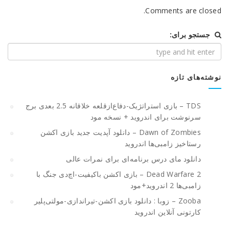
Comments are closed.
جستجو برای:
نوشته‌های تازه
TDS – بازی استراتژیک-دفاع‌از‌قلعه خلاقانه 2.5 بعدی برج
سرنوشت برای اندروید + نسخه مود
Dawn of Zombies – دانلود آپدیت جدید بازی اکشن
رستاخیز زامبی‌ها اندروید
دانلود مای درس برنامه‌ای برای نمرات عالی
Dead Warfare 2 – بازی اکشن باکیفیت-اچ‌دی جنگ با
زامبی‌ها 2 اندروید+مود
Zooba – زوبا : دانلود بازی اکشن-تیراندازی-مولتی‌پلیر
کارتونی آنلاین اندروید