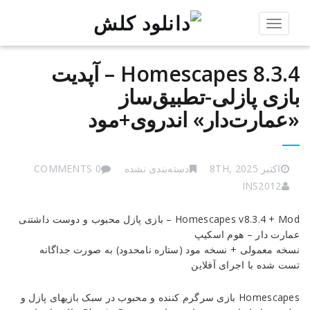
Toggle
navigation
Homescapes 8.3.4 – آپدیت
بازی پازلی-تطبیق‌ساز
«عمارت‌دار» اندروی+مود
اکتبر 8TH, 2025
دسته‌بندی نشده
0 COMMENTS
INS2012
Homescapes
Homescapes v8.3.4 + Mod – بازی پازل محبوب و دوست داشتنی
8.3.4
عمارت دار – هوم اسکیپ
–
نسخه معمولی + نسخه مود (ستاره نامحدود) به صورت جداگانه
آپدیت
تست شده با اجرای آفلاین
بازی
پازلی-
Homescapes بازی سرگرم کننده و محبوب در سبک بازیهای پازل و
تطبیق‌ساز