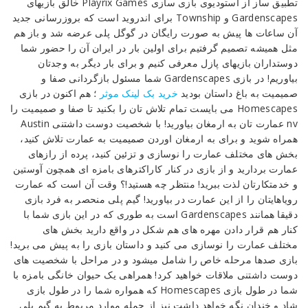
تطبیق ساز از استودیوی بازی سازی Playrix Games خالق بازیهای
«عمارت‌دار»
Gardenscapes و Township برای اندروید است که بروزرسانی جدید
اندروی+مود
آن ساعات ها پیش به صورت رایگان در گوگل پلی عرضه شد و باز هم
مثل همیشه تصمیم گرفتیم برای اولین بار در ایران آن را حضور شما
Reviewed
دوستداران بازیهای پازل معرفی کنیم و برای بار دیگر به وجدتان
by
بیاوریم! در بازی Gardenscapes شما مسئول بازگردانی صفا و
Ins2012
صمیمیت به باغ داستان بودید
خرید بک لینک موثر
؛ هم اکنون در بازی
on
Homescapes می بایست تمام تلاش تان را بکنید تا صفا و صمیمیت را
Oct
nv عمارت تان به ارمغان بیاورید! با شخصیت دوست داشتنی Austin
8
Rating:
همراه شوید و برای به ارمغان اوردن صمیمیت به عمارت تلاش کنید،
بخش های مختلف عمارت را نوسازی و تزئین کنید، پرده از رازهای
عمارت بردارید و از بازی در کنار کاراکترهای بامزه ای همچون آوستین
و خدمتکارتان لذت ببرید! منتظر چه هستید!؟ وقت آن است که عمارت
رویاهایتان را از این عمارت در بیاورید! گیم پلی منحصر به فرد بازی
دقیقا همانند Gardenscapes است به طوری که در این بازی شما با
کنار هم قرار دادن مهره های هم شکل در واقع دارید بخش های
مختلف عمارت را نوسازی می کنید و داستان بازی را به پیش می برید!
بازی صدها مرحله خاص را شامل میشود و در مراحل با شخصیت های
دوست داشتنی ملاقات خواهید کرد! همراهی یک حیوان خانگی بامزه با
شما در طول بازی Homescapes که همواره شما را در طول بازی
شاد و خندان نگه خواهد داشت نیز از جمله موارد مربوط به گیم پلی