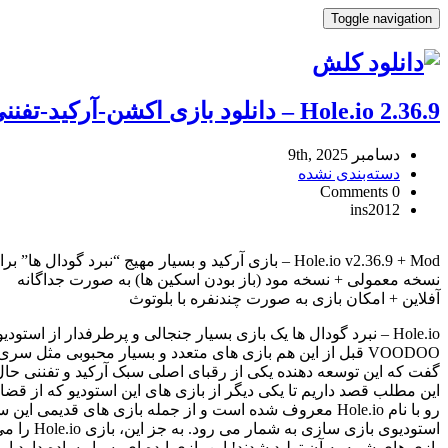
Toggle navigation
Hole.io 2.36.9 – دانلود بازی اکشن-آرکید-تفننی io “سیا‌ه‌چاله” اندروید + مود
دسامبر 9th, 2025
دسته‌بندی نشده
0 Comments
ins2012
Hole.io
2.36.9
Hole.io v2.36.9 + Mod – بازی آرکید و بسیار مهیج “نبرد گودال ها” برای اندروید
–
نسخه معمولی + نسخه مود (باز بودن اسکین ها) به صورت جداگانه
دانلود
آفلاین + امکان بازی به صورت چندنفره با بلوتوث
بازی
اکشن-
آرکید-
تفننی
io
این مطلب قصد داریم تا یکی دیگر از بازی های این استودیو که از 
“سیا‌ه‌چاله”
اندروید
استودیوی
+
بازی های شبیه به آن تولید شدند! این بازی ایده ای بسیار ساده دار