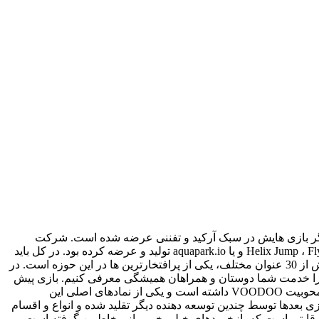
خلاق و معروف VOODOO می باشد که درست مثل تقریباً تمام دیگر بازی هایش در سبک آرکید و تفننی عرضه شده است. شرکت
VOODOO قبل از این هم بازی های متعدد و بسیار محبوبی مثل سری بازی های Paper.io و Paper.io 2 و بازی های دیگری همچون Helix Jump ، Flying Arrow و یا aquapark.io تولید و عرضه کرده بود. در کل باید
گفت که این توسعه دهنده یکی از رقبای اصلی سبک آرکید و تفننی حال حاضر در زمینه بازی های موبایلی است و تا کنون با تولید و انتشار بیش از 30 عنوان مختلف، یکی از پرافتخارترین ها در این حوزه است. در
ت را خدمت شما دوستان و همراهان همیشگی معرفی کنیم. بازی پیش
رو با نام Hole.io معروف شده است و از جمله بازی های قدیمی این سازنده است. باید گفت Hole.io نقش بسیار زیادی در افزایش شهرت و محوبیت VOODOO داشته است و یکی از نمادهای اصلی این
آرکید و رقابتی دانست. این بازی بعدها توسط چندین توسعه دهنده دیگر تقلید شده و انواع و اقسام
 و رقابتی است که بازخوردهای خیلی خوبی از مخاطبین گرفته است.