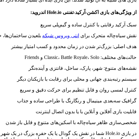
مود
Reviewed
by
از ویژگی‌های بازی اکشن-آرکید-تفننی Hole.io اندروید:
Ins2012
on
سبک آرکید رقابتی با کنترل ساده و گیم‌پلی سریع
Dec
9
Rating:
نقش سیاه‌چاله متحرک برای
انتی ویروس شبکه
بلعیدن ساختمان‌ها، خ
هدف اصلی: بزرگ‌تر شدن در زمان محدود و کسب امتیاز بیشتر
حالت‌های مختلف: Classic، Battle Royale، Solo و Friends
نقشه‌های متنوع: شهر، پارک، ساحل، فانتزی و آینده‌نگر
سیستم رتبه‌بندی جهانی و محلی برای رقابت با بازیکنان دیگر
کنترل لمسی روان و قابل تنظیم برای حرکت دقیق و سریع
گرافیک سه‌بعدی مینیمال و رنگارنگ با طراحی ساده و جذاب
قابلیت بازی آفلاین و آنلاین با یا بدون اتصال اینترنت
شخصی‌سازی ظاهر سیاه‌چاله با اسکین‌های متنوع و قابل باز شدن
در بازی Hole.io شما در نقش یک گودال یا یک حفره بزرگ د