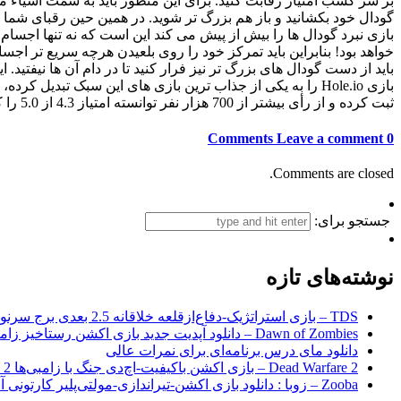
بر سر کسب امتیاز رقابت کنید. برای این منظور باید به سمت اشیاء مخ
گودال خود بکشانید و باز هم بزرگ تر شوید. در همین حین رقبای شما 
بازی نبرد گودال ها را بیش از پیش می کند این است که نه تنها اجسام و
خواهد بود! بنابراین باید تمرکز خود را روی بلعیدن هرچه سریع تر اج
باید از دست گودال های بزرگ تر نیز فرار کنید تا در دام آن ها نیفت
ثبت کرده و از رأی بیشتر از 700 هزار نفر توانسته امتیاز 4.3 از 5.0 را کسب کند. بازی جذاب و دوست داشتنی Hole.io همین حالا به صورت تست شده در سرورهای فارسروید به منظور دانلود قرار گرفته اند.
Leave a comment
0 Comments
Comments are closed.
جستجو برای:
نوشته‌های تازه
TDS – بازی استراتژیک-دفاع‌از‌قلعه خلاقانه 2.5 بعدی برج سرنوشت برای اندروید + نسخه مود
Dawn of Zombies – دانلود آپدیت جدید بازی اکشن رستاخیز زامبی‌ها اندروید
دانلود مای درس برنامه‌ای برای نمرات عالی
Dead Warfare 2 – بازی اکشن باکیفیت-اچ‌دی جنگ با زامبی‌ها 2 اندروید+مود
Zooba – زوبا : دانلود بازی اکشن-تیراندازی-مولتی‌پلیر کارتونی آنلاین اندروید