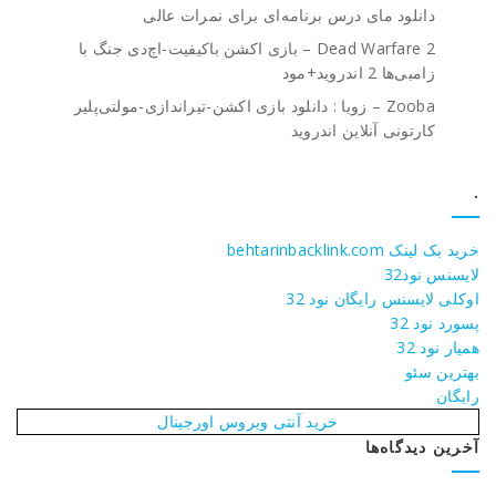
دانلود مای درس برنامه‌ای برای نمرات عالی
Dead Warfare 2 – بازی اکشن باکیفیت-اچ‌دی جنگ با
زامبی‌ها 2 اندروید+مود
Zooba – زوبا : دانلود بازی اکشن-تیراندازی-مولتی‌پلیر
کارتونی آنلاین اندروید
.
خرید بک لینک behtarinbacklink.com
لایسنس نود32
اوکلی لایسنس رایگان نود 32
پسورد نود 32
همیار نود 32
بهترین سئو
رایگان
خرید آنتی ویروس اورجینال
آخرین دیدگاه‌ها