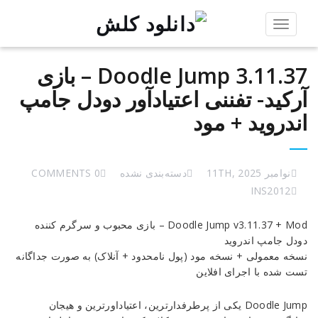
Toggle
navigation
Doodle Jump 3.11.37 – بازی
آرکید- تفننی اعتیادآور دودل جامپ
اندروید + مود
نوامبر 11TH, 2025
دسته‌بندی نشده
0 COMMENTS
INS2012
Doodle
Doodle Jump v3.11.37 + Mod – بازی محبوب و سرگرم کننده
Jump
دودل جامپ اندروید
3.11.37
نسخه معمولی + نسخه مود (پول نامحدود + آنلاک) به صورت جداگانه
–
تست شده با اجرای افلاین
بازی
آرکید-
Doodle Jump یکی از پرطرفدارترین، اعتیاداورترین و هیجان
تفننی