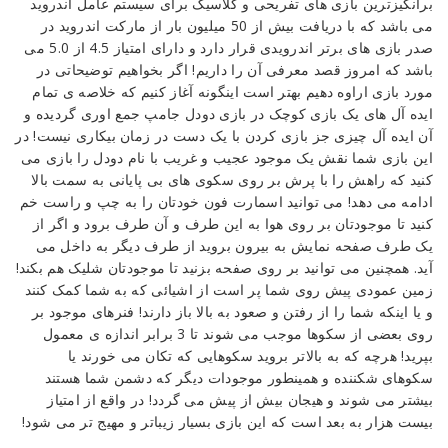
برانگیزترین بازی های تفریحی و کلاسیک برای سیستم عامل اندروید
اعتیادآور
می باشد که با دریافت بیش از 50 میلیون بار از مارکت اندروید در
دودل
صدر بازی های برتر اندرویدی قرار دارد و دارای امتیاز 4.5 از 5.0 می
جامپ
باشد که امروز قصد معرفی آن را داریم! اگر بخواهیم توضیحاتی در
اندروید
مورد بازی اراوه دهیم بهتر است اینگونه آغاز کنیم که خلاصه ی تمام
+
ایده آل های یک بازی کوچک در بازی دودل جامپ جمع اوری گردیده و
مود
آن ایده آل چیزی جز بازی کردن با یک دست در زمان بیکاری نیست! در
این بازی شما نقش یک موجود عجیب و غریب با نام دودل را بازی می
Reviewed
کنید که راهش را با پرش بر روی سکوی های بی پایانی به سمت بالا
by
ادامه می دهد! می توانید اسمارت فون خودتان را به چپ و راست خم
Ins2012
کنید تا موجودتان بر روی هوا به این طرف و آن طرف برود و اگر از
on
یک طرف صفحه نمایش به بیرون بروید از طرف دیگر به داخل می
Nov
آید. همچنین می توانید بر روی صفحه بزنید تا موجودتان شلیک هم بکند!
11
Rating:
زمین عمودی پیش روی شما پر است از اشیائی که به شما کمک کنند
و یا اینکه شما را از رفتن و صعود به بالا باز دارند! فنرهای موجود بر
روی بعضی از سکوها موجب می شوند تا 3 برابر اندازه ی معمول
بپرید! هرچه که به بالاتر بروید سکوهایی که تکان می خورند یا
سکوهای شکننده و همینطور موجودات دیگر که دشمن شما هستند
بیشتر می شوند و هیجان بیش از پیش می گردد! در واقع از امتیاز
بیست هزار به بعد است که این بازی بسیار زیباتر و مهیج تر می شود!