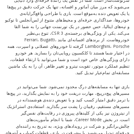
سرنوشت‌ساز است. شما در نقش یک راننده حرفه‌ای وارد دنیایی
مسابقات
می‌شوید که مرز میان آماتور و افسانه، تنها یک حرکت دقیق در پیچ‌ها
خیابانی
یا یک تعویض دنده به‌موقع است. بازی با طراحی واقع‌گرایانه‌ی
با
خودروها، صداگذاری حرفه‌ای و محیط‌های متنوع از لس‌آنجلس تا توکیو
خودروهای
و تپه‌های ایتالیا، حس حضور در یک تورنمنت جهانی را به شما القا
افسانه‌ای
می‌کند. یکی از ویژگی‌های برجسته‌ی CSR 3، تنوع بی‌نظیر
اندروید
خودروهاست. از برندهای افسانه‌ای مانند Ferrari، Bugatti،
Lamborghini، Porsche گرفته تا خودروهای عضلانی و اسپرت، همه
Reviewed
در اختیار شما هستند تا کلکسیون رویایی‌تان را بسازید. هر خودرو
by
دارای ویژگی‌های خاص خود است و شما می‌توانید با ارتقاء قطعات،
Ins2012
تنظیم عملکرد موتور، تقویت نیترو و تغییر ظاهر، آن را به یک ماشین
on
مسابقه‌ای تمام‌عیار تبدیل کنید.
Nov
19
Rating:
بازی تنها به مسابقه‌های درگ محدود نمی‌شود. شما می‌توانید در
مسیرهای پیچ‌در‌پیچ، مهارت دریفت خود را به نمایش بگذارید، در پیچ‌ها
با ترمز دقیق امتیاز کسب کنید و با تعویض دنده‌ی هوشمندانه در
مسیرهای مستقیم، رقیبان را پشت سر بگذارید. استفاده‌ی استراتژیک
از نیتروژن نیز یکی از کلیدهای پیروزی در رقابت‌های نفس‌گیر
است. در بخش Career Mode، شما با انجام مأموریت‌های
چالش‌برانگیز و شرکت در رویدادهای ویژه، به تدریج به راننده‌ای
حرفه‌ای تبدیل می‌شوید. با پیشرفت در بازی، قطعات کمیاب و آیتم‌های