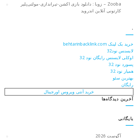
Zooba – زوبا : دانلود بازی اکشن-تیراندازی-مولتی‌پلیر
کارتونی آنلاین اندروید
.
خرید بک لینک behtarinbacklink.com
لایسنس نود32
اوکلی لایسنس رایگان نود 32
پسورد نود 32
همیار نود 32
بهترین سئو
رایگان
خرید آنتی ویروس اورجینال
آخرین دیدگاه‌ها
بایگانی
آگوست 2026