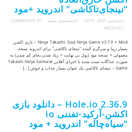
“نینجای‌تاکاشی” اندروید +مود
دسامبر 14TH, 2025
دسته‌بندی نشده
0 COMMENTS
INS2012
Ninja Takashi: Soul Ninja Game v3.7.0 + Mod – بازی اکشن
بسیار زیبا و سرگرم کننده “نینجای تاکاشی” برای اندروید نسخه
معمولی + نسخه مود (پول بی نهایت = زیاد شدن بجای کم شدن) به
صورت جداگانه تست شده با اجرای آفلاین Takashi Ninja Samurai
Game – نینجای تاکاشی یک عنوان بسیار جذاب و خوش […]
Hole.io 2.36.9 – دانلود بازی
اکشن-آرکید-تفننی io
“سیا‌ه‌چاله” اندروید + مود