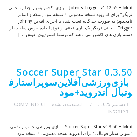
Johnny Trigger v1.12.55 + Mod – بازی اکشن بسیار جذاب “جانی
تریگر” برای اندروید نسخه معمولی + نسخه مود (سکه و الماس
نامحدود) به صورت جداگانه تست شده با اجرای آفلاین Johnny
Trigger – جانی تریگر یک بازی تفننی و فوق العاده خوش ساخت از
دسته بازی های اکشن می باشد که توسط استودیوی خوش […]
Soccer Super Star 0.3.50
-بازی‌ورزشی‌آفلاین‌سوپراستار‌ف
وتبال‌ اندروید+مود
دسامبر 7TH, 2025
دسته‌بندی نشده
0 COMMENTS
INS2012
Soccer Super Star v0.3.50 + Mod – بازی ورزشی جالب و تفننی
“سوپر استار فوتبالی” برای اندروید نسخه معمولی + نسخه مود