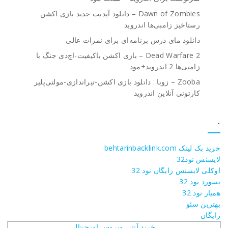
Dawn of Zombies – دانلود آپدیت جدید بازی اکشن
رستاخیز زامبی‌ها اندروید
دانلود مای درس برنامه‌ای برای نمرات عالی
Dead Warfare 2 – بازی اکشن باکیفیت-اچ‌دی جنگ با
زامبی‌ها 2 اندروید+مود
Zooba – زوبا : دانلود بازی اکشن-تیراندازی-مولتی‌پلیر
کارتونی آنلاین اندروید
.
خرید بک لینک behtarinbacklink.com
لایسنس نود32
اوکلی لایسنس رایگان نود 32
پسورد نود 32
همیار نود 32
بهترین سئو
رایگان
خرید آنتی ویروس اورجینال