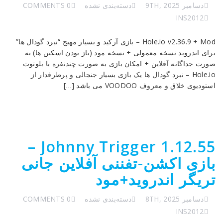
دسامبر 9TH, 2025
دسته‌بندی نشده
0 COMMENTS
INS2012
Hole.io v2.36.9 + Mod – بازی آرکید و بسیار مهیج “نبرد گودال ها”
برای اندروید نسخه معمولی + نسخه مود (باز بودن اسکین ها) به
صورت جداگانه آفلاین + امکان بازی به صورت چندنفره با بلوتوث
Hole.io – نبرد گودال ها یک بازی بسیار جنجالی و پرطرفدار از
استودیوی خلاق و معروف VOODOO می باشد […]
Johnny Trigger 1.12.55 –
بازی اکشن-تفننی آفلاین جانی‌
تریگر اندروید+مود
دسامبر 8TH, 2025
دسته‌بندی نشده
0 COMMENTS
INS2012