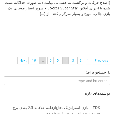
(اصلاح حرکات و برگشت به عقب بی نهایت ) به صورت جداگانه تست
شده با اجرای آفلاین Soccer Super Star – سوپر استار فوتبالی یک
بازی جالب، مهیج و بسیار سرگرم کننده از […]
Next
19
…
6
5
4
3
2
1
Previous
جستجو برای:
نوشته‌های تازه
TDS – بازی استراتژیک-دفاع‌از‌قلعه خلاقانه 2.5 بعدی برج
سرنوشت برای اندروید + نسخه مود