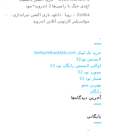
اچ‌دی جنگ با زامبی‌ها 2 اندروید+مود
Zooba – زوبا : دانلود بازی اکشن-تیراندازی-
مولتی‌پلیر کارتونی آنلاین اندروید
.
خرید بک لینک behtarinbacklink.com
لایسنس نود32
اوکلی لایسنس رایگان نود 32
پسورد نود 32
همیار نود 32
بهترین سئو
رایگان
آخرین دیدگاه‌ها
بایگانی