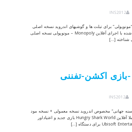
INS2012
ای و معروف “مونوپولی” برای تبلت ها و گوشیهای اندروید نسخه اصلی
+ نسخه مود (آنلاک بودن همه سطوح بازی) به صورت جداگانه تست شده با اجرای آفلاین Monopoly – مونوپولی نسخه اصلی
 شناخته […]
Hungry Shark World 7.2. -بازی اکشن-تفننی
INS2012
زی فوق العاده “کوسه گرسنه جهانی” مخصوص اندروید نسخه معمولی + نسخه مود
(سکه و الماس بی نهایت) به صورت جداگانه تست شده با اجرای کاملا آفلاین Hungry Shark World بازی جدید و اعتیاداور