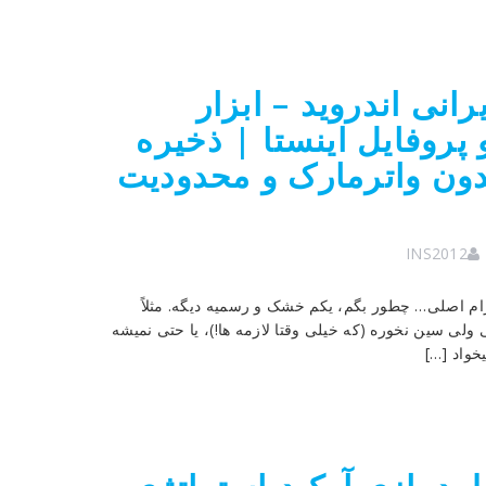
رانی اندروید – ابزار
پروفایل اینستا | ذخیره
دون واترمارک و محدودیت
INS2012
م اصلی… چطور بگم، یکم خشک و رسمیه دیگه. مثلاً
ولی سین نخوره (که خیلی وقتا لازمه ها!)، یا حتی نمیشه
خواد […]