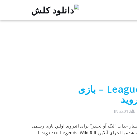
League of Legends: Wild Rift 6.3 – بازی
وید
INS2012
League o – بازی استراتژیکی بسیار جذاب “لیگ آو لجندز” برای اندروید اولین بازی رسمی
موبایلی از فرانچایز LoL یا League of Legends برای اندروید تست شده با اجرای آنلاین League of Legends: Wild Rift –