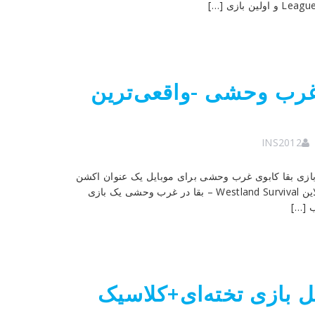
Wes – بقا در غرب وحشی -واقعی‌ترین
INS2012
Westland – دانلود آپدیت جدید بازی بقا کابوی غرب وحشی برای موبایل یک عنوان اکشن
– ماجراجویی – بقا محبوب و فوق العاده زیبا تست شده با اجرای آنلاین Westland Survival – بقا در غرب وحشی یک بازی
 […]
-نسخه‌ کامل بازی تخته‌ای+کلاسیک