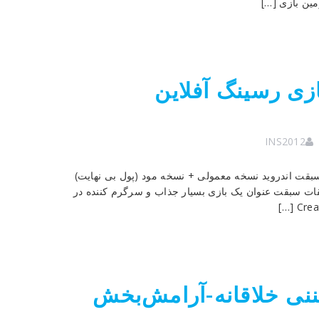
 – دانلود بازی رسینگ آفلاین
INS2012
لعاده مسابقات سبقت اندروید نسخه معمولی + نسخه مود (پول بی نهایت)
ه تست شده با اجرای آفلاین Drag Racing – مسابقات سبقت عنوان یک بازی بسیار جذاب و سرگرم کننده در
Mag – بازی تفننی خلاقانه-آرامش‌بخش