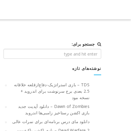
جستجو برای:
نوشته‌های تازه
TDS – بازی استراتژیک-دفاع‌از‌قلعه خلاقانه
2.5 بعدی برج سرنوشت برای اندروید +
نسخه مود
Dawn of Zombies – دانلود آپدیت جدید
بازی اکشن رستاخیز زامبی‌ها اندروید
دانلود مای درس برنامه‌ای برای نمرات عالی
Dead Warfare 2 – بازی اکشن باکیفیت-