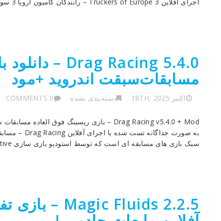
اجرای آفلاین Truckers of Europe 3 – رانندگان کامیون اروپا 3 سومین بازی […]
Drag Racing 5.4.0
مسابقات‌سبقت اندروید +مود
اکتبر 18TH, 2025
دسته‌بندی نشده
0 COMMENTS
Drag Racing v5.4.0 + Mod – بازی ریسینگ فوق ا
به صورت جداگان
سبک بازی های مسابقه ای است که توسط استودیو بازی سازی Creative […]
ic Fluids 2.2.5
آفلاین مایعات جادویی!