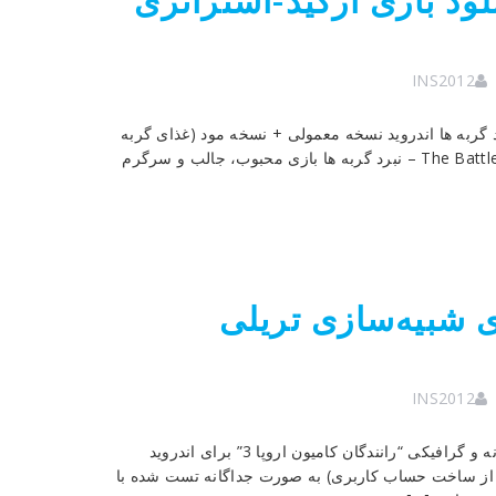
The Battle Ca – دانلود بازی آرکید-استراتژی
INS2012
د جالب و محبوب نبرد گربه ها اندروید نسخه معمولی + نسخه مود (غذای گربه
و xp بی نهایت) به صورت جداگانه تست شده با اجرای آفلاین The Battle Cats – نبرد گربه ها بازی محبوب، جالب و سرگرم
Truckers  – بازی شبیه‌سازی تریلی
INS2012
Truckers of Europe 3 v0.6.2 + Mod – بازی شبیه ساز واقع گرایانه و گرافیکی “رانندگان کامیون اروپا 3” برای اندروید
د از ساخت حساب کاربری) به صورت جداگانه تست شده با