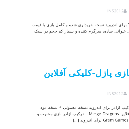
INS2012
ات جادویی” برای اندروید نسخه خریداری شده و کامل بازی با قیمت
 آفلاین Magic Fluids – مایعات جادویی عنوانی ساده، سرگرم کننده و بسیار کم حجم در سبک
Merge Dragons 1 – بازی پازل-کلیکی آفلاین
INS2012
زل جالب و محبوب ترکیب اژادر برای اندروید نسخه معمولی + نسخه مود
(خرید رایگان – سکه طلا و جواهرات نامحدود) تست شده با اجرای آفلاین Merge Dragons – ترکیب اژادر بازی محبوب و