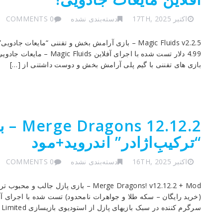
اکتبر 17TH, 2025
دسته‌بندی نشده
0 COMMENTS
Magic Fluids v2.2.5 – بازی آرامش بخش و تفننی “مایع
4.99 دلار تست شده با اجرای
بازی های تفننی با گیم پلی آرامش بخش و دوست داشتنی از […]
2.12.2
“ترکیب‌ِاژادر” اندروید+مود
اکتبر 16TH, 2025
دسته‌بندی نشده
0 COMMENTS
Merge Dragons! v12.12.2 + Mod – بازی پا
سرگرم کننده در سبک بازیهای پازل از استودیوی بازیسازی Gram Games Limited برای اندروید […]