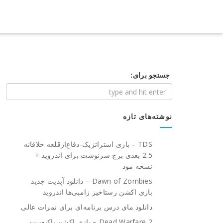
جستجو برای:
نوشته‌های تازه
TDS – بازی استراتژیک-دفاع‌از‌قلعه خلاقانه
2.5 بعدی برج سرنوشت برای اندروید +
نسخه مود
Dawn of Zombies – دانلود آپدیت جدید
بازی اکشن رستاخیز زامبی‌ها اندروید
دانلود مای درس برنامه‌ای برای نمرات عالی
Dead Warfare 2 – بازی اکشن باکیفیت-