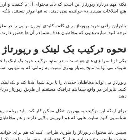
نکته مهم درباره رپورتاژ این است که باید محتوای آن با کیفیت و ارزش
هیچ اطلاعات مفیدی به خواننده نمی دهند، نه تنها موثر نیستند، بلکه م
بنابراین وقتی خرید رپورتاژ برای کلمه کلیدی اوزون تراپی را در ن
توجه کنید. سایت هایی که مخاطبان هدف شما در آن ها حضور دارند، به
نحوه ترکیب بک لینک و رپورتاژ ب
یکی از استراتژی های هوشمندانه در سئو، ترکیب خرید بک لینک با خری
شوند، می توانند نتایج بسیار بهتری نسبت به زمانی که به تنهایی است
رپورتاژ می تواند مخاطبان جدیدی را با برند شما آشنا کند و بک لین
کنند. بنابراین در واقع شما هم ترافیک مستقیم از طریق رپورتاژ دری
دهید.
برای اینکه این ترکیب به بهترین شکل ممکن کار کند، باید برنامه ریز
شناسایی کنید. سایت هایی که هم اتوریتی بالایی دارند و هم مخاطبان
سپس باید محتوای رپورتاژ را طوری طراحی کنید که هم برای خواننده
صورت طبیعی و غیرمزاحم قرار گرفته باشند. پیش نیاز ساخت بک ل