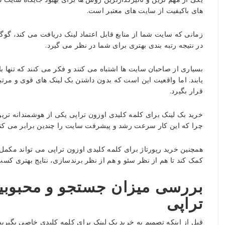
تجربه
های باکیفیت از سایت های معتبر است.
واقعی
سایت‌های
زمانی که سایت شما از منابع قابل اعتماد لینک دریافت می کند، گوگ
موفق
در نتیجه رتبه بندی بهتری برای شما در نظر می گیرد.
Reviewed
بسیاری از صاحبان سایت ها اشتباه می کنند و فکر می کنند که تنها ب
by
یابند. اما واقعیت این است که بدون داشتن بک لینک های قوی و مرت
Ins2012
قرار بگیرد.
on
Nov
خرید بک لینک برای کلمه کلیدی اوزون تراپی یکی از هوشمندانه تری
3
Rating:
چرا که این کار سرعت رشد و پیشرفت سایت را چندین برابر می کند
همچنین خرید رپورتاژ برای کلمه کلیدی اوزون تراپی می تواند مکمل
کمک کند تا هم از نظر سئو و هم از نظر برندسازی، نتایج بهتری کسب 
بررسی میزان جستجو و محبوبیت
تراپی
قبل از اینکه تصمیم به خرید بک لینک برای کلمه کلیدی خاصی بگیرید، 