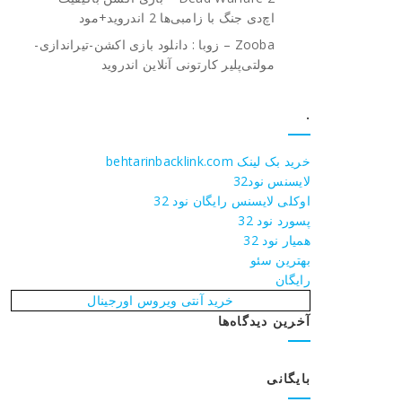
اچ‌دی جنگ با زامبی‌ها 2 اندروید+مود
Zooba – زوبا : دانلود بازی اکشن-تیراندازی-
مولتی‌پلیر کارتونی آنلاین اندروید
.
خرید بک لینک behtarinbacklink.com
لایسنس نود32
اوکلی لایسنس رایگان نود 32
پسورد نود 32
همیار نود 32
بهترین سئو
رایگان
خرید آنتی ویروس اورجینال
آخرین دیدگاه‌ها
بایگانی