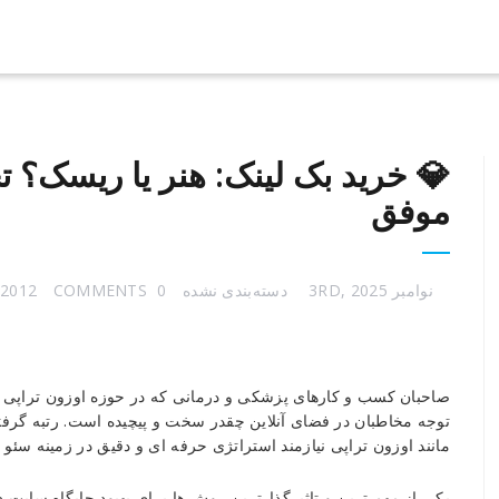
💎 خرید بک لینک: هنر یا ریسک؟ ت
موفق
نوامبر 3RD, 2025
دسته‌بندی نشده
0 COMMENTS
S2012
💎
خرید
بک
صاحبان کسب و کارهای پزشکی و درمانی که در حوزه اوزون تراپی ف
لینک:
توجه مخاطبان در فضای آنلاین چقدر سخت و پیچیده است. رتبه گر
هنر
مانند اوزون تراپی نیازمند استراتژی حرفه ای و دقیق در زمینه سئو
یا
ریسک؟
یکی از مهم ترین و تاثیرگذارترین روش ها برای بهبود جایگاه سایت 