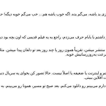
زی بد باشه، می‌گم بده. اگه خوب باشه هم… خب می‌گم خوبه دیگه! حالا ب
م با بابام حرف می‌زدم، راجع به یه فیلم قدیمی که اون بچه بود دیده بو
 نیست ها! فیلم‌های 2025 هم به‌محض اینکه منتشر میشن، تقریباً همون روز یا چند روز بعد تو
سرعت به‌روزرسانیش خوبه.
 و اینترنت یا ضعیفه یا اصلاً نیست. حالا تصور کن بخوای یه سریال د
آفلاین ببینی.
 می‌بینم رو دانلود می‌کنم. بعد صبح تو مسیر، همونا رو می‌بینم. به ن