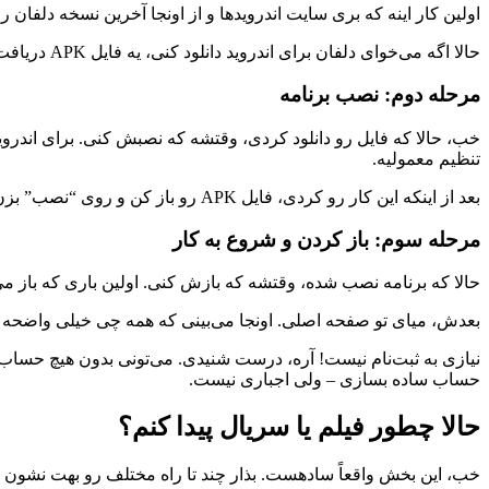
اولین کار اینه که بری سایت اندرویدها و از اونجا آخرین نسخه دلفان 
حالا اگه می‌خوای دلفان برای اندروید دانلود کنی، یه فایل APK دریافت می‌کنی. اگه هم می‌خوای برای ویندوز، یه فایل نصبی معمولی میگیری که مثل هر برنامه دیگه‌ای نصب میشه.
مرحله دوم: نصب برنامه
خب، حالا که فایل رو دانلود کردی، وقتشه که نصبش کنی. برای اندروید،
تنظیم معمولیه.
بعد از اینکه این کار رو کردی، فایل APK رو باز کن و روی “نصب” بزن. چند ثانیه طول می‌کشه و تمام! برای ویندوز هم همینطوره، فقط فایل نصبی رو اجرا کن و دستورات رو دنبال کن.
مرحله سوم: باز کردن و شروع به کار
حالا که برنامه نصب شده، وقتشه که بازش کنی. اولین باری که باز می
بعدش، میای تو صفحه اصلی. اونجا می‌بینی که همه چی خیلی واضحه – 
نیازی به ثبت‌نام نیست! آره، درست شنیدی. می‌تونی بدون هیچ حساب 
حساب ساده بسازی – ولی اجباری نیست.
حالا چطور فیلم یا سریال پیدا کنم؟
خب، این بخش واقعاً سادهست. بذار چند تا راه مختلف رو بهت نشون ب