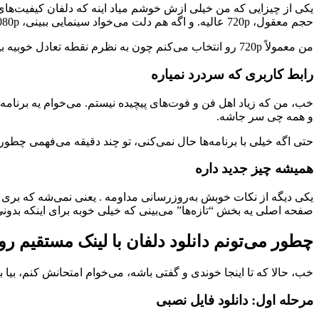
حجم معقول، 720p عالیه. و اگه هم دلت می‌خواد سینمایی ببینی، 1080p هم هست.
من معمولاً 720p رو انتخاب می‌کنم چون به نظرم نقطه تعادل خوبیه بین کیفیت و حجم. ولی گاهی وقتا که می‌خوام یه فیلم خاص رو با جزئیات ببینم، می‌رم سراغ 1080p. این انعطاف‌پذیری واقعاً کارآمده.
رابط کاربری که سردرد نمیاره
خب، من که زیاد اهل فن و فوت‌های پیچیده نیستم. می‌خوام یه برنامه ب
و همه چی سر جاشه.
حتی اگه خیلی با برنامه‌ها حال نمی‌کنی، تو چند دقیقه می‌فهمی چطور 
همیشه چیز جدید داره
یکی دیگه از نکات خوبش به‌روزرسانی مداومه . یعنی نمی‌شه که بری ت
صفحه اصلی یه بخش “تازه‌ها” می‌بینی که خیلی خوبه برای اینکه بدون
چطور می‌تونم دانلود دلفان با لینک مستقیم رو
خب، حالا که تا اینجا خوندی و گفتی باشه، می‌خوام امتحانش کنم، بیا
مرحله اول: دانلود فایل نصبی