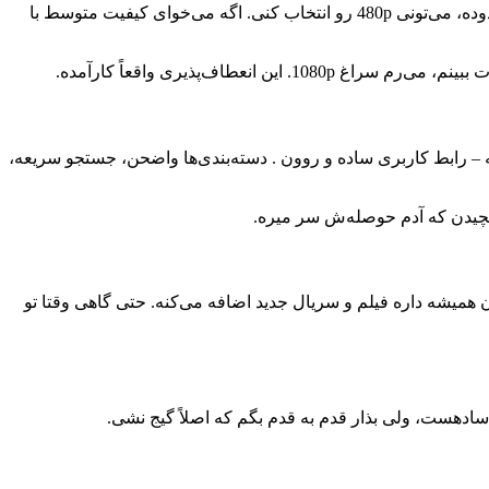
یکی از چیزایی که من خیلی ازش خوشم میاد اینه که دلفان کیفیت‌های مختلف رو ارائه می‌ده. یعنی اگه اینترنتت ضعیفه یا حجم دانلودت محدوده، می‌تونی 480p رو انتخاب کنی. اگه می‌خوای کیفیت متوسط با
ینه – رابط کاربری ساده و روون . دسته‌بندی‌ها واضحن، جستجو سریعه،
 پیچیدن که آدم حوصله‌ش سر میره.
 همیشه داره فیلم و سریال جدید اضافه می‌کنه. حتی گاهی وقتا تو
 سادهست، ولی بذار قدم به قدم بگم که اصلاً گیج نشی.