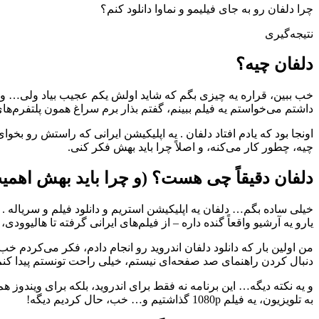
چرا دلفان رو به جای فیلیمو و نماوا دانلود کنم؟
نتیجه‌گیری
دلفان چیه؟
داشتم می‌خواستم یه فیلم ببینم، گفتم بذار برم سراغ همون پلتفرم‌ها
اونجا بود که یادم افتاد دلفان . یه اپلیکیشن ایرانی که راستش رو بخ
چیه، چطور کار می‌کنه، و اصلاً چرا باید بهش فکر کنی.
دلفان دقیقاً چی هست؟ (و چرا باید بهش اهمی
خیلی ساده بگم… دلفان یه اپلیکیشن استریم و دانلود فیلم و سریاله .
یارو یه آرشیو واقعاً گنده داره – از فیلم‌های ایرانی گرفته تا هالی
من اولین بار که دانلود دلفان اندروید رو انجام دادم، فکر می‌کردم خ
دنبال کردن راهنمای صد صفحه‌ای نیستم، خیلی راحت تونستم پیدا کن
و یه نکته دیگه… این برنامه نه فقط برای اندروید، بلکه برای ویندو
به تلویزیون، یه فیلم 1080p گذاشتیم و… خب، حال کردیم دیگه!