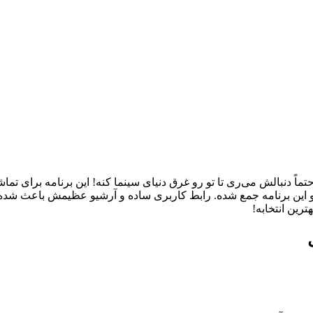
اً دنبالش می‌ری تا تو رو غرق دنیای سینما کنه! این برنامه برای تما
ه چی تو این برنامه جمع شده. رابط کاربری ساده و آرشیو عظیمش باعث شده
رین انتخابه!