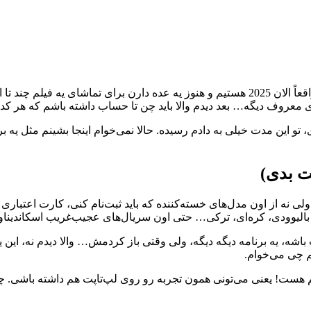
خب ببین، قراره یه چیزی بگم که شاید اولش یکم عجیب بیاد ولی… واقعاً الان 2025 هستیم و ه
ی معروف دیگه… بعد دیدم والا باید چن تا حساب داشته باشم که هر کدو
وای، تو این مدت خیلی به دادم رسیده. حالا نمی‌خوام اینجا بشینم مثل 
ت بدی)
 ولی نه از اون مدل‌های خسته‌کننده که باید ثبت‌نام کنی، کارت اعتبار
وودی، بالیوودی، کره‌ای، ترکی… حتی اون سریال‌های عجیب‌غریب اسکاندی
ب باشه، یه برنامه دیگه دیگه، ولی وقتی باز کردمش… والا دیدم نه، ای
م چی می‌خوام.
ز هم هست! یعنی می‌تونی همون تجربه رو روی لپ‌تاپت هم داشته باشی.