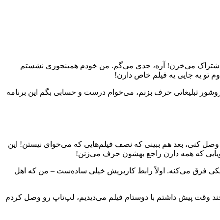
نوز یه عده دارن برای تماشای یه فیلم چند تا اشتراک می‌خرن! آره، جدی می‌گم. من خودم همینجوری نشستم
م تو یه جایی یه فیلم خاص دارن!
یه بروشور تبلیغاتی حرف بزنم، می‌خوام درست و حسابی بگم این برنامه
ی وصل کنی، بعد هم ببینی که نصف فیلم‌هایی که می‌خوای نیستن! این
ناویایی که همه دارن راجع بهشون حرف می‌زنن!
ن یکی فرق می‌کنه. اولاً رابط کاربریش خیلی ساده‌ست – من که اهل
 چند وقت پیش داشتم با دوستام فیلم می‌دیدیم، لپ‌تاپ رو وصل کردم