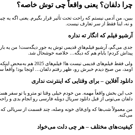
چرا دلفان؟ یعنی واقعاً چی توش خاصه؟
ببین، من آدمی نیستم که راحت تحت تأثیر قرار بگیرم. یعنی اگه یه چی
و نه، اینا فقط از سر تعارف نیست.
آرشیو فیلم که انگار ته نداره
جدی می‌گم، آرشیو فیلم‌های قدیمی توش یه جور دیگه‌ست! من یه بار داشت
پیداش کردم! بابام هم که دیگه… خلاصه خوشحال شد.
ولی فقط فیلم‌های قدیمی
اومد، من صبح دیدم خبرش رو، ظهر رفتم دلفان… اونجا بود! واقعاً 
دانلود آفلاین – برای وقتایی که اینترنت نداری
خب این بخش واقعاً مهمه. من خودم خیلی وقتا تو مترو یا تو سفر هستم
دلفان می‌تونی از قبل دانلود سریال دوبله فارسی رو انجام بدی و راحت 
من معمولاً شب‌ها که وای‌فای خونه وصله، چند قسمت از سریالی که دارم
می‌کنه.
کیفیت‌های مختلف – هر چی دلت می‌خواد