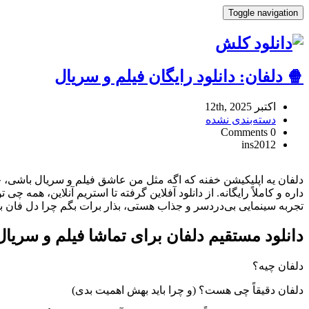
Toggle navigation
🍿 دلفان: دانلود رایگان فیلم و سریال
اکتبر 12th, 2025
دسته‌بندی نشده
0 Comments
ins2012
🍿
دلفان:
دلفان یه اپلیکیشن خفنه که اگه مثل من عاشق فیلم و سریال باشی، حتم
دانلود
داره و کاملاً رایگانه. از دانلود آفلاین گرفته تا استریم آنلاین، هم
رایگان
تجربه سینمایی بی‌دردسر و جذاب هستی، بذار برات بگم چرا دل فان بهت
فیلم
و
دانلود مستقیم دلفان برای تماشا فیلم و سریال
سریال
Reviewed
by
دلفان چیه؟
Ins2012
on
دلفان دقیقاً چی هست؟ (و چرا باید بهش اهمیت بدی)
Oct
12
Rating: