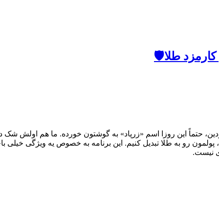
ارمزد طلا🛡️
ین، حتماً این روزا اسم «زرپاد» به گوشتون خورده. ما هم اولش شک داش
 پولمون رو به طلا تبدیل کنیم. این برنامه به خصوص یه ویژگی خیلی ب
ی نیست.