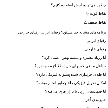
چطور می‌تونیم ازش استفاده کنیم؟
Reviewed
by
نقاط قوت ✨
Ins2012
on
نقاط ضعف ⚠️
Sep
2
Rating:
برنامه‌های مشابه چیا هستن؟ رقبای ایرانی رقبای خارجی
رقبای ایرانی
رقبای خارجی
آیا زرپاد معتبره و میشه بهش اعتماد کرد؟
حداقل مبلغی که برای خرید طلا لازمه چقدره؟
آیا طلای خریداری شده پشتوانه فیزیکی داره؟
امکان تحویل فیزیکی طلا چطور انجام میشه؟
آیا قیمت‌های زرپاد با بازار فرق می‌کنه؟
جمع‌بندی آخر