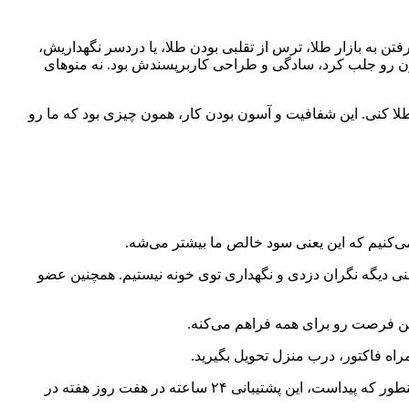
تن به بازار طلا، ترس از تقلبی بودن طلا، یا دردسر نگهداریش،
رمون رو جلب کرد، سادگی و طراحی کاربرپسندش بود. نه منوهای
 طلا کنی. این شفافیت و آسون بودن کار، همون چیزی بود که ما رو
می‌کنیم که این یعنی سود خالص ما بیشتر می‌شه.
 یعنی دیگه نگران دزدی و نگهداری توی خونه نیستیم. همچنین عضو
اه فاکتور، درب منزل تحویل بگیرید.
پشتیبانی ۲۴ ساعته: ما چند بار که به مشکل خوردیم، پشتیبانی آنلاینشون خیلی سریع و دوستانه جوابمون رو داد و واقعاً حس خوبی داشت. اینطور که پیداست، این پشتیبانی ۲۴ ساعته در هفت روز هفته در