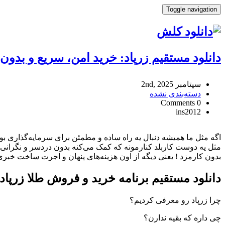
Toggle navigation
دانلود مستقیم زرپاد: خرید امن، سریع و بدون ک
سپتامبر 2nd, 2025
دسته‌بندی نشده
0 Comments
ins2012
دانلود
مستقیم
اگه مثل ما همیشه دنبال یه راه ساده و مطمئن برای سرمایه‌گذاری بود
زرپاد:
مثل یه دوست کاربلد کنارمونه که کمک می‌کنه بدون دردسر و نگرانی،
خرید
بدون کارمزد ! یعنی دیگه از اون هزینه‌های پنهان و اجرت ساخت خبر
امن،
سریع
دانلود مستقیم برنامه خرید و فروش طلا زرپاد
و
بدون
چرا زرپاد رو معرفی کردیم؟
کارمزد
طلا
چی داره که بقیه ندارن؟
🛡️