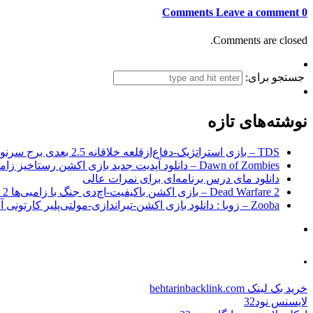
Leave a comment
0 Comments
Comments are closed.
جستجو برای:
نوشته‌های تازه
TDS – بازی استراتژیک-دفاع‌از‌قلعه خلاقانه 2.5 بعدی برج سرنوشت برای اندروید + نسخه مود
Dawn of Zombies – دانلود آپدیت جدید بازی اکشن رستاخیز زامبی‌ها اندروید
دانلود مای درس برنامه‌ای برای نمرات عالی
Dead Warfare 2 – بازی اکشن باکیفیت-اچ‌دی جنگ با زامبی‌ها 2 اندروید+مود
Zooba – زوبا : دانلود بازی اکشن-تیراندازی-مولتی‌پلیر کارتونی آنلاین اندروید
.
خرید بک لینک behtarinbacklink.com
لایسنس نود32