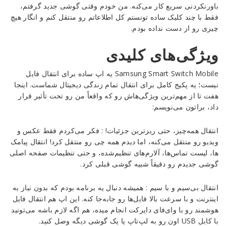
باورنکردنی سریع کار می‌کنه. من خودم وقتی گوشی جدید گرفتم،
فقط با چند کلیک ساده تونستم کل اطلاعاتم رو منتقل کنم و انگار هیچ
Reviewed
چیزی رو از دست نداده بودم.
by
Ins2012
ویژگی‌های کلیدی
on
Sep
Samsung Smart Switch Mobile یه اپ ساده برای انتقال فایل
17
Rating:
نیست؛ یه پکیج کامل برای انتقال تمام زندگی دیجیتال شماست. اینجا
هفت تا از مهم‌ترین ویژگی‌هاش رو که واقعاً من رو تحت تأثیر قرار
داد، براتون می‌نویسم:
انتقال همه‌چیز، حتی ریزترین جزئیات! : فکر می‌کردم فقط عکس و
ویدیو رو منتقل می‌کنه، اما دیدم همه چی رو منتقل کرد! انتقال پیامک‌
ها، لیست تماس‌ها، آلارم‌های تنظیم‌شده، و حتی تنظیمات صفحه اصلی
گوشی جدیدم رو دقیقاً شبیه گوشی قبلی کرد.
انتقال بی‌سیم و با سیم : همیشه دنبال یه برنامه بودم که بدون نیاز به
اینترنت و با سرعت بالا فایل‌ها رو جابه‌جا کنه. این اپ هم انتقال فایل
هوشمند رو با وای‌فای دایرکت انجام میده، هم اگه لازم باشه می‌تونید
با کابل USB اون رو به لپ‌تاپ یا یک گوشی دیگه وصل کنید.