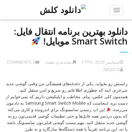
Toggle
navigation
دانلود بهترین برنامه انتقال فایل:
Smart Switch موبایل!
سپتامبر 17TH, 2025
دسته‌بندی نشده
0 COMMENTS
INS2012
دانلود
راستش رو بخواید، یکی از دغدغه‌های همیشگی من وقتی گوشی جدید
بهترین
می‌خرم، اینه که چطوری اطلاعاتم رو سریع و امن منتقل کنم .
برنامه
همه‌مون کلی عکس، پیام، مخاطب و اپلیکیشن داریم که نمی‌خوایم از
انتقال
دست بره. اینجاست که Samsung Smart Switch Mobile به دادمون
فایل:
می‌رسه.
این اپ رسمی سامسونگ برای اندرویده و کاری می‌کنه
Smart
که بدون دردسر همه فایل‌ها و حتی تنظیمات گوشی قدیمی‌تون رو به
Switch
گوشی جدید منتقل کنید. مهم نیست گوشی قبلی‌تون سامسونگ باشه
موبایل!
یا نه، این برنامه تقریباً با همه دستگاه‌ها سازگاره و به طرز