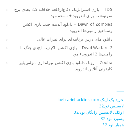
TDS – بازی استراتژیک-دفاع‌از‌قلعه خلاقانه 2.5 بعدی برج
سرنوشت برای اندروید + نسخه مود
Dawn of Zombies – دانلود آپدیت جدید بازی اکشن
رستاخیز زامبی‌ها اندروید
دانلود مای درس برنامه‌ای برای نمرات عالی
Dead Warfare 2 – بازی اکشن باکیفیت-اچ‌دی جنگ با
زامبی‌ها 2 اندروید+مود
Zooba – زوبا : دانلود بازی اکشن-تیراندازی-مولتی‌پلیر
کارتونی آنلاین اندروید
.
خرید بک لینک behtarinbacklink.com
لایسنس نود32
اوکلی لایسنس رایگان نود 32
پسورد نود 32
همیار نود 32