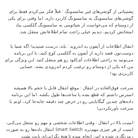
پشتیبانی از گوشی‌های غیر سامسونگ : قبلاً فکر می‌کردم فقط برای
گوشی‌های سامسونگ به سامسونگ کاربرد داره، اما وقتی برای یکی
از دوستام که می‌خواست از شیائومی به سامسونگ گلکسی بیاد
امتحانش کردیم، دیدیم خیلی راحت تمام اطلاعاتش منتقل شد.
انتقال اطلاعات از آیفون به اندروید : بله، درست شنیدید! اگه شما یا
دوست‌تون قصد دارید از آیفون به گلکسی کوچ کنید، با این برنامه
می‌تونید به راحتی اطلاعات آی‌کلود رو هم منتقل کنید. این ویژگی برای
من که یکی از دوستام رو ترغیب کردم اندرویدی بشه، حسابی
کاربردی بود!
سرعت فوق‌العاده در انتقال : موقع انتقال فایل با حجم بالا همیشه
استرس داشتم که قطع بشه یا ساعت‌ها طول بکشه. اما این برنامه
داده‌های چندین گیگابایتی رو در عرض چند دقیقه جابه‌جا کرد، اونم با
سرعت باورنکردنی!
امنیت بالا در انتقال : وقتی اطلاعات شخصی و مهم رو منتقل می‌کنی،
امنیت از هر چیزی مهم‌تره. Smart Switch انتقال داده‌ها رو به صورت
رمزنگاری شده و امن انجام میده تا هیچ نگرانی‌ای بابت نشت