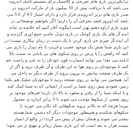
برانگیزترین بازی های تفریحی و کلاسیک برای سیستم عامل اندروید
اعتیادآور
می باشد که با دریافت بیش از 50 میلیون بار از مارکت اندروید در
دودل
صدر بازی های برتر اندرویدی قرار دارد و دارای امتیاز 4.5 از 5.0 می
جامپ
باشد که امروز قصد معرفی آن را داریم! اگر بخواهیم توضیحاتی در
اندروید
مورد بازی اراوه دهیم بهتر است اینگونه آغاز کنیم که خلاصه ی تمام
+
ایده آل های یک بازی کوچک در بازی دودل جامپ جمع اوری گردیده و
مود
آن ایده آل چیزی جز بازی کردن با یک دست در زمان بیکاری نیست! در
این بازی شما نقش یک موجود عجیب و غریب با نام دودل را بازی می
Reviewed
کنید که راهش را با پرش بر روی سکوی های بی پایانی به سمت بالا
by
ادامه می دهد! می توانید اسمارت فون خودتان را به چپ و راست خم
Ins2012
کنید تا موجودتان بر روی هوا به این طرف و آن طرف برود و اگر از
on
یک طرف صفحه نمایش به بیرون بروید از طرف دیگر به داخل می
Nov
آید. همچنین می توانید بر روی صفحه بزنید تا موجودتان شلیک هم بکند!
11
Rating:
زمین عمودی پیش روی شما پر است از اشیائی که به شما کمک کنند
و یا اینکه شما را از رفتن و صعود به بالا باز دارند! فنرهای موجود بر
روی بعضی از سکوها موجب می شوند تا 3 برابر اندازه ی معمول
بپرید! هرچه که به بالاتر بروید سکوهایی که تکان می خورند یا
سکوهای شکننده و همینطور موجودات دیگر که دشمن شما هستند
بیشتر می شوند و هیجان بیش از پیش می گردد! در واقع از امتیاز
بیست هزار به بعد است که این بازی بسیار زیباتر و مهیج تر می شود!