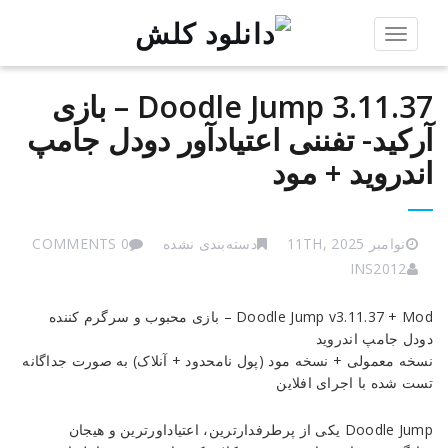
Toggle
navigation
Doodle Jump 3.11.37 – بازی
آرکید- تفننی اعتیادآور دودل جامپ
اندروید + مود
نوامبر 11TH, 2025
دسته‌بندی نشده
0 COMMENTS
INS2012
Doodle
Doodle Jump v3.11.37 + Mod – بازی محبوب و سرگرم کننده
Jump
دودل جامپ اندروید
3.11.37
نسخه معمولی + نسخه مود (پول نامحدود + آنلاک) به صورت جداگانه
–
تست شده با اجرای افلاین
بازی
آرکید-
Doodle Jump یکی از پرطرفدارترین، اعتیاداورترین و هیجان
تفننی