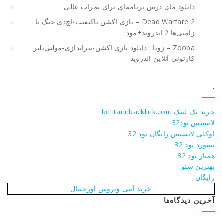
دانلود مای درس برنامه‌ای برای نمرات عالی
Dead Warfare 2 – بازی اکشن باکیفیت-اچ‌دی جنگ با
زامبی‌ها 2 اندروید+مود
Zooba – زوبا : دانلود بازی اکشن-تیراندازی-مولتی‌پلیر
کارتونی آنلاین اندروید
.
خرید بک لینک behtarinbacklink.com
لایسنس نود32
اوکلی لایسنس رایگان نود 32
پسورد نود 32
همیار نود 32
بهترین سئو
رایگان
خرید آنتی ویروس اورجینال
آخرین دیدگاه‌ها