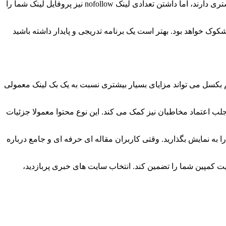
نکته دیگری که باید به آن توجه کنید، تعادل بین بک لینک های dofollow و nofollow است. در حالی که بک لینک های dofollow ارزش سئویی بیشتری دارند، اما داشتن تعدادی لینک nofollow نیز پروفایل لینک شما را
ک خواهد بود. بهتر است یک برنامه تدریجی و پایدار داشته باشید
م بکسل می تواند مزایای بسیار بیشتری نسبت به یک بک لینک معمولی
لب اعتماد مخاطبان نیز کمک می کند. این نوع محتوا معمولا جزئیات
 به نمایش بگذارید. وقتی کاربران مقاله ای حرفه ای و جامع درباره
یت کمپین شما را تضمین کند. انتخاب سایت های خبری پربازدید،