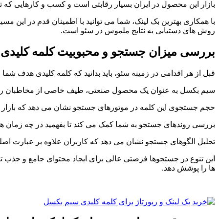
بازار این محصول در ایران بسیار رقابتی است و کسب و کارهایی که تو
انفجاری
بالا
با همکاری بهترین بک لینک، شما می توانید با اطمینان قدم در این مسی
ببریم
Reviewed
روش های دستیابی به نتایج ملموس در سئو است.
by
Ins2012
بررسی میزان جستجو و محبوبیت کلمه کلیدی
on
Nov
16
Rating:
قبل از هر اقدامی در زمینه سئو، باید بدانید که کلمه کلیدی هدف ش
سیم بکسل به عنوان یک محصول صنعتی، طیف خاصی از مخاطبان را هد
حجم جستجوی این کلمه در موتورهای جستجو نشان می دهد که بازار نسب
بررسی روندهای جستجو به شما کمک می کند تا بفهمید در چه زمان ه
تحلیل الگوهای جستجو نشان می دهد که کاربران علاوه بر عبارت اص
این تنوع در جستجوها فرصتی عالی برای ایجاد محتوای جامع و جذب ترا
ها را پوشش دهد.