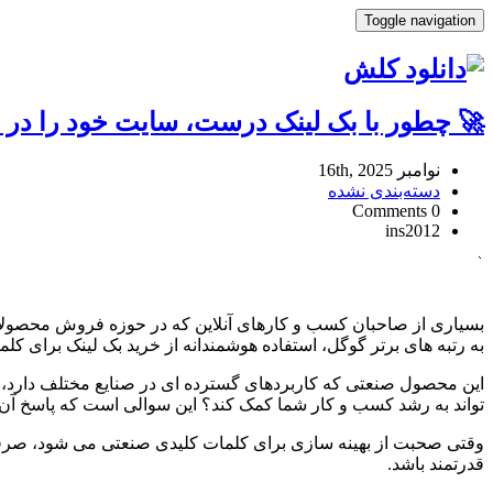
Toggle navigation
🚀 چطور با بک لینک درست، سایت خود را در نتا
نوامبر 16th, 2025
دسته‌بندی نشده
0 Comments
ins2012
🚀
چطور
با
بسیاری از صاحبان کسب و کارهای آنلاین که در حوزه فروش محصولا
بک
به رتبه های برتر گوگل، استفاده هوشمندانه از خرید بک لینک برای ک
لینک
درست،
این محصول صنعتی که کاربردهای گسترده ای در صنایع مختلف دارد، ن
سایت
تواند به رشد کسب و کار شما کمک کند؟ این سوالی است که پاسخ آن 
خود
را
وقتی صحبت از بهینه سازی برای کلمات کلیدی صنعتی می شود، صرفا تو
در
قدرتمند باشد.
نتایج
گوگل