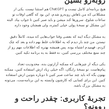
هیچ برنامه‌ای کامل نیست و ChatGPT هم استثنا نیست. یکی از
مشکلاتی که من باهاش روبه‌رو شدم، این بود که گاهی اوقات تو
ساعات شلوغ، سرور‌ها کند میشن و باید صبر کنین تا جواب بیاد. البته
این مشکل تو نسخهٔ پولی خیلی کمتره، ولی همچنان وجود داره.
یه مشکل دیگه اینه که بعضی وقتا جواب‌هایی که میده، کاملاً دقیق
نیستن. من چند بار دیدم که یه اطلاعات غلط بهم داده و بعد که چک
کردم، فهمیدم اشتباه بوده. پس همیشه بهتره که اطلاعات مهم رو از
چند منبع مختلف بررسی کنین، نه فقط به یه برنامه تکیه کنین.
یکی دیگه از چیزهایی که ممکنه آزارتون بده، محدودیت تعداد
پیام‌هاست. تو نسخهٔ رایگان، اگه خیلی زیاد ازش استفاده کنین، ممکنه
بهتون بگه که باید چند ساعت صبر کنین تا دوباره بتونین ازش استفاده
کنین. این برای کسایی که کارشون وابسته به این برنامه‌ست، می‌تونه
یه مشکل بزرگ باشه.
تجربهٔ کاربری: چقدر راحت و
روونه؟