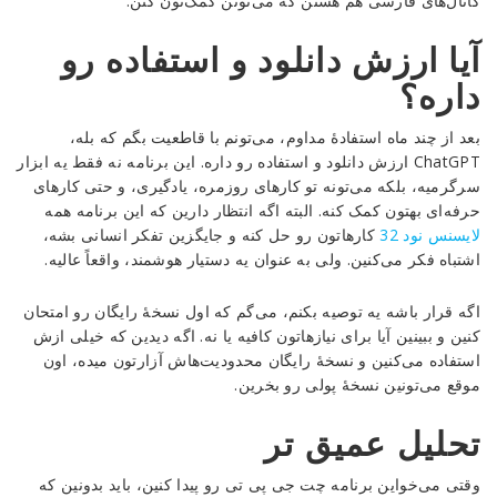
کانال‌های فارسی هم هستن که می‌تونن کمک‌تون کنن.
آیا ارزش دانلود و استفاده رو
داره؟
بعد از چند ماه استفادهٔ مداوم، می‌تونم با قاطعیت بگم که بله،
ChatGPT ارزش دانلود و استفاده رو داره. این برنامه نه فقط یه ابزار
سرگرمیه، بلکه می‌تونه تو کارهای روزمره، یادگیری، و حتی کارهای
حرفه‌ای بهتون کمک کنه. البته اگه انتظار دارین که این برنامه همه
لایسنس نود 32
کارهاتون رو حل کنه و جایگزین تفکر انسانی بشه،
اشتباه فکر می‌کنین. ولی به عنوان یه دستیار هوشمند، واقعاً عالیه.
اگه قرار باشه یه توصیه بکنم، می‌گم که اول نسخهٔ رایگان رو امتحان
کنین و ببینین آیا برای نیازهاتون کافیه یا نه. اگه دیدین که خیلی ازش
استفاده می‌کنین و نسخهٔ رایگان محدودیت‌هاش آزارتون میده، اون
موقع می‌تونین نسخهٔ پولی رو بخرین.
تحلیل عمیق تر
وقتی می‌خواین برنامه چت جی پی تی رو پیدا کنین، باید بدونین که