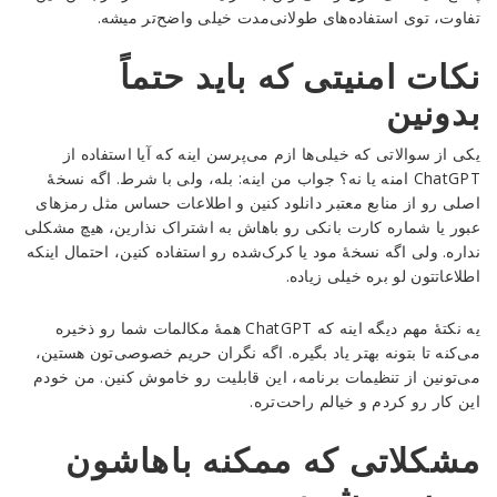
تفاوت، توی استفاده‌های طولانی‌مدت خیلی واضح‌تر میشه.
نکات امنیتی که باید حتماً
بدونین
یکی از سوالاتی که خیلی‌ها ازم می‌پرسن اینه که آیا استفاده از
ChatGPT امنه یا نه؟ جواب من اینه: بله، ولی با شرط. اگه نسخهٔ
اصلی رو از منابع معتبر دانلود کنین و اطلاعات حساس مثل رمزهای
عبور یا شماره کارت بانکی رو باهاش به اشتراک نذارین، هیچ مشکلی
نداره. ولی اگه نسخهٔ مود یا کرک‌شده رو استفاده کنین، احتمال اینکه
اطلاعاتتون لو بره خیلی زیاده.
یه نکتهٔ مهم دیگه اینه که ChatGPT همهٔ مکالمات شما رو ذخیره
می‌کنه تا بتونه بهتر یاد بگیره. اگه نگران حریم خصوصی‌تون هستین،
می‌تونین از تنظیمات برنامه، این قابلیت رو خاموش کنین. من خودم
این کار رو کردم و خیالم راحت‌تره.
مشکلاتی که ممکنه باهاشون
روبه‌رو بشین