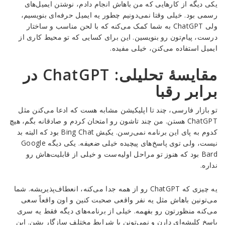
یکی دیگه از کارهایی که من باهاش انجام دادم، نوشتن ایمیل‌های
رسمی بود. خیلی وقتا نمی‌دونیم چطور یه ایمیل حرفه‌ای بنویسیم،
ولی ChatGPT به شما کمک می‌کنه که با لحن مناسب و ساختار
درست، پیام‌تون رو بنویسین. این برای کسایی که تو محیط کاری از
ایمیل استفاده می‌کنن، خیلی مفیده.
مقایسهٔ تحلیلی: ChatGPT در
برابر رقبا
تو بازار فارسی، چند تا اپلیکیشن مشابه هست که ادعا می‌کنن مثل
ChatGPT هستن. من چند تاشون رو امتحان کردم و صادقانه بگم، هیچ
کدوم به پای این برنامه نمی‌رسن. یکیش Bing Chat بود که البته بد
نیست، ولی توی پاسخ‌های پیچیده خیلی ضعیفه. یکی دیگه Google
Bard بود که هنوز تو مراحل اولیه‌ست و خیلی از قابلیت‌هاش رو
نداره.
یه چیزی که ChatGPT رو از همه جدا می‌کنه، انعطاف‌پذیریشه. شما
می‌تونین باهاش مثل یه نفر واقعی صحبت کنین و اون واقعاً سعی
می‌کنه منظورتون رو بفهمه. خیلی از برنامه‌های دیگه فقط یه سری
پاسخ کلیشه‌ای دارن و نمی‌تونن با شرایط مختلف سازگار بشن. این