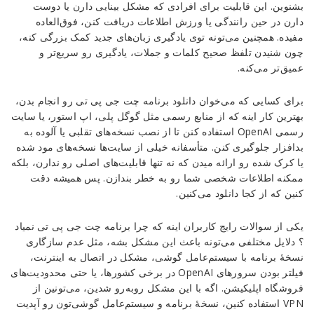
بشنوین. این قابلیت برای افرادی که مشکل بینایی دارن یا دوست
دارن در حین رانندگی یا ورزش اطلاعات دریافت کنن، فوق‌العاده
مفیده. همچنین می‌تونه توی یادگیری زبان‌های جدید کمک بزرگی کنه،
چون شنیدن تلفظ صحیح کلمات و جملات، یادگیری رو سریع‌تر و
عمیق‌تر می‌کنه.
برای کسایی که می‌خوان دانلود برنامه چت جی پی تی رو انجام بدن،
بهترین کار اینه که از منابع رسمی مثل گوگل پلی، اپ استور، یا سایت
رسمی OpenAI استفاده کنن تا از نصب نسخه‌های تقلبی یا آلوده به
بدافزار جلوگیری کنن. متأسفانه خیلی از سایت‌ها نسخه‌های مود شده
یا کرک شده رو ارائه میدن که نه تنها قابلیت‌های اصلی رو ندارن، بلکه
ممکنه اطلاعات شخصی شما رو به خطر بندازن. پس همیشه دقت
کنین که از کجا دانلود می‌کنین.
یکی از سوالات رایج کاربران اینه که چرا برنامه چت جی پی تی نمیاد
؟ دلایل مختلفی می‌تونه باعث این مشکل بشه، مثل عدم سازگاری
نسخهٔ برنامه با سیستم‌عامل گوشی، مشکل در اتصال به اینترنت،
فیلتر بودن سرورهای OpenAI در برخی کشورها، یا حتی محدودیت‌های
فروشگاه اپلیکیشن. اگه با این مشکل روبه‌رو شدین، می‌تونین از
VPN استفاده کنین، نسخهٔ برنامه و سیستم‌عامل گوشی‌تون رو آپدیت