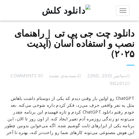
Toggle
navigation
دانلود چت جی پی تی | راهنمای
نصب و استفاده آسان (آپدیت
۲۰۲۵)
دسامبر 22ND, 2025
دسته‌بندی نشده
0 COMMENTS
INS2012
دانلود
ChatGPT رو اولین بار وقتی دیدم که یکی از دوستام داشت باهاش
چت
مثل یه نفر واقعی حرف می‌زد، فکر کردم داره شوخی می‌کنه. بعد
جی
خودم رفتم دانلود ChatGPT کردم و تازه فهمیدم این برنامه چقدر
پی
می‌تونه تو زندگی روزمره آدم تغییر ایجاد کنه. از اون روز تا الان، این
تی
برنامه یکی از ابزارهای ثابت گوشیم شده. اگه می‌خواین بدونین چطور
|
این هوش مصنوعی می‌تونه کارهای شما رو راحت‌تر کنه، بهتره تا آخر
راهنمای