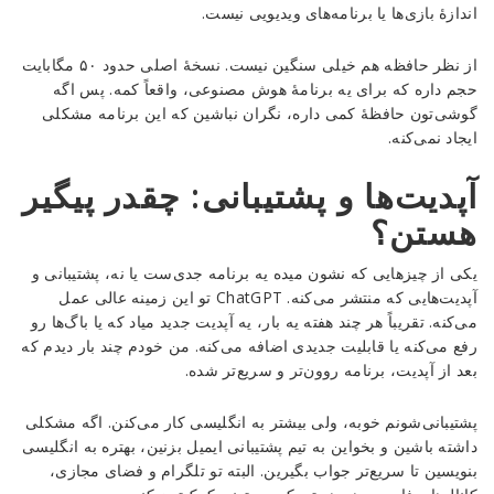
اندازهٔ بازی‌ها یا برنامه‌های ویدیویی نیست.
از نظر حافظه هم خیلی سنگین نیست. نسخهٔ اصلی حدود ۵۰ مگابایت
حجم داره که برای یه برنامهٔ هوش مصنوعی، واقعاً کمه. پس اگه
گوشی‌تون حافظهٔ کمی داره، نگران نباشین که این برنامه مشکلی
ایجاد نمی‌کنه.
آپدیت‌ها و پشتیبانی: چقدر پیگیر
هستن؟
یکی از چیزهایی که نشون میده یه برنامه جدی‌ست یا نه، پشتیبانی و
آپدیت‌هایی که منتشر می‌کنه. ChatGPT تو این زمینه عالی عمل
می‌کنه. تقریباً هر چند هفته یه بار، یه آپدیت جدید میاد که یا باگ‌ها رو
رفع می‌کنه یا قابلیت جدیدی اضافه می‌کنه. من خودم چند بار دیدم که
بعد از آپدیت، برنامه روون‌تر و سریع‌تر شده.
پشتیبانی‌شونم خوبه، ولی بیشتر به انگلیسی کار می‌کنن. اگه مشکلی
داشته باشین و بخواین به تیم پشتیبانی ایمیل بزنین، بهتره به انگلیسی
بنویسین تا سریع‌تر جواب بگیرین. البته تو تلگرام و فضای مجازی،