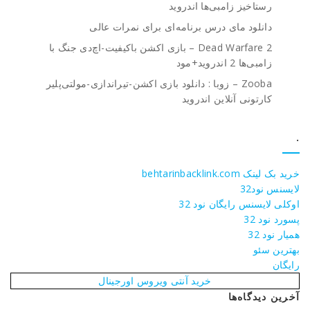
رستاخیز زامبی‌ها اندروید
دانلود مای درس برنامه‌ای برای نمرات عالی
Dead Warfare 2 – بازی اکشن باکیفیت-اچ‌دی جنگ با
زامبی‌ها 2 اندروید+مود
Zooba – زوبا : دانلود بازی اکشن-تیراندازی-مولتی‌پلیر
کارتونی آنلاین اندروید
.
خرید بک لینک behtarinbacklink.com
لایسنس نود32
اوکلی لایسنس رایگان نود 32
پسورد نود 32
همیار نود 32
بهترین سئو
رایگان
خرید آنتی ویروس اورجینال
آخرین دیدگاه‌ها