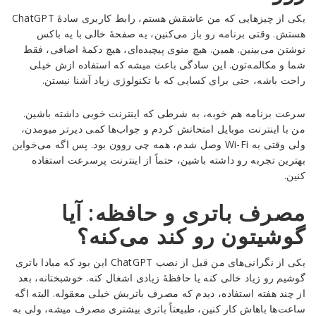
یکی از چیزهایی که من عاشقش هستم، رابط کاربری سادهٔ ChatGPT
هستش. وقتی برنامه رو باز می‌کنین، یه صفحهٔ خالی با یه باکس
نوشتن می‌بینین. همین. هیچ منوی پیچیده‌ای، هیچ دکمهٔ اضافی، فقط
شما و مکالمه‌تون. این سادگی باعث میشه که استفاده ازش خیلی
راحت باشه، حتی برای کسایی که با تکنولوژی زیاد آشنا نیستن.
سرعت برنامه هم خوبه، به شرطی که اینترنت خوبی داشته باشین.
من با اینترنت موبایل امتحانش کردم و جواب‌ها کمی دیرتر میومدن،
ولی وقتی به Wi-Fi وصل شدم، همه چی روون بود. پس اگه می‌خواین
بهترین تجربه رو داشته باشین، حتماً از اینترنت پرسرعت استفاده
کنین.
مصرف باتری و حافظه: آیا
گوشیتون رو کند می‌کنه؟
یکی از نگرانی‌های من قبل از نصب ChatGPT این بود که مبادا باتری
گوشیم رو زیاد خالی کنه یا حافظهٔ زیادی اشغال کنه. خوشبختانه، بعد
از چند هفته استفاده، دیدم که مصرف باتریش خیلی معقوله. البته اگه
ساعت‌ها باهاش کار کنین، طبیعتاً باتری بیشتری مصرف میشه، ولی به