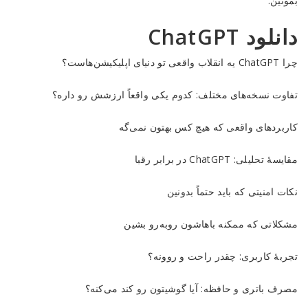
بمونین.
نصب
و
دانلود ChatGPT
استفاده
آسان
چرا ChatGPT یه انقلاب واقعی تو دنیای اپلیکیشن‌هاست؟
(آپدیت
۲۰۲۵)
تفاوت نسخه‌های مختلف: کدوم یکی واقعاً ارزشش رو داره؟
Reviewed
کاربردهای واقعی که هیچ کس بهتون نمی‌گه
by
Ins2012
مقایسهٔ تحلیلی: ChatGPT در برابر رقبا
on
Dec
نکات امنیتی که باید حتماً بدونین
22
Rating:
مشکلاتی که ممکنه باهاشون روبه‌رو بشین
تجربهٔ کاربری: چقدر راحت و روونه؟
مصرف باتری و حافظه: آیا گوشیتون رو کند می‌کنه؟