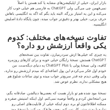
بازار ایران، خیلی از اپلیکیشن‌های مشابه یا کند هستن یا اصلاً
نمی‌فهمن چی می‌گی. ولی ChatGPT به فارسی هم خیلی خوب کار
می‌کنه و این یه امتیاز بزرگه. البته باید بگم که اگه به انگلیسی باهاش
حرف بزنی، خیلی بهتر و دقیق‌تر جواب میده، چون پایگاه دادهٔ اصلیش
انگلیسیه.
تفاوت نسخه‌های مختلف: کدوم
یکی واقعاً ارزشش رو داره؟
یه چیزی که خیلی‌ها ازش سردرمیارن، تفاوت بین نسخه‌های
ChatGPT هستش. نسخهٔ رایگان خیلی خوبه و برای کارهای روزمره
کافیه، ولی نسخهٔ پولی یا ChatGPT Plus یه دنیای دیگه‌ست. من
خودم اول فکر می‌کردم این پول اضافه‌ای که میدم ارزشش رو نداره،
ولی وقتی دیدم چه قدر سریع‌تر جواب میده و توی ساعات شلوغ هم
هیچ مشکلی نداره، نظرم عوض شد.
نسخهٔ مود شده هم تو بازار هست که بعضی‌ها دنبالشن. صادقانه بگم،
من امتحانش کردم و واقعاً توصیه نمی‌کنم. اول اینکه امنیتش صفره و
ممکنه اطلاعاتتون لو بره. دوم اینکه خیلی از قابلیت‌های اصلی رو
نداره یا به درستی کار نمی‌کنه. بعضی‌ها فکر می‌کنن با نسخهٔ مود