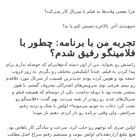
چرا بعضی وقت‌ها یه فیلم یا سریال کار نمی‌کنه؟
جمع‌بندی آخر: بالاخره نصبش کنم یا نه؟
تجربه من با برنامه: چطور با
فلامینگو رفیق شدم؟
راستش رو بخواید، من از اون دسته آدم‌هایی‌ام که حوصله ندارم برای
پیدا کردن یه فیلم، چندتا اپلیکیشن مختلف رو بگردم. یه روز غروب
جمعه بود و هوس کرده بودم جدیدترین قسمت از سریال مورد علاقه‌م
رو ببینم. هرچی توی سرویس‌های اشتراکی معروف گشتم، یا هنوز
منتشر نشده بود یا دوبله نداشت. یکی از دوستام که همیشه فیلم و
سریال‌های جدید رو زودتر از بقیه می‌دید، بهم گفت: «فلامینگو رو
نصب کن، دعات به جونم می‌مونه!» اولش با شک و تردید رفتم
سراغش، ولی وقتی برنامه رو باز کردم، دهنم باز موند!
اولین چیزی که توجهم رو جلب کرد، سرعت و سادگی کار باهاش بود.
هیچ تبلیغ آزاردهنده‌ای اولش نیومد و مستقیم رفتم سراغ اصل مطلب: