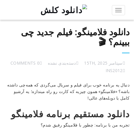
Toggle
navigation
دانلود فلامینگو: فیلم جدید چی
ببینم؟ 🎬
سپتامبر 15TH, 2025
دسته‌بندی نشده
0 COMMENTS
INS2012
دانلود
دنبال یه برنامه خوب برای فیلم و سریال می‌گردی که همه‌چی داشته
فلامینگو:
باشه؟ «فلامینگو» همون چیزیه که کارت رو راه میندازه؛ یه آرشیو
فیلم
کامل با دوبله‌های عالی!
جدید
چی
دانلود مستقیم برنامه فلامینگو
ببینم؟
🎬
تجربه من با برنامه: چطور با فلامینگو رفیق شدم؟