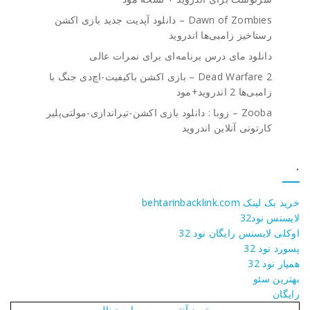
Dawn of Zombies – دانلود آپدیت جدید بازی اکشن
رستاخیز زامبی‌ها اندروید
دانلود مای درس برنامه‌ای برای نمرات عالی
Dead Warfare 2 – بازی اکشن باکیفیت-اچ‌دی جنگ با
زامبی‌ها 2 اندروید+مود
Zooba – زوبا : دانلود بازی اکشن-تیراندازی-مولتی‌پلیر
کارتونی آنلاین اندروید
.
خرید بک لینک behtarinbacklink.com
لایسنس نود32
اوکلی لایسنس رایگان نود 32
پسورد نود 32
همیار نود 32
بهترین سئو
رایگان
خرید آنتی ویروس اورجینال