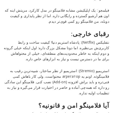
فیلمجو : یک اپلیکیشن مشابه فلامینگو در مدل کارکرد. مزیتش اینه که
اون هم آرشیو گسترده و رایگانی داره. اما از نظر پایداری و کیفیت
دوبله، من فلامینگو رو کمی قوی‌تر دیدم.
رقبای خارجی:
نتفلیکس (Netflix): پادشاه استریم دنیا! کیفیت ساخت و رابط
کاربری‌ش بی‌نظیره. اما دوتا مشکل بزرگ داره: اول اینکه خیلی گرونه
و دوم اینکه به خاطر محدودیت‌های منطقه‌ای، خیلی از محتواهاش
برای ما در دسترس نیست و نیاز به ابزارهای خاص داره.
استریمیو (Stremio): استریمیو از نظر ساختار، شبیه‌ترین رقیب به
فلامینگوئه. اونم یه агрегатор محتواست، ولی کار باهاش کمی
فنی‌تره و باید براش افزونه (Add-on) نصب کنی. فلامینگو این سادگی
رو داره که همه‌چی آماده و حاضر در اختیارت قرار می‌گیره و نیاز به
تنظیمات اولیه نداره.
آیا فلامینگو امن و قانونیه؟