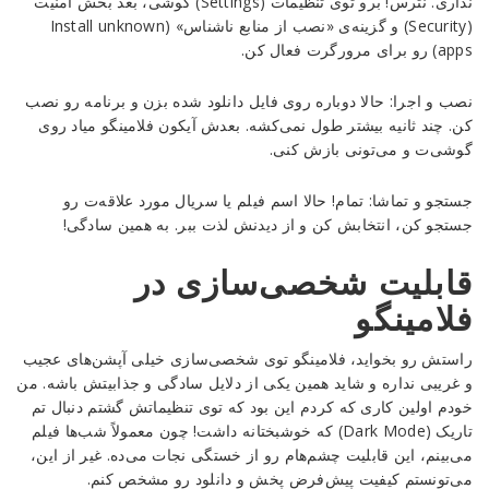
نداری. نترس! برو توی تنظیمات (Settings) گوشی، بعد بخش امنیت
(Security) و گزینه‌ی «نصب از منابع ناشناس» (Install unknown
apps) رو برای مرورگرت فعال کن.
نصب و اجرا: حالا دوباره روی فایل دانلود شده بزن و برنامه رو نصب
کن. چند ثانیه بیشتر طول نمی‌کشه. بعدش آیکون فلامینگو میاد روی
گوشی‌ت و می‌تونی بازش کنی.
جستجو و تماشا: تمام! حالا اسم فیلم یا سریال مورد علاقه‌ت رو
جستجو کن، انتخابش کن و از دیدنش لذت ببر. به همین سادگی!
قابلیت شخصی‌سازی در
فلامینگو
راستش رو بخواید، فلامینگو توی شخصی‌سازی خیلی آپشن‌های عجیب
و غریبی نداره و شاید همین یکی از دلایل سادگی و جذابیتش باشه. من
خودم اولین کاری که کردم این بود که توی تنظیماتش گشتم دنبال تم
تاریک (Dark Mode) که خوشبختانه داشت! چون معمولاً شب‌ها فیلم
می‌بینم، این قابلیت چشم‌هام رو از خستگی نجات می‌ده. غیر از این،
می‌تونستم کیفیت پیش‌فرض پخش و دانلود رو مشخص کنم.