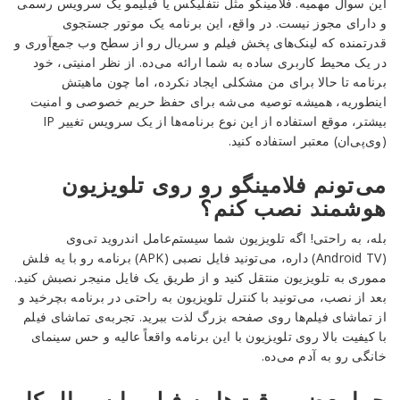
این سوال مهمیه. فلامینگو مثل نتفلیکس یا فیلیمو یک سرویس رسمی
و دارای مجوز نیست. در واقع، این برنامه یک موتور جستجوی
قدرتمنده که لینک‌های پخش فیلم و سریال رو از سطح وب جمع‌آوری و
در یک محیط کاربری ساده به شما ارائه می‌ده. از نظر امنیتی، خود
برنامه تا حالا برای من مشکلی ایجاد نکرده، اما چون ماهیتش
اینطوریه، همیشه توصیه می‌شه برای حفظ حریم خصوصی و امنیت
بیشتر، موقع استفاده از این نوع برنامه‌ها از یک سرویس تغییر IP
(وی‌پی‌ان) معتبر استفاده کنید.
می‌تونم فلامینگو رو روی تلویزیون
هوشمند نصب کنم؟
بله، به راحتی! اگه تلویزیون شما سیستم‌عامل اندروید تی‌وی
(Android TV) داره، می‌تونید فایل نصبی (APK) برنامه رو با یه فلش
مموری به تلویزیون منتقل کنید و از طریق یک فایل منیجر نصبش کنید.
بعد از نصب، می‌تونید با کنترل تلویزیون به راحتی در برنامه بچرخید و
از تماشای فیلم‌ها روی صفحه بزرگ لذت ببرید. تجربه‌ی تماشای فیلم
با کیفیت بالا روی تلویزیون با این برنامه واقعاً عالیه و حس سینمای
خانگی رو به آدم می‌ده.
چرا بعضی وقت‌ها یه فیلم یا سریال کار