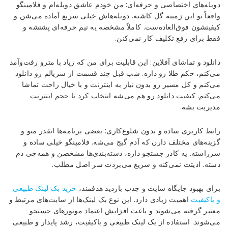
دوبله‌های اختصاصی و حرفه‌ای: من خودم عاشق دوبله‌ام و فلامینگو
واقعاً تو این زمینه گل کاشته. دوبله‌هاش خیلی سریع آماده می‌شن و
کیفیتشون فوق‌العاده‌ست. کاملاً مشخصه یه تیم حرفه‌ای پشتشه و
فقط برای رفع تکلیف کار نمی‌کنن.
دانلود و تماشای آفلاین: این قابلیت برای من که زیاد با مترو رفت‌وآمد
می‌کنم، حکم طلا رو داره. شب قبل چند قسمت از سریالم رو دانلود
می‌کنم و کل مسیر رو بدون نیاز به اینترنت و با خیال راحت تماشا
می‌کنم. کیفیت دانلود رو هم می‌شه انتخاب کرد تا حجم اینترنت
مدیریت بشه.
رابط کاربری ساده و بدون شلوغ‌کاری: بعضی برنامه‌ها انقدر منو و
گزینه‌های مختلف دارن که آدم گیج می‌شه. فلامینگو خیلی ساده و
سرراسته. یه کادر جستجو داره، دسته‌بندی‌ها مشخصن و همه‌چی دم
دسته. اذیتت نمی‌کنه و سریع می‌بردت سر اصل مطلب.
برای بهبود جایگاه سایت و جذب بازدید هدفمند،
خرید بک لینک طبیعی
و باکیفیت
اهمیت زیادی دارد. این نوع بک لینک‌ها از سایت‌های مرتبط و
معتبر گرفته می‌شوند و باعث افزایش اعتماد موتورهای جستجو
می‌شوند. استفاده از بک لینک طبیعی و باکیفیت، رشد پایدار و طبیعی