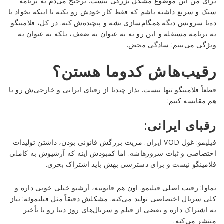
برای من این موضوع مشکل بزرگی نیست. ترجیح می‌دم یه برنامه
سبک و سریع داشته باشم که فقط کار خودش رو بکنه تا اینکه بخواد با
ده‌تا سرویس دیگه همگام‌سازی بشه و پیچیده‌ش کنه. در کل، فلامینگو
یه برنامه مستقله و این رو نه به عنوان یه ضعف، بلکه به عنوان یه
ویژگی می‌بینم: سادگی محض.
رقیب‌هاش کدوما هستن؟
قطعاً فلامینگو تنها نیست. بذار چندتا از رقبای ایرانی و خارجی‌ش رو با
هم مقایسه کنیم:
رقبای ایرانی:
فیلیمو: غول VOD ایران. مزیت بزرگش قانونی بودن، داشتن تولیدات
اختصاصی و ثبات سرورهاشه. اما کمبودش اینه که آرشیوش به کاملی
فلامینگو نیست و برای دسترسی بهش باید اشتراک بخری.
نماوا: رقیب اصلی فیلیمو. اون هم قانونیه، آرشیو خیلی خوبی داره و
کلی سریال اختصاصی تولید می‌کنه. مشکلش دقیقاً مثل فیلیموئه: نیاز
به اشتراک داره و بعضی از فیلم و سریال‌های روز دنیا رو با تأخیر
منتشر می‌کنه.