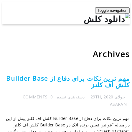
Toggle navigation
Archives
مهم ترین نکات برای دفاع از Builder Base
کلش اف کلنز
جولای 29TH, 2020
دسته‌بندی نشده
0 COMMENTS
ASARAN
مهم ترین نکات برای دفاع از Builder Base کلش اف کلنز پیش از این
در مقاله “قوانین تعیین برنده اتک در Builder Base کلش اف کلنز
(Clash of Clans)” در مورد قوانین تعیین برنده در نبردها یا بهتر بگوییم