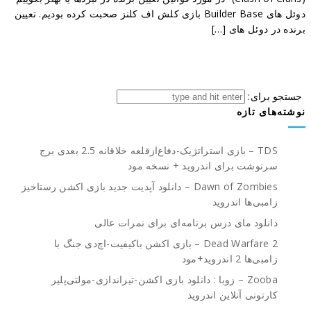
دوئل های Builder Base بازی کلش اف کلنز صحبت کرده بودیم. تعیین
برنده در دوئل های […]
جستجو برای:
نوشته‌های تازه
TDS – بازی استراتژیک-دفاع‌از‌قلعه خلاقانه 2.5 بعدی برج
سرنوشت برای اندروید + نسخه مود
Dawn of Zombies – دانلود آپدیت جدید بازی اکشن رستاخیز
زامبی‌ها اندروید
دانلود مای درس برنامه‌ای برای نمرات عالی
Dead Warfare 2 – بازی اکشن باکیفیت-اچ‌دی جنگ با
زامبی‌ها 2 اندروید+مود
Zooba – زوبا : دانلود بازی اکشن-تیراندازی-مولتی‌پلیر
کارتونی آنلاین اندروید