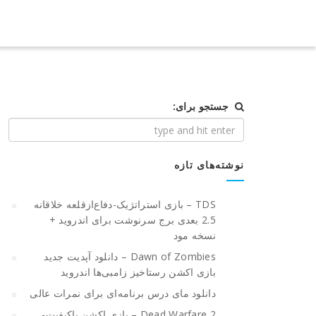
جستجو برای:
نوشته‌های تازه
TDS – بازی استراتژیک-دفاع‌از‌قلعه خلاقانه
2.5 بعدی برج سرنوشت برای اندروید +
نسخه مود
Dawn of Zombies – دانلود آپدیت جدید
بازی اکشن رستاخیز زامبی‌ها اندروید
دانلود مای درس برنامه‌ای برای نمرات عالی
Dead Warfare 2 – بازی اکشن باکیفیت-