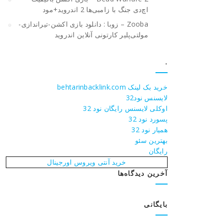
اچ‌دی جنگ با زامبی‌ها 2 اندروید+مود
Zooba – زوبا : دانلود بازی اکشن-تیراندازی-
مولتی‌پلیر کارتونی آنلاین اندروید
.
خرید بک لینک behtarinbacklink.com
لایسنس نود32
اوکلی لایسنس رایگان نود 32
پسورد نود 32
همیار نود 32
بهترین سئو
رایگان
خرید آنتی ویروس اورجینال
آخرین دیدگاه‌ها
بایگانی