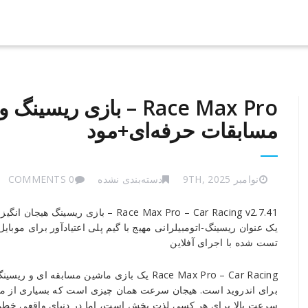
Race Max Pro – بازی ر
مسابقات حرفه‌ای+مود
نوامبر 9TH, 2025
دسته‌بندی نشده
0 COMMENTS
Race
Race Max Pro – Car Racing v2.7.41 – بازی ریسینگ هیجان انگیز مسابقه مکس پرو اندروید
Max
یک عنوان ریسینگ-اتومبیلرانی مهیج با گیم پلی اعتیادآور برای موبایل
Pro
تست شده با اجرای آفلاین
–
بازی
ریسینگ
برای اندروید است. هیجان سرعت همان چیزی است که بسیاری از ما د
و
سرعت بالا برای هر کسی لذت بخش است، اما در دنیای واقعی خطراتی