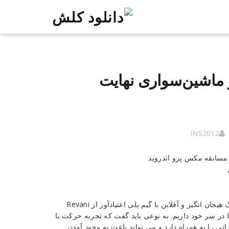
یسینگ و ماشین‌سواری نهایت
INS2012
Race Max Pro – Car Racing یک بازی ماشین مسابقه ای و ریسینگ هیجان انگیز و آفلاین با گیم پلی اعتیادآور از Revani
ر سر خود داریم. به نوعی باید گفت که تجربه حرکت با
 را به همراه دارد و می تواند باعث به وجود آمدن