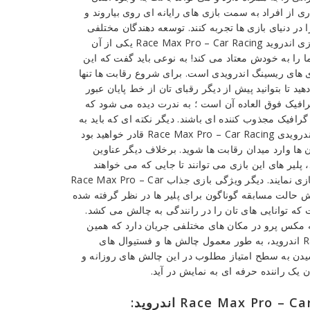
ز افراد به سمت بازی های رایانه ای روی بیاروند و
ا در دنیای بازی ها تجربه کنند. توسعه دهندگان مختلفی
تاکنون عناوین گوناگونی را در زمینه های مختلف معرفی کرده اند. بازی اندروید Race Max Pro – Car Racing یکی از آن
ا را به خودش معتاد می کند! به نوعی باید گفت که این
زی های ریسینگ اندرویدی است. برای شروع رقابت ها تنها
ید تا بتوانید پیش از دیگر رقبای تان از خط پایان عبور
گرافیک فوق العاده آن است ؛ به ندرت دیده می شود که
فیک مجذوب کننده ای باشند. دیگر نکته ای که باید به
آن توجه کرد تعداد بالای ماشین های در دسترس می باشد. در بازی اندرویدی Race Max Pro – Car Racing قادر خواهید بود
 ها وارد میدان رقابت ها شوید. برخلاف دیگر عناوین
، پلیر های این بازی می توانند تا جایی که می خواهند
ماشین های شان را ارتقاء داده و از نظر ظاهری آن ها را شخصی سازی نمایند. دیگر ویژگی بازی جذاب Race Max Pro – Car
ی شش حالت مسابقه گوناگون برای پلیر ها در نظر گرفته شده
که توانایی های تان را در رانندگی به چالش می کشد.
قه مکس پرو در مکان های مختلفی جریان دارد که همین
موضوع نیز به هیجان آن می افزاید. در Race Max Pro – Car Racing اندروید، به طور معمول چالش ها و فستیوال های
سیدن به سطح امتیاز مطلوب در این چالش های روزانه و
یک راننده حرفه ای به نمایش در آید.