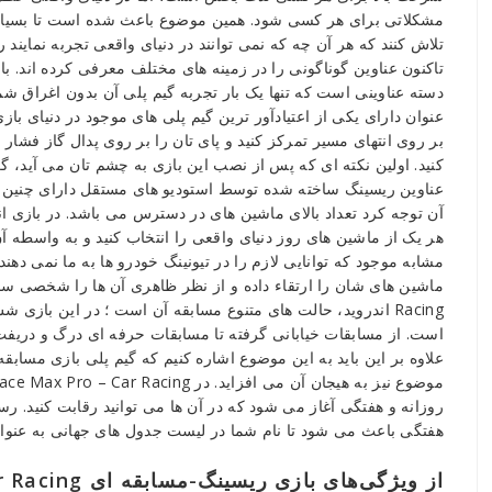
ماشین‌سواری
مشکلاتی برای هر کسی شود. همین موضوع باعث شده است تا بسیاری ا
نهایت
تلاش کنند که هر آن چه که نمی توانند در دنیای واقعی تجربه نمایند ر
مسابقات
حرفه‌ای+مود
دسته عناوینی است که تنها یک بار تجربه گیم پلی آن بدون اغراق شم
عنوان دارای یکی از اعتیادآور ترین گیم پلی های موجود در دنیای با
Reviewed
بر روی انتهای مسیر تمرکز کنید و پای تان را بر روی پدال گاز فشار ده
by
کنید. اولین نکته ای که پس از نصب این بازی به چشم تان می آید، 
Ins2012
عناوین ریسینگ ساخته شده توسط استودیو های مستقل دارای چنین گرا
on
Nov
هر یک از ماشین های روز دنیای واقعی را انتخاب کنید و به واسطه آن
9
Rating:
مشابه موجود که توانایی لازم را در تیونینگ خودرو ها به ما نمی دهند
Racing اندروید، حالت های متنوع مسابقه آن است ؛ در این باز
است. از مسابقات خیابانی گرفته تا مسابقات حرفه ای درگ و دریفت 
علاوه بر این باید به این موضوع اشاره کنیم که گیم پلی بازی مساب
روزانه و هفتگی آغاز می شود که در آن ها می توانید رقابت کنید. ر
هفتگی باعث می شود تا نام شما در لیست جدول های جهانی به عنوان 
از ویژگی‌های بازی ریسینگ-مسابقه ای Race Max Pro – Car Racing اندروید: