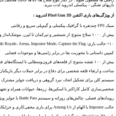
on
بازیهای تفنگی – پیکسلی اندروید لذت ببرید.
Nov
27
Rating:
از ویژگی‌های بازی اکشن Pixel Gun 3D اندروید :
سبک FPS چندنفره با گرافیک پیکسلی و گیم‌پلی سریع و رقابتی
بیش از ۱۰۰۰ سلاح متنوع: از شمشیر و تیرکمان تا لیزر، موشک‌انداز و سلاح‌های آینده‌نگر
۱۰+ حالت بازی: Deathmatch، Battle Royale، Arena، Impostor Mode، Capture the Flag و…
کمپین داستانی با محوریت بقا در برابر زامبی‌ها و موجودات فضایی
بیش از ۱۰۰ نقشه متنوع: از قلعه‌های قرون‌وسطایی تا ایستگاه‌های فضایی و شهرهای مدرن
ساخت و ارتقاء قلعه شخصی برای دفاع در برابر حملات دیگر بازیکنان
سیستم کلن برای تشکیل اتحاد، نبرد گروهی و دریافت جوایز مشترک
شخصی‌سازی کامل کاراکتر با اسکین‌ها، زره‌ها، حیوانات همراه و تجهی
رویدادهای فصلی، چالش‌های روزانه و سیستم Battle Pass با جوایز ویژه
حالت Impostor با الهام از Among Us برای بازی مخفی‌کاری و خرابکاری تیمی