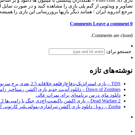
تصاویر و ویدئویی از گیم پلی بازی را مشاهده کنید و در صورت تمایل
مرجع اندروید ایران ؛ همانند دیگر بازیها بروزرسانی این بازی را همیش
Leave a comment
0 Comments
Comments are closed.
جستجو برای:
نوشته‌های تازه
TDS – بازی استراتژیک-دفاع‌از‌قلعه خلاقانه 2.5 بعدی برج سرنوشت برای اندروید + نسخه مود
Dawn of Zombies – دانلود آپدیت جدید بازی اکشن رستاخیز زامبی‌ها اندروید
دانلود مای درس برنامه‌ای برای نمرات عالی
Dead Warfare 2 – بازی اکشن باکیفیت-اچ‌دی جنگ با زامبی‌ها 2 اندروید+مود
Zooba – زوبا : دانلود بازی اکشن-تیراندازی-مولتی‌پلیر کارتونی آنلاین اندروید
.