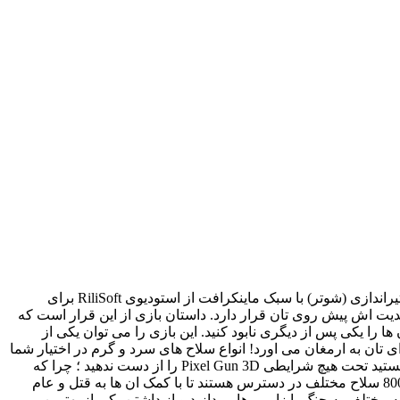
Pixel Gun 3D: Shooting games & Battle Royale – تفنگداران پیکسلی از محبوب ترین، سرگرم کننده ترین و متفاوت ترین بازی های اکشن و تیراندازی (شوتر) با سبک ماینکرافت از استودیوی RiliSoft برای
دیت اش پیش روی تان قرار دارد. داستان بازی از این قرار است که
 را یکی پس از دیگری نابود کنید. این بازی را می توان یکی از
ن را برای تان به ارمغان می اورد! انواع سلاح های سرد و گرم در اختیار شما
قرار می گیرد تا آدمک های پیکسلی را نابود کنید و ماموریت ها را با موفقیت پشت سر بگذارید! اگر از علاقه مندان بازی معروف Minecraft هستید تحت هیچ شرایطی Pixel Gun 3D را از دست ندهید ؛ چرا که
محو ساخت، طراحی و گیم پلی اعتیاداور آن خواهید شد و نظرتان را جلب خواهد نمود. تنوع سلاح ها در بازی بسیار زیاد است به طوری که +800 سلاح مختلف در دسترس هستند تا با کمک ان ها به قتل و عام
وع سلاح ها، ده ها حالت مختلف بازی نیز در دسترس اند که به لطف ان ها می توانید در +100 مکان و نقشه مختلف به جنگ با زامبی ها بپردازید و از داشتن یکی از بهترین