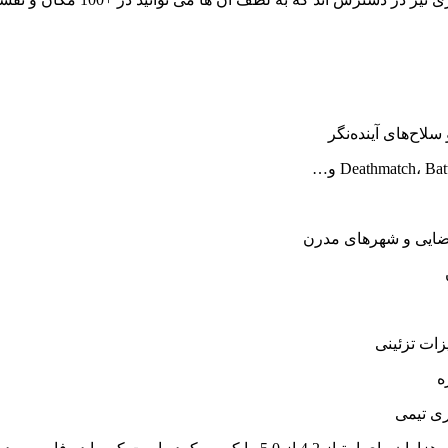
زات تزئینی