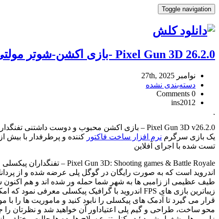
Toggle navigation
Pixel Gun 3D 26.2.0 -بازی اکشن-شوتر مولتی‌پلیر تفنگداران‌پیکسلی اندروید
نوامبر 27th, 2025
دسته‌بندی نشده
0 Comments
ins2012
Pixel
Gun
Pixel Gun 3D v26.2.0 – بازی اکشن محبوب و دوست داشتنی تفنگداران پیکسلی اندروید
3D
یک بازی سرگرم
نرم افزار ساخت فاکتور
کننده و پرطرفدار با بیش از 100 میلیون دانلود از گوگل پل
26.2.0
تست شده با اجرای آفلاین
-بازی
اکشن-
شوتر
اندروید است که به صورت رایگان در گوگل پلی عرضه شده و از پردانلو
مولتی‌پلیر
طیف عظیمی از زامبی ها به شهر شما حمله ور شده اند و هم اکنون شما 
تفنگداران‌پیکسلی
زیباترین بازی های FPS اندروید با گرافیک پیکسلی م
اندروید
Reviewed
by
Ins2012