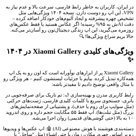
در ایران، کاربران به خاطر رابط فارسی، سرعت بالا و عدم نیاز به
VPN، این اپ رو دوست دارن. نسخه ۱۴۰۴ ویژگی‌هایی مثل
تشخیص چهره پیشرفته و ایجاد آلبوم‌های خودکار اضافه کرده –
دقت AIش به ۹۵% رسیده! اگر عکاس هستید یا فقط عکس‌های
روزمره می‌گیرید، این اپ زندگی دیجیتال‌تون رو آسان‌تر می‌کنه.
حالا بریم سراغ ویژگی‌ها! 🔍
ویژگی‌های کلیدی Xiaomi Gallery در ۱۴۰۴
✨
Xiaomi Gallery پر از ابزارهای نوآورانه است که اون رو به یک اپ
همه‌کاره تبدیل کرده. بیایم با جزئیات لیستشون کنیم – هر ویژگی رو
با مثال واقعی توضیح دادیم تا مفیدتر باشه:
رابط کاربری مدرن و بهینه‌سازی 🌙: تم تاریک برای صرفه‌جویی در
باتری، جستجوی سریع با کلمات کلیدی فارسی، ژست‌های حرکتی
(مثل سوایپ برای زوم یا حذف)، و پشتیبانی از صفحه‌نمایش‌های
بزرگ (مثل تبلت‌ها). اپ فقط ۵۵ مگابایت حجم داره و روی اندروید
۱۰ به بالا (حتی گوشی‌های قدیمی) روان اجرا می‌شه.
دسته‌بندی هوشمند با هوش مصنوعی (AI) 🤖: اپ عکس‌ها و ویدیوها
رو بر اساس چهره، مکان، زمان یا حتی اشیاء (مثل “ساحل” یا