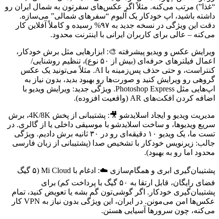
“غذا”) مرتب می‌کنه. مثلاً اگر عکس‌های سفرتون به شمال ایران رو
داشته باشید، اپ خودکار یک آلبوم “سفرهای شمالی” می‌سازه.
دقت این ویژگی در نسخه جدید به ۹۷% رسیده و کاملاً آفلاین کار
می‌کنه – عالی برای کاربران ایرانی با اینترنت محدود.
ویرایش عکس و ویدیو پیشرفته 🎨: ابزارهایی مثل برش خودکار،
اعمال فیلترهای حرفه‌ای (بیش از ۵۰ نوع)، تنظیم روشنایی/
کنتراست، و حتی حذف پس‌زمینه با AI. مثلاً می‌تونید یک عکس
گروهی رو ویرایش کنید و صورت‌ها رو بهبود بدید، بدون نیاز به
اپ‌هایی مثل Photoshop Express. ویژگی جدید: ویرایش ویدیو با
اضافه کردن افکت‌های AR (واقعیت افزوده).
مدیریت ویدیو و ایجاد اسلایدشو 🎥: پشتیبانی از پخش 4K/8K، برش
سریع ویدیوها، و ساخت اسلایدشو با موسیقی داخلی یا از گالری. در
تست ما، یک ویدیو ۱۰ دقیقه‌ای رو در ۳۰ ثانیه برش دادیم. ویژگی
جالب: زیرنویس خودکار با تشخیص صدا (پشتیبانی از زبان فارسی
محدود اما رو به بهبود).
پشتیبان‌گیری ابری و همگام‌سازی ☁️: ادغام با Mi Cloud (۵ گیگ
فضای رایگان، قابل ارتقا به ۵۰ گیگ با پرداخت کم) برای
پشتیبان‌گیری خودکار. اگر گوشی‌تون گم بشه یا تعویض کنید، تمام
عکس‌ها امن می‌مونن. در ایران، این ویژگی بدون نیاز به VPN کار
می‌کنه، چون سرورها آسیایی هستن.