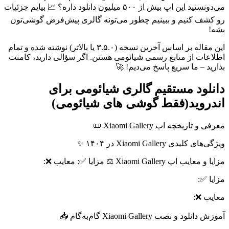
by
می‌دونستید این اپ بیش از ۵۰۰ میلیون دانلود داره؟ 📈 بیایم جزئیات
Ins2012
رو کشف کنیم و ببینیم چطور می‌تونه گالری پیش‌فرض گوشی‌تون
on
بشه!
Sep
19
Rating:
این مقاله بر اساس آخرین نسخه (۳.۵.۰ یا بالاتر) نوشته شده و تمام
اطلاعات از منابع رسمی شیائومی هستن. اگر سؤالی دارید، کامنت
بذارید – ما سریع پاسخ می‌دیم! 🚀
دانلود مستقیم گالری شیائومی برای
اندروید(فقط گوشی های شیائومی)
معرفی و تاریخچه اپ Xiaomi Gallery 📜
ویژگی‌های کلیدی Xiaomi Gallery در ۱۴۰۴ ✨
مزایا و معایب اپ Xiaomi Gallery ⚖️ مزایا ✅: معایب ❌:
مزایا ✅:
معایب ❌:
آموزش دانلود و نصب Xiaomi Gallery گام‌به‌گام 📥