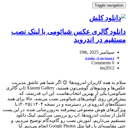
Toggle navigation
دانلود گالری عکس شیائومی با لینک نصب
مستقیم در اندروید
سپتامبر 19th, 2025
دسته‌بندی نشده
0 Comments
ins2012
دانلود
گالری
سلام به همه کاربران اندرویدها! 😊 اگر شما هم عاشق مدیریت
عکس
عکس‌ها و ویدیوهای گوشی‌تون هستید، Xiaomi Gallery (اپ گالری
شیائومی
شیائومی) یکی از بهترین انتخاب‌هاست. این اپ قدرتمند، که
با
پیش‌فرض روی گوشی‌های شیائومی نصب می‌شه، حالا برای همه
لینک
دستگاه‌های اندرویدی در دسترسه و در نسخه ۱۴۰۴ (۲۰۲۵) با
نصب
ویژگی‌های هوش مصنوعی پیشرفته به‌روزرسانی شده. در این پست
مستقیم
کامل از سایت اندرویدها، اپ رو بررسی می‌کنیم، لینک دانلود
در
مستقیم می‌ذاریم، آموزش نصب رو گام‌به‌گام توضیح می‌دیم، و
اندروید
Reviewed
حتی مقایسه‌ای با رقبا مثل Google Photos انجام می‌دیم. آیا