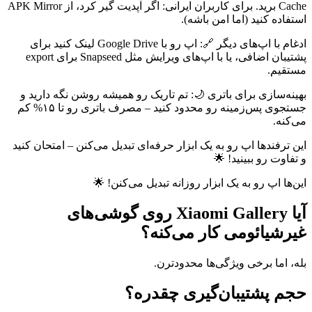
Cache برید. برای کاربران ایرانی: اگر آپدیت گیر کرد، از APK Mirror
استفاده کنید (اما امن باشه).
ادغام با اپ‌های دیگر 🔗: اپ رو با Google Drive لینک کنید برای
پشتیبان اضافی، یا با اپ‌های ویرایش مثل Snapseed برای export
مستقیم.
بهینه‌سازی برای باتری 🌙: تم تاریک رو همیشه روشن نگه دارید و
جستجوی پس‌زمینه رو محدود کنید – مصرف باتری رو تا ۱۵% کم
می‌کنه.
این ترفندها اپ رو به یک ابزار حرفه‌ای تبدیل می‌کنن – امتحان کنید
و تفاوت رو ببینید! 🌟
این‌ها اپ رو به یک ابزار روزانه تبدیل می‌کنن! 🌟
آیا Xiaomi Gallery روی گوشی‌های
غیرشیائومی کار می‌کنه؟
بله، اما برخی ویژگی‌ها محدودترن.
حجم پشتیبان‌گیری چقدره؟