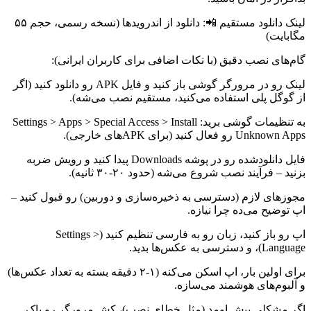
لینک دانلود مستقیم 📲: دانلود از اندرویدها (نسخه رسمی، حجم ۵۵
مگابایت)
گام‌های نصب دقیق (با نکات اضافی برای کاربران ایرانی):
لینک رو در مرورگر گوشی باز کنید و فایل APK رو دانلود کنید (اگر
از گوگل پلی استفاده می‌کنید، مستقیم نصب می‌شه).
به تنظیمات گوشی برید: Settings > Apps > Special Access > Install
Unknown Apps رو فعال کنید (برای APKهای خارجی).
فایل دانلودشده رو در پوشه Downloads پیدا کنید و رویش ضربه
بزنید – فرآیند نصب شروع می‌شه (حدود ۲۰-۳۰ ثانیه).
مجوزهای لازم (دسترسی به ذخیره‌سازی و دوربین) رو قبول کنید –
اپ توضیح می‌ده چرا نیازه.
اپ رو باز کنید، زبان رو به فارسی تنظیم کنید (Settings >
Language)، و دسترسی به عکس‌ها بدید.
برای اولین بار، اپ اسکن می‌کنه (۱-۲ دقیقه بسته به تعداد عکس‌ها)
و آلبوم‌های هوشمند می‌سازه.
اگر مشکلی پیش اومد (مثل خطای نصب)، کش مرورگر رو پاک