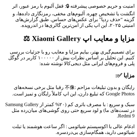
امنیت و حریم خصوصی پیشرفته 🔒: قفل آلبوم با رمز عبور، اثر
انگشت یا تشخیص چهره. آلبوم‌های مخفی، رمزنگاری داده‌ها، و
گزینه “حذف ردپا” برای عکس‌های حساس. طبق گزارش‌های
امنیتی ۲۰۲۵، این اپ یکی از امن‌ترین گالری‌ها در اندرویده.
مزایا و معایب اپ Xiaomi Gallery ⚖️
برای تصمیم‌گیری بهتر، بیایم مزایا و معایب رو با جزئیات بررسی
کنیم. این تحلیل بر اساس نظرات بیش از ۱۰۰۰۰۰ کاربر در گوگل
پلی و فروم‌های ایرانی مثل دیجی‌کالا نوشته شده:
مزایا ✅:
رایگان و بدون تبلیغات مزاحم :不像 رقبا مثل برخی نسخه‌های
Google Photos که تبلیغ دارن، این اپ کاملاً رایگان و تمیز است.
سبک و سریع : با مصرف باتری کم (۲۰% کمتر از Samsung Gallery
در تست‌های ما) و لود سریع حتی روی گوشی‌های میان‌رده مثل
Redmi 9.
ادغام عالی با اکوسیستم شیائومی : اگر ساعت هوشمند یا تبلت
شیائومی دارید، همگام‌سازی بی‌دردسره.