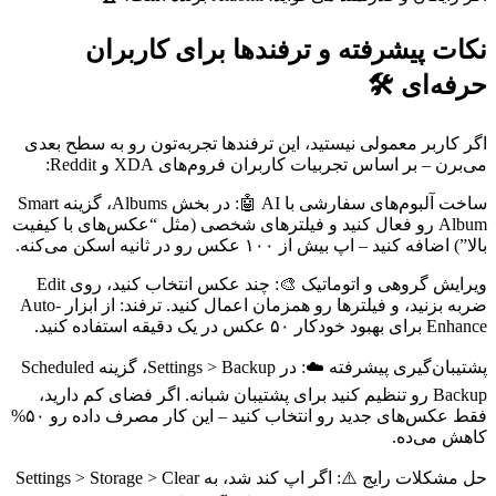
نکات پیشرفته و ترفندها برای کاربران
حرفه‌ای 🛠️
اگر کاربر معمولی نیستید، این ترفندها تجربه‌تون رو به سطح بعدی
می‌برن – بر اساس تجربیات کاربران فروم‌های XDA و Reddit:
ساخت آلبوم‌های سفارشی با AI 🤖: در بخش Albums، گزینه Smart
Album رو فعال کنید و فیلترهای شخصی (مثل “عکس‌های با کیفیت
بالا”) اضافه کنید – اپ بیش از ۱۰۰ عکس رو در ثانیه اسکن می‌کنه.
ویرایش گروهی و اتوماتیک 🎨: چند عکس انتخاب کنید، روی Edit
ضربه بزنید، و فیلترها رو همزمان اعمال کنید. ترفند: از ابزار Auto-
Enhance برای بهبود خودکار ۵۰ عکس در یک دقیقه استفاده کنید.
پشتیبان‌گیری پیشرفته ☁️: در Settings > Backup، گزینه Scheduled
Backup رو تنظیم کنید برای پشتیبان شبانه. اگر فضای کم دارید،
فقط عکس‌های جدید رو انتخاب کنید – این کار مصرف داده رو ۵۰%
کاهش می‌ده.
حل مشکلات رایج ⚠️: اگر اپ کند شد، به Settings > Storage > Clear