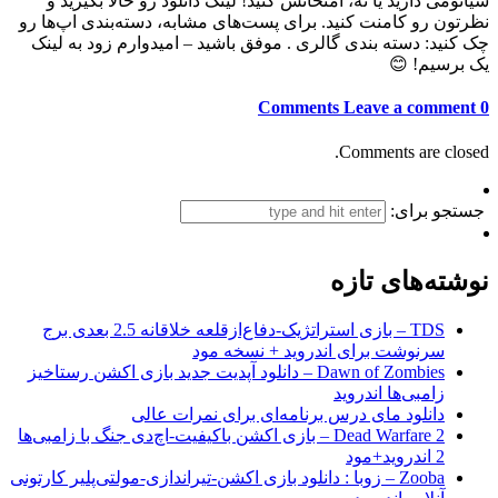
شیائومی دارید یا نه، امتحانش کنید! لینک دانلود رو حالا بگیرید و
نظرتون رو کامنت کنید. برای پست‌های مشابه، دسته‌بندی اپ‌ها رو
چک کنید: دسته بندی گالری . موفق باشید – امیدوارم زود به لینک
یک برسیم! 😊
Leave a comment
0 Comments
Comments are closed.
جستجو برای:
نوشته‌های تازه
TDS – بازی استراتژیک-دفاع‌از‌قلعه خلاقانه 2.5 بعدی برج
سرنوشت برای اندروید + نسخه مود
Dawn of Zombies – دانلود آپدیت جدید بازی اکشن رستاخیز
زامبی‌ها اندروید
دانلود مای درس برنامه‌ای برای نمرات عالی
Dead Warfare 2 – بازی اکشن باکیفیت-اچ‌دی جنگ با زامبی‌ها
2 اندروید+مود
Zooba – زوبا : دانلود بازی اکشن-تیراندازی-مولتی‌پلیر کارتونی