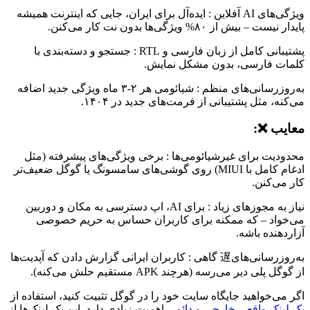
ویژگی‌های AI آفلاین : ایده‌آل برای ایران، جایی که اینترنت همیشه
پایدار نیست – بیش از ۸۰% ویژگی‌ها بدون نت کار می‌کنن.
پشتیبانی کامل از زبان فارسی و RTL : جستجو و دسته‌بندی با
کلمات فارسی، بدون مشکل نمایش.
به‌روزرسانی‌های منظم : شیائومی هر ۲-۳ ماه ویژگی جدید اضافه
می‌کنه، مثل پشتیبانی از فرمت‌های جدید در ۱۴۰۴.
معایب ❌:
محدودیت برای غیرشیائومی‌ها : برخی ویژگی‌های پیشرفته (مثل
ادغام کامل با MIUI) روی گوشی‌های سامسونگ یا گوگل ضعیف‌تر
کار می‌کنن.
نیاز به مجوزهای زیاد : برای AI، اپ دسترسی به مکان و دوربین
می‌خواد – که ممکنه برای کاربران حساس به حریم خصوصی
آزاردهنده باشه.
به‌روزرسانی‌های遅 گاهی : کاربران ایرانی گزارش دادن که آپدیت‌ها
از گوگل پلی دیر می‌رسه (هرچند APK مستقیم حلش می‌کنه).
اگر می‌خواهید جایگاه سایت خود را در گوگل تثبیت کنید، استفاده از
بک لینک واقعی خارجی و دائمی
اهمیت زیادی دارد. این بک لینک‌ها از