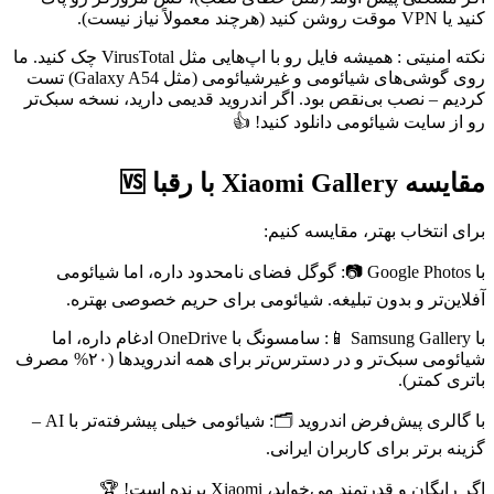
کنید یا VPN موقت روشن کنید (هرچند معمولاً نیاز نیست).
نکته امنیتی : همیشه فایل رو با اپ‌هایی مثل VirusTotal چک کنید. ما
روی گوشی‌های شیائومی و غیرشیائومی (مثل Galaxy A54) تست
کردیم – نصب بی‌نقص بود. اگر اندروید قدیمی دارید، نسخه سبک‌تر
رو از سایت شیائومی دانلود کنید! 👍
مقایسه Xiaomi Gallery با رقبا 🆚
برای انتخاب بهتر، مقایسه کنیم:
با Google Photos 📷: گوگل فضای نامحدود داره، اما شیائومی
آفلاین‌تر و بدون تبلیغه. شیائومی برای حریم خصوصی بهتره.
با Samsung Gallery 📱: سامسونگ با OneDrive ادغام داره، اما
شیائومی سبک‌تر و در دسترس‌تر برای همه اندرویدها (۲۰% مصرف
باتری کمتر).
با گالری پیش‌فرض اندروید 🗂️: شیائومی خیلی پیشرفته‌تر با AI –
گزینه برتر برای کاربران ایرانی.
اگر رایگان و قدرتمند می‌خواید، Xiaomi برنده است! 🏆