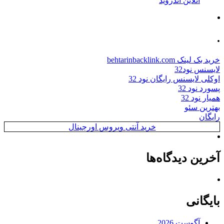
آنلاین اندروید
.
خرید بک لینک behtarinbacklink.com
لایسنس نود32
اوکلی لایسنس رایگان نود 32
پسورد نود 32
همیار نود 32
بهترین سئو
رایگان
خرید آنتی ویروس اورجینال
آخرین دیدگاه‌ها
بایگانی
آگوست 2026