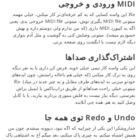
MIDI ورودی و خروجی
حالا این واسه کسایی که یه کم حرفه‌ای‌تر کار میکنن، خیلی مهمه.
میتونی MIDI file بگیری توش، میتونی MIDI file خروجی بدی. یعنی
اگه یه کیبورد MIDI داری (که من ندارم ولی دوستم داره و بهش
حسودیم میشه)، میتونی وصلش کنی به گوشیت و مثل آدم بنوازی.
دیگه لازم نیست با انگشت روی صفحه بزنی.
اشتراک‌گذاری صداها
این یکی واسه کار تیمی خیلی خوبه. فرض کن داری با یه نفر دیگه
روی یه ترک کار میکنی (که خیلی هم باحاله راستش، چون ایده‌های
خودتو میزنی به ایده‌های طرف مقابل و یه چیز جدید در میاد). حالا
میتونی خیلی راحت صداهاتو از طریق دراپ‌باکس یا ایمیل براش
بفرستی. دیگه نیاز نیست یه فلش مموری بردارید بیارید، یا با کابل
وصل کنید به هم. همه چی آنلاینه.
Undo و Redo توی همه جا
خداروشکر! این یکی از چیزاییه که اگه نبود، دیوونه میشدم. چون من
همش اشتباه میکنم. یه چیزی پاک میکنم، بعد میگم آخ نه اشتباهی پاک