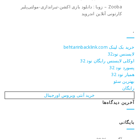
Zooba – زوبا : دانلود بازی اکشن-تیراندازی-مولتی‌پلیر
کارتونی آنلاین اندروید
.
خرید بک لینک behtarinbacklink.com
لایسنس نود32
اوکلی لایسنس رایگان نود 32
پسورد نود 32
همیار نود 32
بهترین سئو
رایگان
خرید آنتی ویروس اورجینال
آخرین دیدگاه‌ها
بایگانی