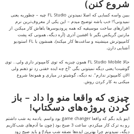
شروع کنن)
ببین واسه کسایی که اصلا نمیدونن FL Studio چیه – چطوریه یعنی
نمیدونی؟! خب باشه توضیح میدم – این یکی از معروف‌ترین نرم
افزارهای ساخت موسیقیه که همه پرودیوسرها باهاش کار میکنن. از
مارتین گریکس بگیر تا افشین آذری (آره دیگه، همونی که پشت
کامپیوترش مینشینه و ساعت‌ها کار میکنه)، همشون با FL استودیو
آشنایی دارن.
حالا FL Studio Mobile همون چیزیه که توی کامپیوتر داری ولی… توی
گوشیت! یعنی دیگه نمیتونی بگی “آخ چه ایده خفنی زد تو ذهنم ولی
الان کامپیوتر ندارم”. نه دیگه، گوشیتو در میاری و همونجا شروع
میکنی به کار کردن روش.
چیزی که واقعا منو وا داد – باز
کردن پروژه‌های دسکتاپ!
اینو باید بگم که واقعا game changer بود واسم. یادمه یه شب داشتم
رو یه ترک کار میکردم، ساعت 3 صبح بود (چون ما آدم‌های شب‌کاریم
دیگه، نمیدونم چرا بهترین ایده‌ها نصفه شب میاد!) و باید صبح زود