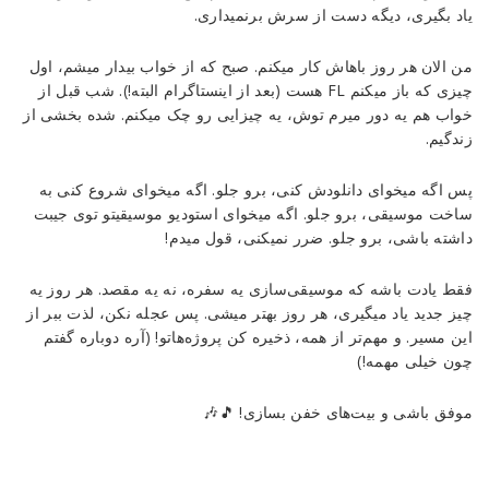
یاد بگیری، دیگه دست از سرش برنمیداری.
من الان هر روز باهاش کار میکنم. صبح که از خواب بیدار میشم، اول
چیزی که باز میکنم FL هست (بعد از اینستاگرام البته!). شب قبل از
خواب هم یه دور میرم توش، یه چیزایی رو چک میکنم. شده بخشی از
زندگیم.
پس اگه میخوای دانلودش کنی، برو جلو. اگه میخوای شروع کنی به
ساخت موسیقی، برو جلو. اگه میخوای استودیو موسیقیتو توی جیبت
داشته باشی، برو جلو. ضرر نمیکنی، قول میدم!
فقط یادت باشه که موسیقی‌سازی یه سفره، نه یه مقصد. هر روز یه
چیز جدید یاد میگیری، هر روز بهتر میشی. پس عجله نکن، لذت ببر از
این مسیر. و مهم‌تر از همه، ذخیره کن پروژه‌هاتو! (آره دوباره گفتم
چون خیلی مهمه!)
موفق باشی و بیت‌های خفن بسازی! 🎵🎶