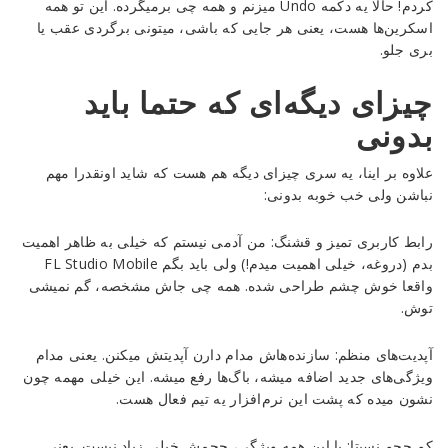
کردم! حالا یه دکمه Undo میزنم و همه چی برمیگرده. این تو همه
اسکرین‌ها هست، یعنی هر جایی که باشی، میتونی برگردی عقب یا
بری جلو.
چیزای دیگه‌ای که حتما باید
بدونی
علاوه بر اینا، یه سری چیزای دیگه هم هست که شاید اونقدرا مهم
نباشن ولی خب خوبه بدونی:
رابط کاربری تمیز و قشنگ: من آدمی نیستم که خیلی به ظاهر اهمیت
بدم (دروغه، خیلی اهمیت میدم!) ولی باید بگم FL Studio Mobile
واقعا خوش چشم طراحی شده. همه چی جاش مشخصه، گم نمیشی
توش.
آپدیت‌های منظم: سازنده‌هاش مدام دارن آپدیتش میکنن. یعنی مدام
ویژگی‌های جدید اضافه میشه، باگ‌ها رفع میشه. این خیلی مهمه چون
نشون میده که پشت این نرم‌افزار یه تیم فعال هست.
کم حجم نسبتا: با این همه ویژگی، حجمش خیلی زیاد نیست. یعنی