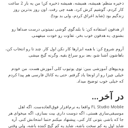
ذخیره منظم: همیشه، همیشه، همیشه ذخیره کن! من یه بار 2 ساعت
کار کردم، گوشیم کرش کرد، همه چی رفت. اون روز بدترین روز
زندگیم بود (شاید اغراق کردم، ولی بد بود!).
از هدفون استفاده کن: با بلندگوی گوشی نمیتونی درست صداها رو
بشنوی. یه هدفون خوب بخر، تفاوت رو خودت میفهمی.
آروم شروع کن: با همه ابزارها کار نکن اول کار. چند تا رو انتخاب کن،
باهاشون آشنا شو، بعد برو سراغ بقیه. وگرنه گیج میشی.
ویدیوهای آموزشی ببین: توی یوتیوب کلی آموزش هست. من خودم
خیلی چیزا رو از اونجا یاد گرفتم. حتی یه کانال فارسی هم پیدا کردم
که خیلی خوب توضیح میداد.
در آخر…
FL Studio Mobile واقعا یه نرم‌افزار فوق‌العاده‌ست. اگه اهل
موسیقی‌سازی هستی، اگه دوست داری بیت بسازی، اگه میخوای هر
جا که باشی بتونی کار کنی، پیشنهاد میکنم حتما امتحانش کنی. آره
شاید اول یه کم سخت باشه، شاید یه کم گیج کننده باشه، ولی وقتی