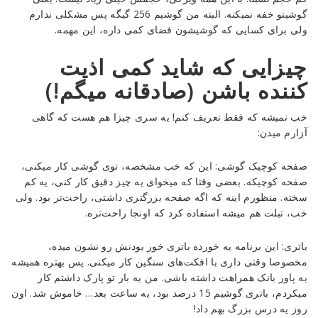
گوشیتو خفه نمیکنه. البته من گوشیم 256 گیگه پس مشکلی ندارم
ولی برای کسایی که گوشیشون فضای کمی داره، این مهمه.
چیزایی که شاید کمی اذیت
کننده باشن (صادقانه میگم!)
خب نمیشه که فقط تعریف کنم! یه سری چیزا هم هست که گاهی
آزارم میدن:
صفحه کوچیک گوشی: این که خب مشخصه، توی گوشی کار میکنی،
صفحه کوچیکه. بعضی وقتا که میخوای یه چیز دقیق کار کنی، یه کم
سخته. منظورم اینه که اگه صفحه بزرگتری داشتی، راحت‌تر بود. ولی
خب، تبلت هم میشه استفاده کرد که اونجا راحت‌تره.
باتری: این برنامه یه خورده باتری خور بودنش رو نشون میده،
مخصوصا وقتی داری با افکت‌های سنگین کار میکنی. پس بهتره همیشه
یه پاور بانک همراهت داشته باشی. من یه بار تو پارک داشتم کار
میکردم، باتری گوشیم 15 درصد بود، یه ساعت بعد… خاموش شد. اون
روز یه درس بزرگ بهم داد!