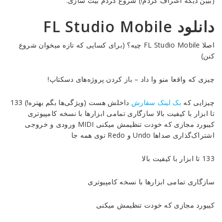
(ببین دیگه اعتراف کردم!) شروع کردم بیت سازی.
موسیقی
حرفه‌ای
دانلود FL Studio Mobile
روی
موبایل
اصلا FL Studio Mobile چیه؟ (برای کسایی که تازه میخوان شروع
با
کنن)
ابزارهای
پیشرفته!
چیزی که واقعا منو وا داد – باز کردن پروژه‌های دسکتاپ!
Reviewed
چیزایی که
بک لینک سفارش
داخلش هست (ویژگی‌ها بگم بهتره!) 133
by
تا ابزار با کیفیت بالا سازگاری تمامی ابزارها با نسخه کامپیوتری
Ins2012
کیبورد مجازی که خودت تنظیمش میکنی MIDI ورودی و خروجی
on
اشتراک‌گذاری صداها Undo و Redo توی همه جا
Oct
14
Rating:
133 تا ابزار با کیفیت بالا
سازگاری تمامی ابزارها با نسخه کامپیوتری
کیبورد مجازی که خودت تنظیمش میکنی