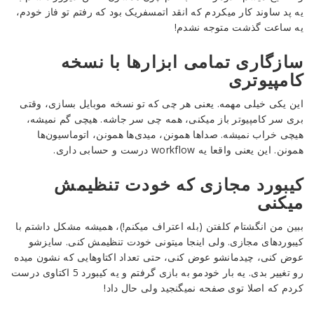
یه پد ساوند کار میکردم که انقد اتمسفریک بود که رفتم تو فاز خودم،
یه ساعت گذشت متوجه نشدم!
سازگاری تمامی ابزارها با نسخه
کامپیوتری
این یکی خیلی مهمه. یعنی هر چی که تو نسخه موبایل بسازی، وقتی
بری سر کامپیوتر باز میکنی، همه چی سر جاشه. هیچی گم نمیشه،
هیچی خراب نمیشه. صداها همونن، میدی‌ها همونن، اتوماسیون‌ها
همونن. این یعنی واقعا یه workflow درست و حسابی داری.
کیبورد مجازی که خودت تنظیمش
میکنی
ببین من انگشتام کلفتن (بله اعتراف میکنم!)، همیشه مشکل داشتم با
کیبوردهای مجازی. ولی اینجا میتونی خودت تنظیمش کنی. سایزشو
عوض کنی، چیدمانشو عوض کنی، حتی تعداد اکتاوهایی که نشون میده
رو تغییر بدی. یه بار خودمو به بازی گرفتم و یه کیبورد 5 اکتاوی درست
کردم که اصلا توی صفحه نمیگنجید ولی حال داد!