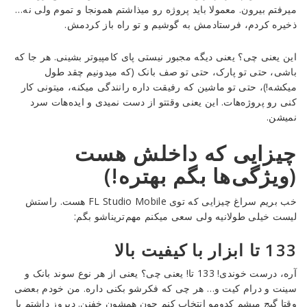
میرفتم بیرون. معمولا باید پروژه رو میذاشتم همونجا و تموم ولی نه…
ذخیره کردم، فرستادمش به گوشیم و تو راه باز کردمش.
این یعنی چی؟ یعنی دیگه مجبور نیستی پای کامپیوتر بشینی. هر جا که
باشی، حتی تو پارک، حتی تو صف بانک (که میدونیم چقد طول
میکشه!)، حتی تو ماشین که رفیقت داره رانندگی میکنه، میتونی کار
کنی رو پروژه‌هات. این یعنی وقتتو از دست نمیدی و ایده‌هات سرد
نمیشن.
چیزایی که داخلش هست
(ویژگی‌ها بگم بهتره!)
خب بریم سراغ چیزایی که توی FL Studio Mobile هست. راستش
لیست خیلی طولانیه ولی سعی میکنم مهم‌تریناشو بگم:
133 تا ابزار با کیفیت بالا
آره، درست خوندی! 133 تا! یعنی چی؟ یعنی از هر نوع سوند بانک و
سینت و درام کیت و… هر چی که فکرشو بکنی داره. من خودم بعضی
وقتا گیج میشم کدومو انتخاب کنم چون همشون خفنن. دیروز داشتم با