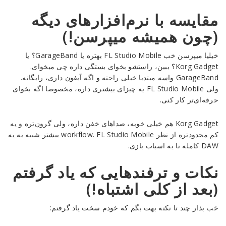
مقایسه با نرم‌افزارهای دیگه
(چون همیشه میپرسن!)
خیلیا میپرسن خب FL Studio Mobile بهتره یا GarageBand؟ یا
Korg Gadget؟ ببین، راستشو بخوای بستگی داره چی میخوای.
GarageBand واسه مبتدیا خیلی راحته و اگه آیفون داری، رایگانه.
ولی FL Studio Mobile یه چیزای بیشتری داره، مخصوصا اگه بخوای
حرفه‌ای‌تر کار کنی.
Korg Gadget هم خیلی خوبه، صداهای خفن داره، ولی گرون‌تره و یه
کم محدودتره از نظر workflow. FL Studio Mobile بیشتر شبیه به یه
DAW کامله تا یه اسباب بازی.
نکات و ترفندهایی که یاد گرفتم
(بعد از کلی اشتباه!)
خب بذار چند تا نکته بهت بگم که خودم سخت یاد گرفتم: