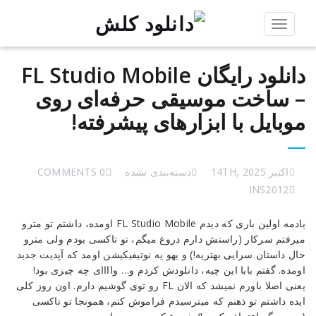
Toggle
navigation
دانلود رایگان FL Studio Mobile
– ساخت موسیقی حرفه‌ای روی
موبایل با ابزارهای پیشرفته!
اکتبر 14TH, 2025
دسته‌بندی نشده
0 COMMENTS
INS2012
دانلود
یادمه اولین باری که دیدم FL Studio Mobile اومده، داشتم تو مترو
رایگان
میرفتم سرکار (راستش دارم دروغ میگم، تو تاکسی بودم ولی مترو
FL
حال داستان سرایی بهتریه!) و یهو یه نوتیفیکیشن اومد که آپدیت جدید
Studio
اومده. گفتم بابا این چیه، دانلودش کردم و… واااای چه چیزی بود!
Mobile
یعنی اصلا باورم نمیشد که الان FL رو توی گوشیم دارم. اون روز کلی
–
ایده داشتم تو ذهنم که میترسیدم فراموش کنم، همونجا تو تاکسی
ساخت